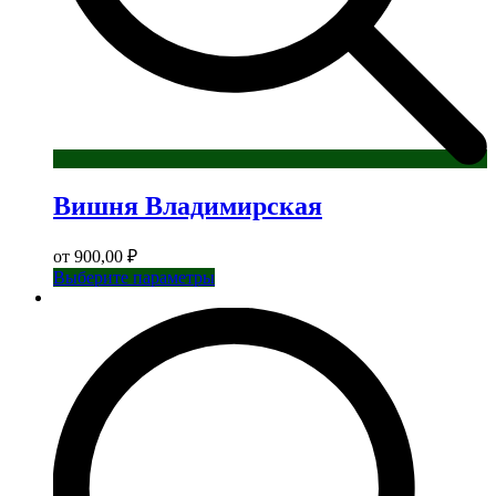
Вишня Владимирская
от
900,00
₽
Этот
Выберите параметры
товар
имеет
несколько
вариаций.
Опции
можно
выбрать
на
странице
товара.