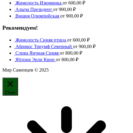
Жимолость Изюминка
от
600,00
₽
Алыча Президент
от
900,00
₽
Вишня Олимпийская
от
900,00
₽
Рекомендуем!
Жимолость Синяя птица
от
600,00
₽
Абрикос Триумф Северный
от
900,00
₽
Слива Яичная Синяя
от
800,00
₽
Яблоня Эрли Квин
от
800,00
₽
Мир Саженцев © 2025
Close