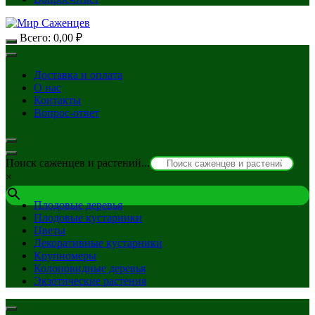
Всего:
0,00
₽
Доставка и оплата
О нас
Контакты
Вопрос-ответ
Поиск саженцев и растений...
×
Плодовые деревья
Плодовые кустарники
Цветы
Декоративные кустарники
Крупномеры
Колоновидные деревья
Экзотические растения