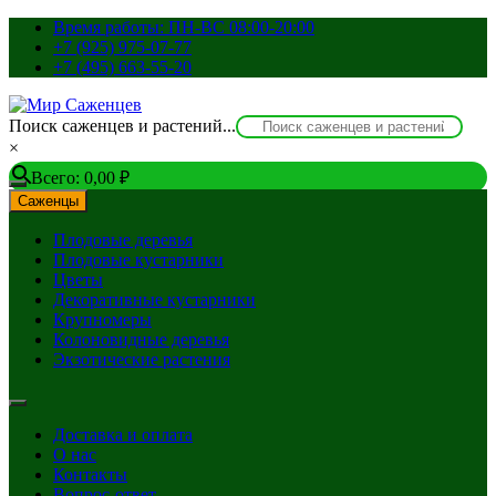
Перейти
Время работы: ПН-ВС 08:00-20:00
к
+7 (925) 975-07-77
содержимому
+7 (495) 663-55-20
Поиск саженцев и растений...
×
Всего:
0,00
₽
Саженцы
Плодовые деревья
Плодовые кустарники
Цветы
Декоративные кустарники
Крупномеры
Колоновидные деревья
Экзотические растения
Доставка и оплата
О нас
Контакты
Вопрос-ответ