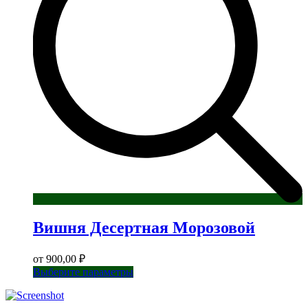
выбрать
на
странице
товара.
Вишня Десертная Морозовой
от
900,00
₽
Этот
Выберите параметры
товар
имеет