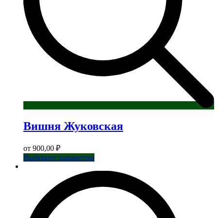
Вишня Жуковская
от
900,00
₽
Этот
Выберите параметры
товар
имеет
несколько
вариаций.
Опции
можно