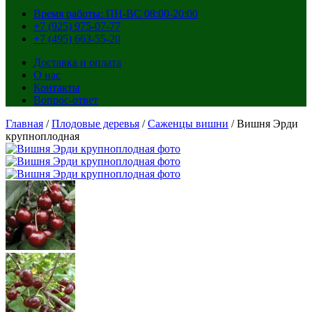
Время работы: ПН-ВС 08:00-20:00
+7 (925) 975-07-77
+7 (495) 663-55-20
Доставка и оплата
О нас
Контакты
Вопрос-ответ
Главная
/
Плодовые деревья
/
Саженцы вишни
/ Вишня Эрди
крупноплодная