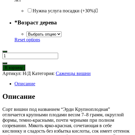
Нужна услуга посадки (+30%)
*
Возраст дерева
Reset options
Количество
товара
Вишня
В корзину
Эрди
Артикул:
Н/Д
Категория:
Саженцы вишни
крупноплодная
Описание
Описание
Сорт вишни под названием “Эрди Крупноплодная”
отличается крупными плодами весом 7–8 грамм, округлой
формы, темно-красными, почти черными при полном
созревании. Мякоть ярко-красная, сочетающая в себе
кислинку и сладость без избытка кислоты, сок имеет оттенок