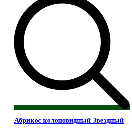
несколько
вариаций.
Опции
можно
выбрать
на
странице
товара.
Абрикос колоновидный Звездный