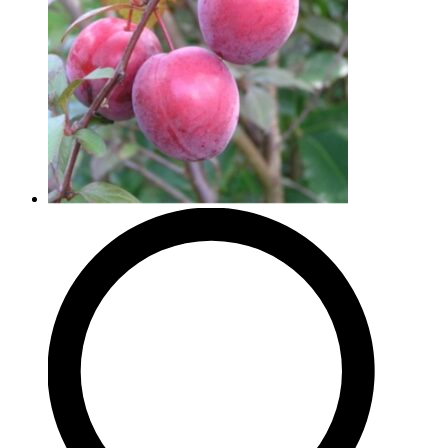
можно
выбрать
на
странице
товара.