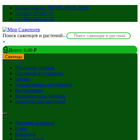
Перейти
Время работы: ПН-ВС 08:00-20:00
к
+7 (925) 975-07-77
содержимому
+7 (495) 663-55-20
Поиск саженцев и растений...
×
Всего:
0,00
₽
Саженцы
Плодовые деревья
Плодовые кустарники
Цветы
Декоративные кустарники
Крупномеры
Колоновидные деревья
Экзотические растения
Доставка и оплата
О нас
Контакты
Вопрос-ответ