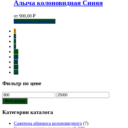
Алыча колоновидная Синяя
от
900,00
₽
Этот
Выберите параметры
товар
1
имеет
2
несколько
3
вариаций.
4
Опции
…
можно
10
выбрать
11
на
12
странице
→
товара.
Фильтр по цене
Минимальная
Максимальная
цена
цена
Фильтрация
Категории каталога
Саженцы абрикоса колоновидного
(7)