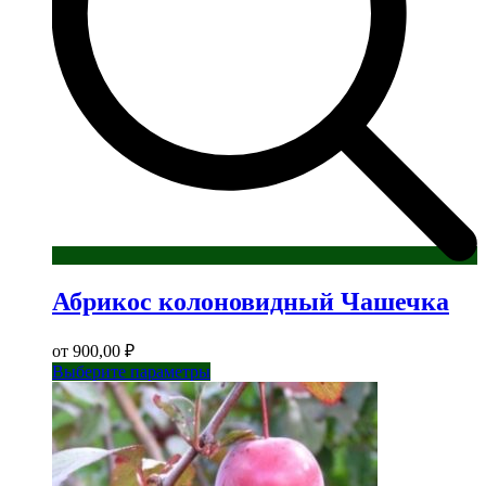
товара.
Абрикос колоновидный Чашечка
от
900,00
₽
Этот
Выберите параметры
товар
имеет
несколько
вариаций.
Опции