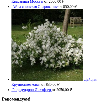
Красавица Москвы
от
2000,00
₽
Айва японская Очарование
от
850,00
₽
Дейция
Крупноцветковая
от
830,00
₽
Рододендрон Лихтфаер
от
2050,00
₽
Рекомендуем!