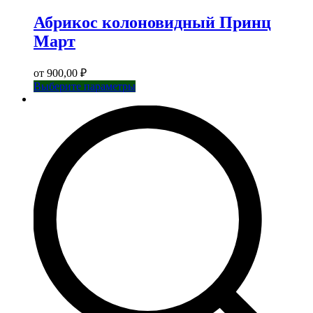
Абрикос колоновидный Принц
Март
от
900,00
₽
Этот
Выберите параметры
товар
имеет
несколько
вариаций.
Опции
можно
выбрать
на
странице
товара.