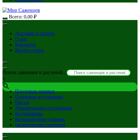
Всего:
0,00
₽
Доставка и оплата
О нас
Контакты
Вопрос-ответ
Поиск саженцев и растений...
×
Плодовые деревья
Плодовые кустарники
Цветы
Декоративные кустарники
Крупномеры
Колоновидные деревья
Экзотические растения