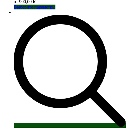
от
900,00
₽
Этот
Выберите параметры
товар
имеет
несколько
вариаций.
Опции
можно
выбрать
на
странице
товара.