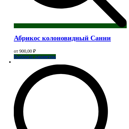
Абрикос колоновидный Санни
от
900,00
₽
Этот
Выберите параметры
товар
имеет
несколько
вариаций.
Опции
можно
выбрать
на
странице
товара.