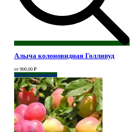
Алыча колоновидная Голливуд
от
900,00
₽
Этот
Выберите параметры
товар
имеет
несколько
вариаций.
Опции
можно
выбрать
на
странице
товара.