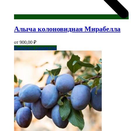
Алыча колоновидная Мирабелла
от
900,00
₽
Этот
Выберите параметры
товар
имеет
несколько
вариаций.
Опции
можно
выбрать
на
странице
товара.