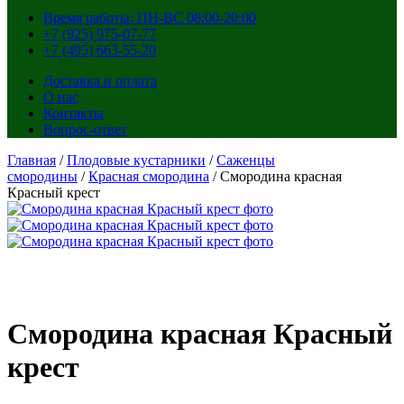
Время работы: ПН-ВС 08:00-20:00
+7 (925) 975-07-77
+7 (495) 663-55-20
Доставка и оплата
О нас
Контакты
Вопрос-ответ
Главная
/
Плодовые кустарники
/
Саженцы
смородины
/
Красная смородина
/ Смородина красная
Красный крест
Смородина красная Красный
крест