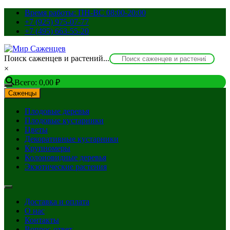
Перейти
Время работы: ПН-ВС 08:00-20:00
к
+7 (925) 975-07-77
содержимому
+7 (495) 663-55-20
Поиск саженцев и растений...
×
Всего:
0,00
₽
Саженцы
Плодовые деревья
Плодовые кустарники
Цветы
Декоративные кустарники
Крупномеры
Колоновидные деревья
Экзотические растения
Доставка и оплата
О нас
Контакты
Вопрос-ответ