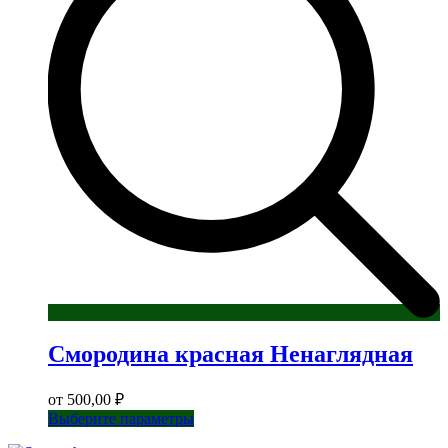
можно
выбрать
на
странице
товара.
Смородина красная Ненаглядная
от
500,00
₽
Этот
Выберите параметры
товар