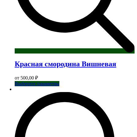
Красная смородина Вишневая
от
500,00
₽
Этот
Выберите параметры
товар
имеет
несколько
вариаций.
Опции
можно
выбрать
на
странице