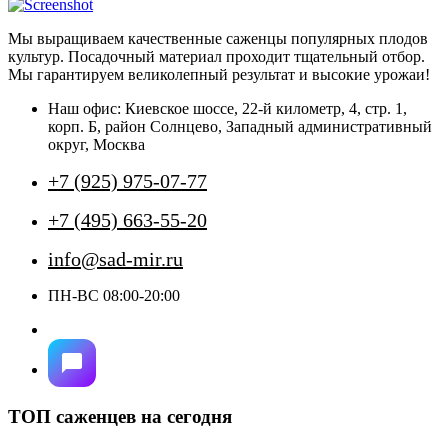
имеет
несколько
Мы выращиваем качественные саженцы популярных плодов
вариаций.
культур. Посадочный материал проходит тщательный отбор.
Опции
Мы гарантируем великолепный результат и высокие урожаи!
можно
выбрать
Наш офис: Киевское шоссе, 22-й километр, 4, стр. 1,
на
корп. Б, район Солнцево, Западный административный
странице
округ, Москва
товара.
+7 (925) 975-07-77
+7 (495) 663-55-20
info@sad-mir.ru
ПН-ВС 08:00-20:00
ТОП саженцев на сегодня