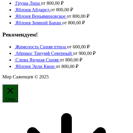
Груша Лира
от
800,00
₽
Яблоня Айдаред
от
800,00
₽
Яблоня Веньяминовское
от
800,00
₽
Яблоня Зимний Банан
от
800,00
₽
Рекомендуем!
Жимолость Синяя птица
от
600,00
₽
Абрикос Триумф Северный
от
900,00
₽
Слива Яичная Синяя
от
800,00
₽
Яблоня Эрли Квин
от
800,00
₽
Мир Саженцев © 2025
Close