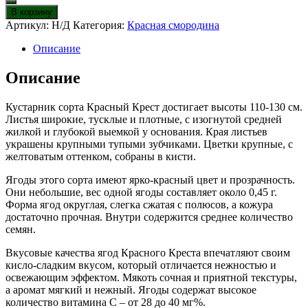
Смородина
В корзину
красная
Артикул:
Н/Д
Категория:
Красная смородина
Красный
крест
Описание
Описание
Кустарник сорта Красный Крест достигает высоты 110-130 см.
Листья широкие, тусклые и плотные, с изогнутой средней
жилкой и глубокой выемкой у основания. Края листьев
украшены крупными тупыми зубчиками. Цветки крупные, с
желтоватым оттенком, собраны в кисти.
Ягоды этого сорта имеют ярко-красный цвет и прозрачность.
Они небольшие, вес одной ягоды составляет около 0,45 г.
Форма ягод округлая, слегка сжатая с полюсов, а кожура
достаточно прочная. Внутри содержится среднее количество
семян.
Вкусовые качества ягод Красного Креста впечатляют своим
кисло-сладким вкусом, который отличается нежностью и
освежающим эффектом. Мякоть сочная и приятной текстуры,
а аромат мягкий и нежный. Ягоды содержат высокое
количество витамина С – от 28 до 40 мг%.