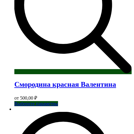
товара.
Смородина красная Валентина
от
500,00
₽
Этот
Выберите параметры
товар
имеет
несколько
вариаций.
Опции