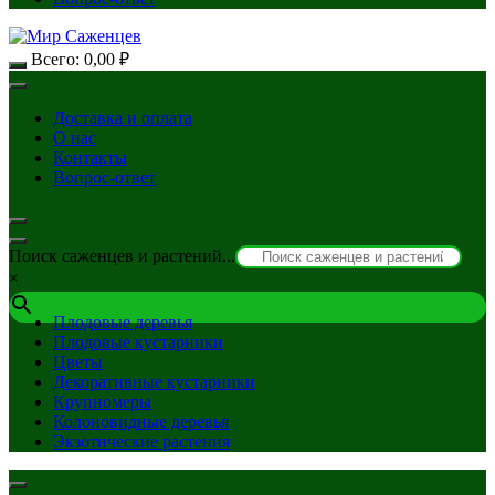
Всего:
0,00
₽
Доставка и оплата
О нас
Контакты
Вопрос-ответ
Поиск саженцев и растений...
×
Плодовые деревья
Плодовые кустарники
Цветы
Декоративные кустарники
Крупномеры
Колоновидные деревья
Экзотические растения