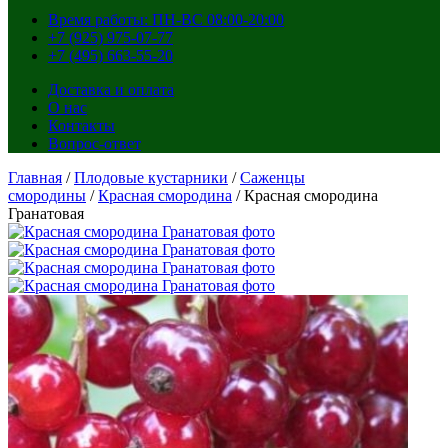
Время работы: ПН-ВС 08:00-20:00
+7 (925) 975-07-77
+7 (495) 663-55-20
Доставка и оплата
О нас
Контакты
Вопрос-ответ
Главная
/
Плодовые кустарники
/
Саженцы
смородины
/
Красная смородина
/ Красная смородина
Гранатовая