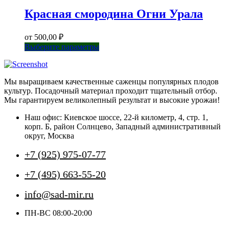
Красная смородина Огни Урала
от
500,00
₽
Этот
Выберите параметры
товар
имеет
несколько
Мы выращиваем качественные саженцы популярных плодов
вариаций.
культур. Посадочный материал проходит тщательный отбор.
Опции
Мы гарантируем великолепный результат и высокие урожаи!
можно
выбрать
Наш офис: Киевское шоссе, 22-й километр, 4, стр. 1,
на
корп. Б, район Солнцево, Западный административный
странице
округ, Москва
товара.
+7 (925) 975-07-77
+7 (495) 663-55-20
info@sad-mir.ru
ПН-ВС 08:00-20:00