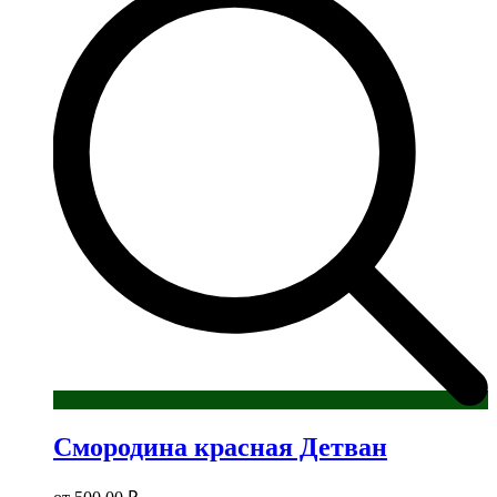
вариаций.
Опции
можно
выбрать
на
странице
товара.
Смородина красная Детван