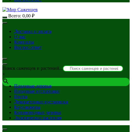
Всего:
0,00
₽
Доставка и оплата
О нас
Контакты
Вопрос-ответ
Поиск саженцев и растений...
×
Плодовые деревья
Плодовые кустарники
Цветы
Декоративные кустарники
Крупномеры
Колоновидные деревья
Экзотические растения