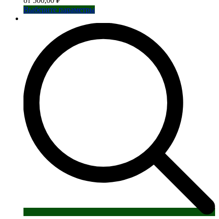
от
500,00
₽
Этот
Выберите параметры
товар
имеет
несколько
вариаций.
Опции
можно
выбрать
на
странице
товара.