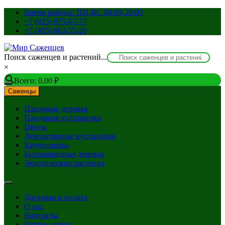
Перейти
Время работы: ПН-ВС 08:00-20:00
к
+7 (925) 975-07-77
содержимому
+7 (495) 663-55-20
Поиск саженцев и растений...
×
Всего:
0,00
₽
Саженцы
Плодовые деревья
Плодовые кустарники
Цветы
Декоративные кустарники
Крупномеры
Колоновидные деревья
Экзотические растения
Доставка и оплата
О нас
Контакты
Вопрос-ответ