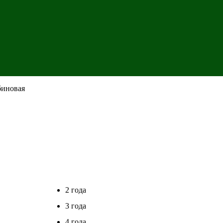
биновая
2 года
3 года
4 года