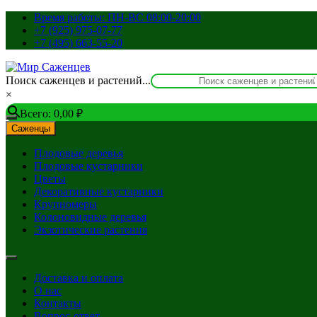
Перейти
Время работы: ПН-ВС 08:00-20:00
к
+7 (925) 975-07-77
содержимому
+7 (495) 663-55-20
Поиск саженцев и растений...
×
Всего:
0,00
₽
Саженцы
Плодовые деревья
Плодовые кустарники
Цветы
Декоративные кустарники
Крупномеры
Колоновидные деревья
Экзотические растения
Доставка и оплата
О нас
Контакты
Вопрос-ответ