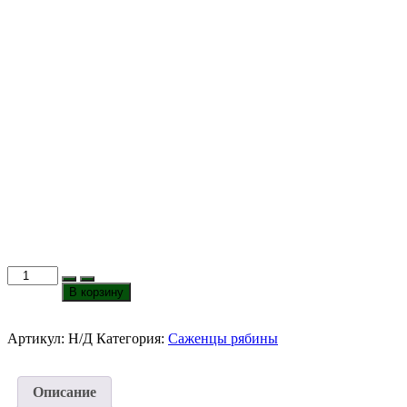
Количество
товара
В корзину
Рябина
Рубиновая
Артикул:
Н/Д
Категория:
Саженцы рябины
Описание