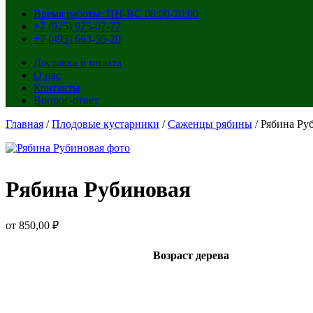
Время работы: ПН-ВС 08:00-20:00
+7 (925) 975-07-77
+7 (495) 663-55-20
Доставка и оплата
О нас
Контакты
Вопрос-ответ
Главная
/
Плодовые кустарники
/
Саженцы рябины
/ Рябина Ру
Рябина Рубиновая
от
850,00
₽
Возраст дерева