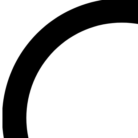
несколько
вариаций.
Опции
можно
выбрать
на
странице
товара.