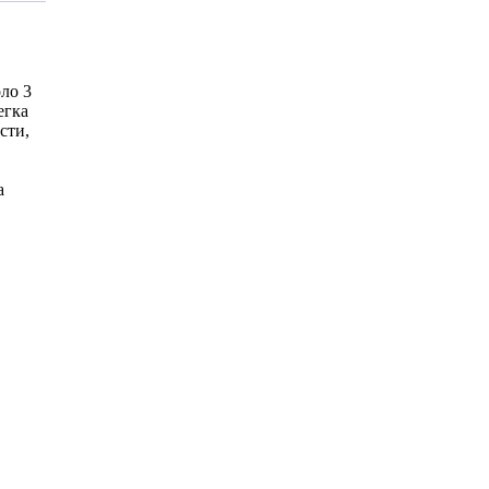
ло 3
егка
сти,
а