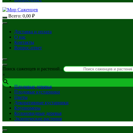
Всего:
0,00
₽
Доставка и оплата
О нас
Контакты
Вопрос-ответ
Поиск саженцев и растений...
×
Плодовые деревья
Плодовые кустарники
Цветы
Декоративные кустарники
Крупномеры
Колоновидные деревья
Экзотические растения