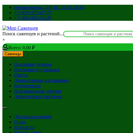
Перейти
Время работы: ПН-ВС 08:00-20:00
к
+7 (925) 975-07-77
содержимому
+7 (495) 663-55-20
Поиск саженцев и растений...
×
Всего:
0,00
₽
Саженцы
Плодовые деревья
Плодовые кустарники
Цветы
Декоративные кустарники
Крупномеры
Колоновидные деревья
Экзотические растения
Доставка и оплата
О нас
Контакты
Вопрос-ответ