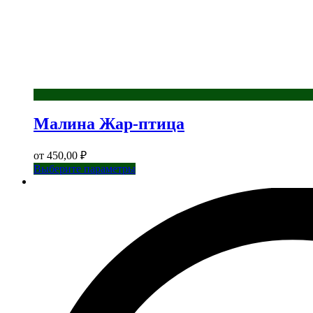
Малина Жар-птица
от
450,00
₽
Этот
Выберите параметры
товар
имеет
несколько
вариаций.
Опции
можно
выбрать
на
странице
товара.