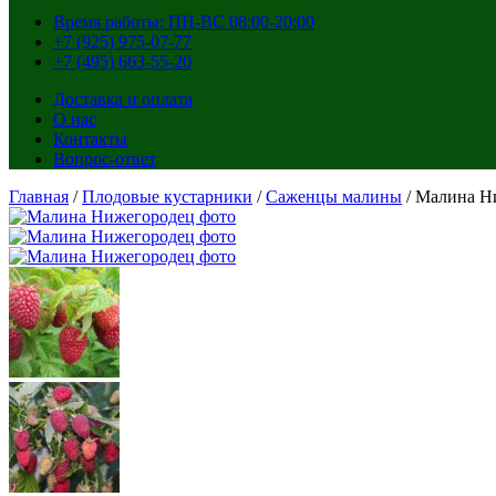
Время работы: ПН-ВС 08:00-20:00
+7 (925) 975-07-77
+7 (495) 663-55-20
Доставка и оплата
О нас
Контакты
Вопрос-ответ
Главная
/
Плодовые кустарники
/
Саженцы малины
/ Малина Н