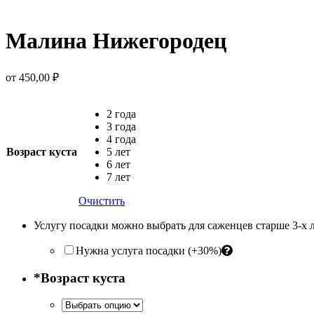
Малина Нижегородец
от
450,00
₽
2 года
3 года
4 года
Возраст куста
5 лет
6 лет
7 лет
Очистить
Услугу посадки можно выбрать для саженцев старше 3-х 
Нужна услуга посадки (+30%)
*
Возраст куста