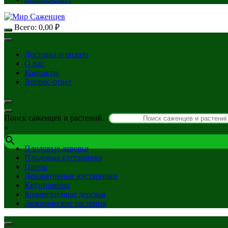
Всего:
0,00
₽
Доставка и оплата
О нас
Контакты
Вопрос-ответ
Поиск саженцев и растений...
×
Плодовые деревья
Плодовые кустарники
Цветы
Декоративные кустарники
Крупномеры
Колоновидные деревья
Экзотические растения