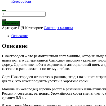
Reset options
Количество
товара
Малина
В корзину
Нижегородец
Артикул:
Н/Д
Категория:
Саженцы малины
Описание
Описание
Нижегородец – это ремонтантный сорт малины, который выдел
называют его супермалиной благодаря высокому качеству пло
форму. Однолетние побеги окрашены в антоциановый цвет, а 
жесткие и расположены по всему стеблю.
Сорт Нижегородец относится к ранним, ягоды начинают созрев
для тех, кто хочет получить урожай в короткие сроки.
Малина Нижегородец хорошо растет в различных климатических
России и северных регионах. Урожайность сорта впечатляет: с о
среднем 5,5 кг.
Ягоды сорта Нижегородец крупные, иногда достигают размера с