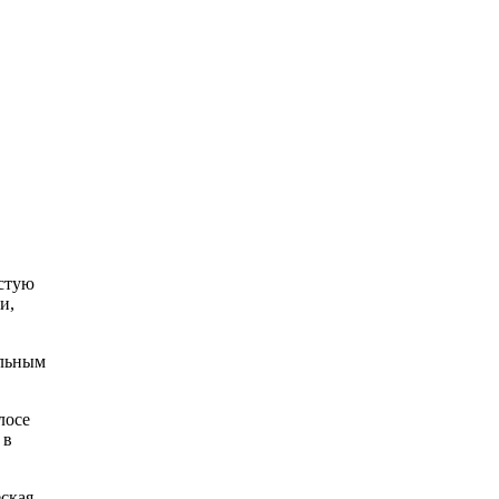
истую
и,
альным
лосе
 в
еская