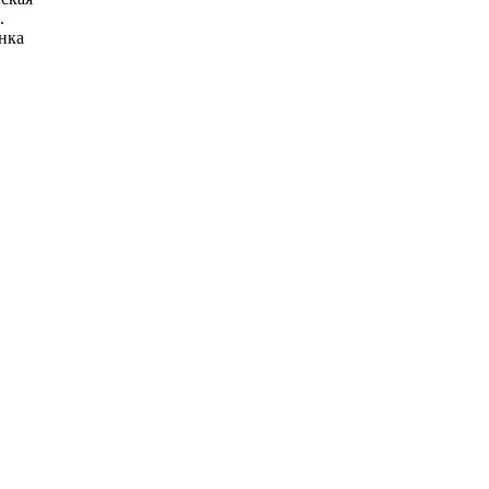
.
нка