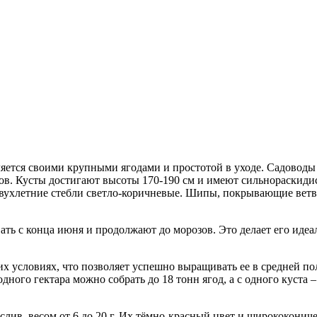
яется своими крупными ягодами и простотой в уходе. Садоводы
дов. Кусты достигают высоты 170-190 см и имеют сильнораскид
двухлетние стебли светло-коричневые. Шипы, покрывающие ветв
ать с конца июня и продолжают до морозов. Это делает его иде
 условиях, что позволяет успешно выращивать ее в средней по
дного гектара можно собрать до 18 тонн ягод, а с одного куста –
лив, весом от 6 до 20 г. Их тёмно-красный цвет и ширококонич