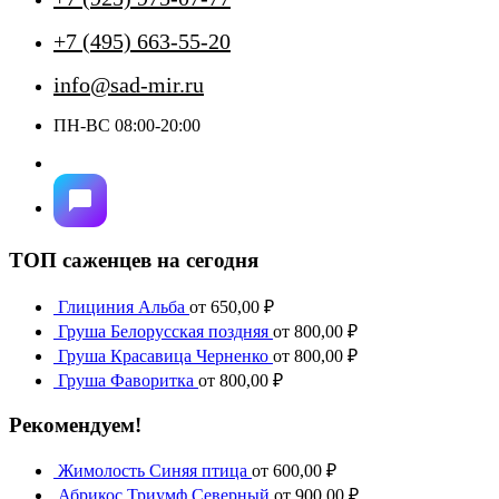
+7 (495) 663-55-20
info@sad-mir.ru
ПН-ВС 08:00-20:00
ТОП саженцев на сегодня
Глициния Альба
от
650,00
₽
Груша Белорусская поздняя
от
800,00
₽
Груша Красавица Черненко
от
800,00
₽
Груша Фаворитка
от
800,00
₽
Рекомендуем!
Жимолость Синяя птица
от
600,00
₽
Абрикос Триумф Северный
от
900,00
₽