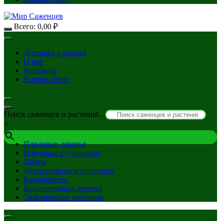
Всего:
0,00
₽
Доставка и оплата
О нас
Контакты
Вопрос-ответ
Поиск саженцев и растений...
×
Плодовые деревья
Плодовые кустарники
Цветы
Декоративные кустарники
Крупномеры
Колоновидные деревья
Экзотические растения