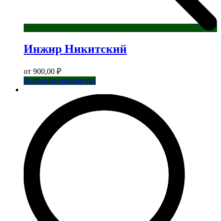
Инжир Никитский
от
900,00
₽
Этот
Выберите параметры
товар
имеет
несколько
вариаций.
Опции
можно
выбрать
на
странице
товара.