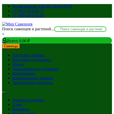
Перейти
Время работы: ПН-ВС 08:00-20:00
к
+7 (925) 975-07-77
содержимому
+7 (495) 663-55-20
Поиск саженцев и растений...
×
Всего:
0,00
₽
Саженцы
Плодовые деревья
Плодовые кустарники
Цветы
Декоративные кустарники
Крупномеры
Колоновидные деревья
Экзотические растения
Доставка и оплата
О нас
Контакты
Вопрос-ответ