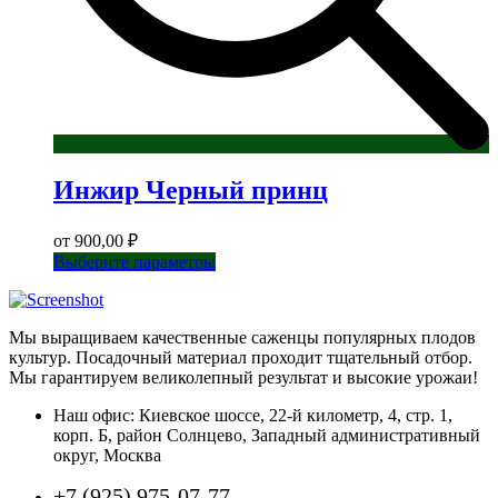
Инжир Черный принц
от
900,00
₽
Этот
Выберите параметры
товар
имеет
несколько
Мы выращиваем качественные саженцы популярных плодов
вариаций.
культур. Посадочный материал проходит тщательный отбор.
Опции
Мы гарантируем великолепный результат и высокие урожаи!
можно
выбрать
Наш офис: Киевское шоссе, 22-й километр, 4, стр. 1,
на
корп. Б, район Солнцево, Западный административный
странице
округ, Москва
товара.
+7 (925) 975-07-77