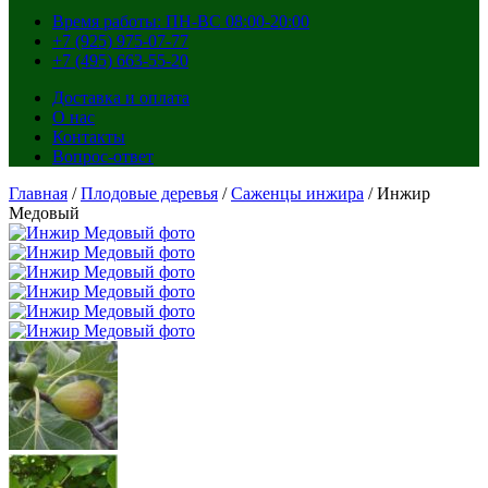
Время работы: ПН-ВС 08:00-20:00
+7 (925) 975-07-77
+7 (495) 663-55-20
Доставка и оплата
О нас
Контакты
Вопрос-ответ
Главная
/
Плодовые деревья
/
Саженцы инжира
/ Инжир
Медовый