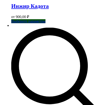
Инжир Кадота
от
900,00
₽
Этот
Выберите параметры
товар
имеет
несколько
вариаций.
Опции
можно
выбрать
на
странице
товара.