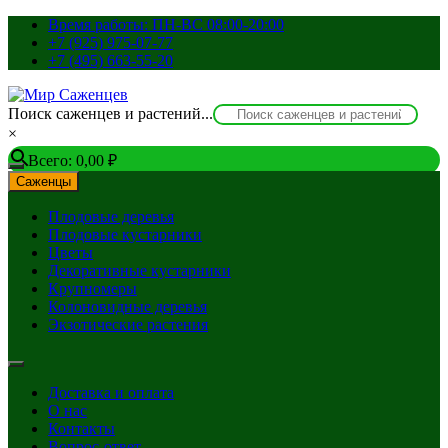
Перейти
Время работы: ПН-ВС 08:00-20:00
к
+7 (925) 975-07-77
содержимому
+7 (495) 663-55-20
Поиск саженцев и растений...
×
Всего:
0,00
₽
Саженцы
Плодовые деревья
Плодовые кустарники
Цветы
Декоративные кустарники
Крупномеры
Колоновидные деревья
Экзотические растения
Доставка и оплата
О нас
Контакты
Вопрос-ответ