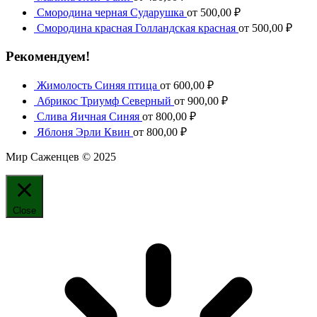
Смородина черная Сударушка
от
500,00
₽
Смородина красная Голландская красная
от
500,00
₽
Рекомендуем!
Жимолость Синяя птица
от
600,00
₽
Абрикос Триумф Северный
от
900,00
₽
Слива Яичная Синяя
от
800,00
₽
Яблоня Эрли Квин
от
800,00
₽
Мир Саженцев © 2025
Close