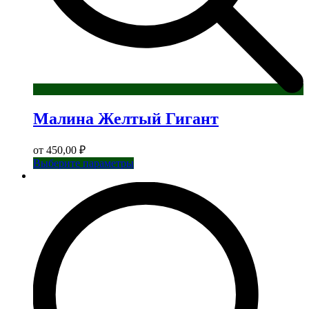
Малина Желтый Гигант
от
450,00
₽
Этот
Выберите параметры
товар
имеет
несколько
вариаций.
Опции
можно
выбрать
на
странице
товара.