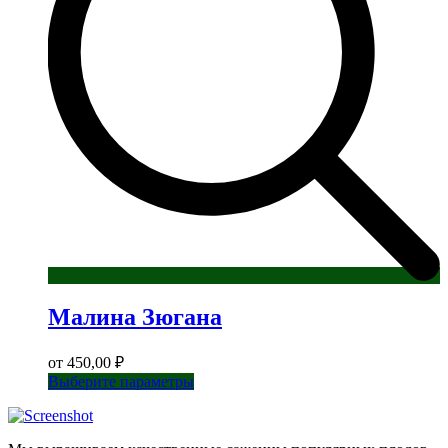
на
странице
товара.
Малина Зюгана
от
450,00
₽
Этот
Выберите параметры
товар
имеет
несколько