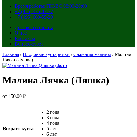
Время работы: ПН-ВС 08:00-20:00
+7 (925) 975-07-77
+7 (495) 663-55-20
Доставка и оплата
О нас
Контакты
Вопрос-ответ
Главная
/
Плодовые кустарники
/
Саженцы малины
/ Малина
Лячка (Ляшка)
Малина Лячка (Ляшка)
от
450,00
₽
2 года
3 года
4 года
Возраст куста
5 лет
6 лет