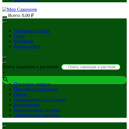
Всего:
0,00
₽
Доставка и оплата
О нас
Контакты
Вопрос-ответ
Поиск саженцев и растений...
×
Плодовые деревья
Плодовые кустарники
Цветы
Декоративные кустарники
Крупномеры
Колоновидные деревья
Экзотические растения