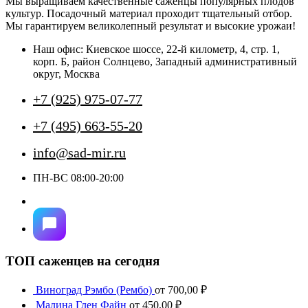
Мы выращиваем качественные саженцы популярных плодов
вариаций.
культур. Посадочный материал проходит тщательный отбор.
Опции
Мы гарантируем великолепный результат и высокие урожаи!
можно
выбрать
Наш офис: Киевское шоссе, 22-й километр, 4, стр. 1,
на
корп. Б, район Солнцево, Западный административный
странице
округ, Москва
товара.
+7 (925) 975-07-77
+7 (495) 663-55-20
info@sad-mir.ru
ПН-ВС 08:00-20:00
ТОП саженцев на сегодня
Виноград Рэмбо (Рембо)
от
700,00
₽
Малина Глен Файн
от
450,00
₽