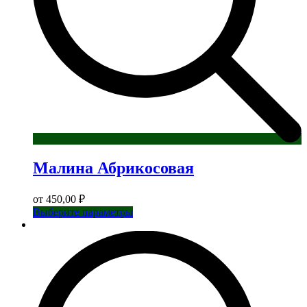
Малина Абрикосовая
от
450,00
₽
Этот
Выберите параметры
товар
имеет
несколько
вариаций.
Опции
можно
выбрать