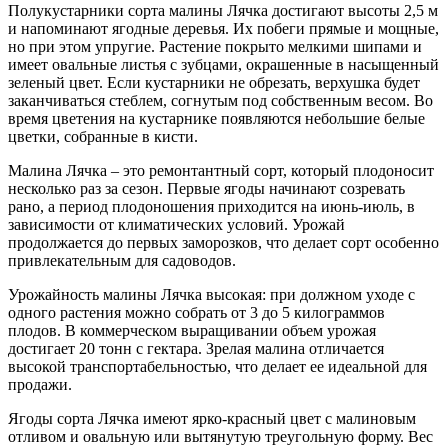
Полукустарники сорта малины Лячка достигают высоты 2,5 м
и напоминают ягодные деревья. Их побеги прямые и мощные,
но при этом упругие. Растение покрыто мелкими шипами и
имеет овальные листья с зубцами, окрашенные в насыщенный
зеленый цвет. Если кустарники не обрезать, верхушка будет
заканчиваться стеблем, согнутым под собственным весом. Во
время цветения на кустарнике появляются небольшие белые
цветки, собранные в кисти.
Малина Лячка – это ремонтантный сорт, который плодоносит
несколько раз за сезон. Первые ягоды начинают созревать
рано, а период плодоношения приходится на июнь-июль, в
зависимости от климатических условий. Урожай
продолжается до первых заморозков, что делает сорт особенно
привлекательным для садоводов.
Урожайность малины Лячка высокая: при должном уходе с
одного растения можно собрать от 3 до 5 килограммов
плодов. В коммерческом выращивании объем урожая
достигает 20 тонн с гектара. Зрелая малина отличается
высокой транспортабельностью, что делает ее идеальной для
продажи.
Ягоды сорта Лячка имеют ярко-красный цвет с малиновым
отливом и овальную или вытянутую треугольную форму. Вес