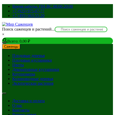
Перейти
Время работы: ПН-ВС 08:00-20:00
к
+7 (925) 975-07-77
содержимому
+7 (495) 663-55-20
Поиск саженцев и растений...
×
Всего:
0,00
₽
Саженцы
Плодовые деревья
Плодовые кустарники
Цветы
Декоративные кустарники
Крупномеры
Колоновидные деревья
Экзотические растения
Доставка и оплата
О нас
Контакты
Вопрос-ответ