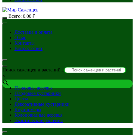
Всего:
0,00
₽
Доставка и оплата
О нас
Контакты
Вопрос-ответ
Поиск саженцев и растений...
×
Плодовые деревья
Плодовые кустарники
Цветы
Декоративные кустарники
Крупномеры
Колоновидные деревья
Экзотические растения