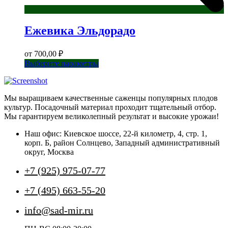
Ежевика Эльдорадо
от
700,00
₽
Этот
Выберите параметры
товар
имеет
несколько
Мы выращиваем качественные саженцы популярных плодов
вариаций.
культур. Посадочный материал проходит тщательный отбор.
Опции
Мы гарантируем великолепный результат и высокие урожаи!
можно
выбрать
Наш офис: Киевское шоссе, 22-й километр, 4, стр. 1,
на
корп. Б, район Солнцево, Западный административный
странице
округ, Москва
товара.
+7 (925) 975-07-77
+7 (495) 663-55-20
info@sad-mir.ru