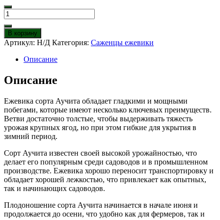
Количество
товара
Ежевика
В корзину
Аучита
Артикул:
Н/Д
Категория:
Саженцы ежевики
(Уошито,
Оуачита)
Описание
Описание
Ежевика сорта Аучита обладает гладкими и мощными
побегами, которые имеют несколько ключевых преимуществ.
Ветви достаточно толстые, чтобы выдерживать тяжесть
урожая крупных ягод, но при этом гибкие для укрытия в
зимний период.
Сорт Аучита известен своей высокой урожайностью, что
делает его популярным среди садоводов и в промышленном
производстве. Ежевика хорошо переносит транспортировку и
обладает хорошей лежкостью, что привлекает как опытных,
так и начинающих садоводов.
Плодоношение сорта Аучита начинается в начале июня и
продолжается до осени, что удобно как для фермеров, так и