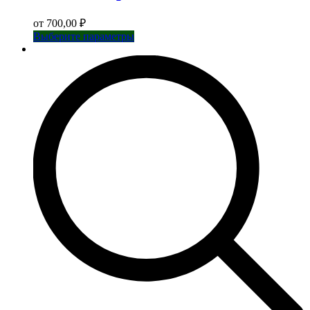
от
700,00
₽
Этот
Выберите параметры
товар
имеет
несколько
вариаций.
Опции
можно
выбрать
на
странице
товара.