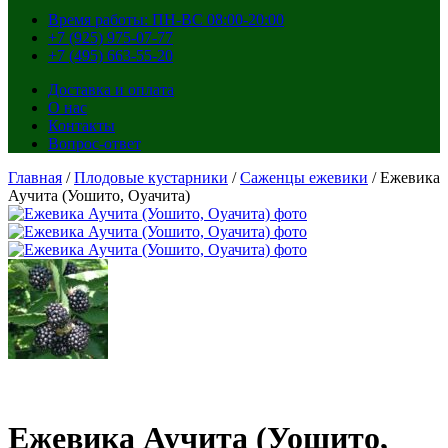
Время работы: ПН-ВС 08:00-20:00
+7 (925) 975-07-77
+7 (495) 663-55-20
Доставка и оплата
О нас
Контакты
Вопрос-ответ
Главная
/
Плодовые кустарники
/
Саженцы ежевики
/ Ежевика
Аучита (Уошито, Оуачита)
Ежевика Аучита (Уошито,