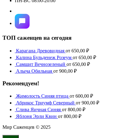
ПН-ВС 08:00-20:00
ТОП саженцев на сегодня
Карагана Древовидная
от
650,00
₽
Калина Бульденеж Розеум
от
650,00
₽
Самшит Вечнозеленый
от
650,00
₽
Алыча Обильная
от
900,00
₽
Рекомендуем!
Жимолость Синяя птица
от
600,00
₽
Абрикос Триумф Северный
от
900,00
₽
Слива Яичная Синяя
от
800,00
₽
Яблоня Эрли Квин
от
800,00
₽
Мир Саженцев © 2025