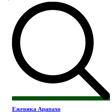
имеет
несколько
вариаций.
Опции
можно
выбрать
на
странице
товара.
Ежевика Арапахо