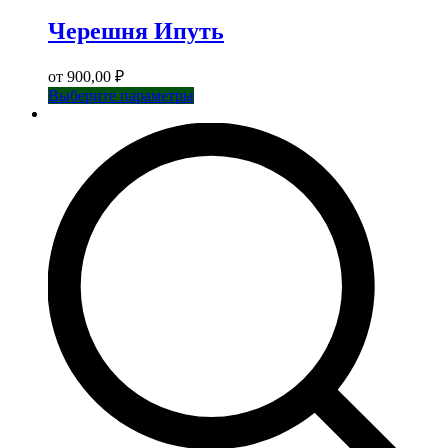
Черешня Ипуть
от
900,00
₽
Этот
Выберите параметры
товар
имеет
несколько
вариаций.
Опции
можно
выбрать
на
странице
товара.