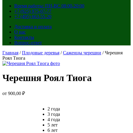
Время работы: ПН-ВС 08:00-20:00
+7 (925) 975-07-77
+7 (495) 663-55-20
Доставка и оплата
О нас
Контакты
Вопрос-ответ
Главная
/
Плодовые деревья
/
Саженцы черешни
/ Черешня
Роял Тиога
Черешня Роял Тиога
от
900,00
₽
2 года
3 года
4 года
5 лет
6 лет