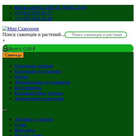
Перейти
Время работы: ПН-ВС 08:00-20:00
к
+7 (925) 975-07-77
содержимому
+7 (495) 663-55-20
Поиск саженцев и растений...
×
Всего:
0,00
₽
Саженцы
Плодовые деревья
Плодовые кустарники
Цветы
Декоративные кустарники
Крупномеры
Колоновидные деревья
Экзотические растения
Доставка и оплата
О нас
Контакты
Вопрос-ответ