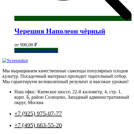
Черешня Наполеон чёрный
от
900,00
₽
Этот
Выберите параметры
товар
имеет
несколько
Мы выращиваем качественные саженцы популярных плодов
вариаций.
культур. Посадочный материал проходит тщательный отбор.
Опции
Мы гарантируем великолепный результат и высокие урожаи!
можно
выбрать
Наш офис: Киевское шоссе, 22-й километр, 4, стр. 1,
на
корп. Б, район Солнцево, Западный административный
странице
округ, Москва
товара.
+7 (925) 975-07-77
+7 (495) 663-55-20