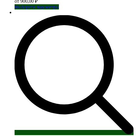
от
900,00
₽
Этот
Выберите параметры
товар
имеет
несколько
вариаций.
Опции
можно
выбрать
на
странице
товара.