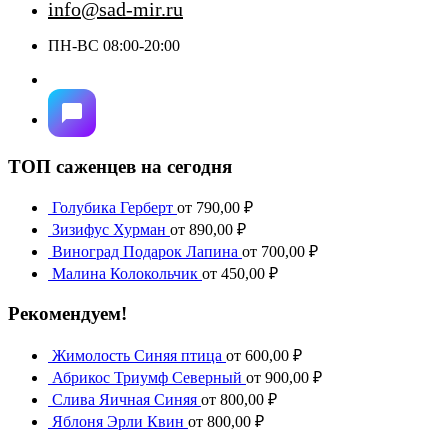
info@sad-mir.ru
ПН-ВС 08:00-20:00
ТОП саженцев на сегодня
Голубика Герберт
от
790,00
₽
Зизифус Хурман
от
890,00
₽
Виноград Подарок Лапина
от
700,00
₽
Малина Колокольчик
от
450,00
₽
Рекомендуем!
Жимолость Синяя птица
от
600,00
₽
Абрикос Триумф Северный
от
900,00
₽
Слива Яичная Синяя
от
800,00
₽
Яблоня Эрли Квин
от
800,00
₽