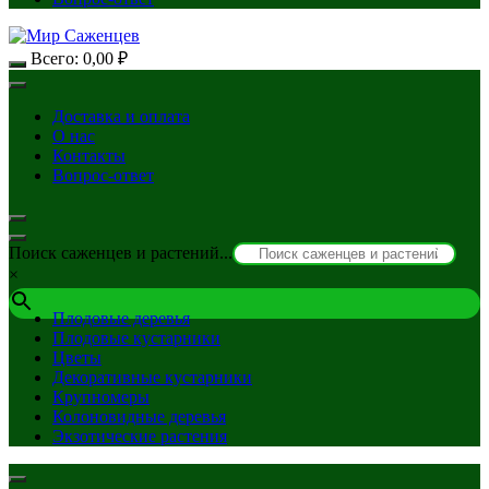
Всего:
0,00
₽
Доставка и оплата
О нас
Контакты
Вопрос-ответ
Поиск саженцев и растений...
×
Плодовые деревья
Плодовые кустарники
Цветы
Декоративные кустарники
Крупномеры
Колоновидные деревья
Экзотические растения