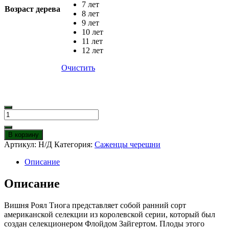
7 лет
Возраст дерева
8 лет
9 лет
10 лет
11 лет
12 лет
Очистить
Количество
товара
Черешня
В корзину
Роял
Артикул:
Н/Д
Категория:
Саженцы черешни
Тиога
Описание
Описание
Вишня Роял Тиога представляет собой ранний сорт
американской селекции из королевской серии, который был
создан селекционером Флойдом Зайгертом. Плоды этого