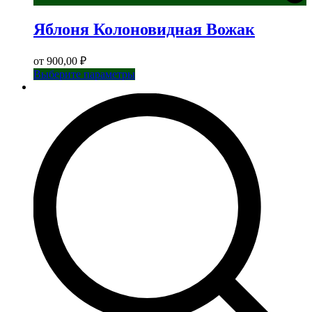
Яблоня Колоновидная Вожак
от
900,00
₽
Этот
Выберите параметры
товар
имеет
несколько
вариаций.
Опции
можно
выбрать
на
странице
товара.