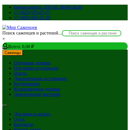
Перейти
Время работы: ПН-ВС 08:00-20:00
к
+7 (925) 975-07-77
содержимому
+7 (495) 663-55-20
Поиск саженцев и растений...
×
Всего:
0,00
₽
Саженцы
Плодовые деревья
Плодовые кустарники
Цветы
Декоративные кустарники
Крупномеры
Колоновидные деревья
Экзотические растения
Доставка и оплата
О нас
Контакты
Вопрос-ответ