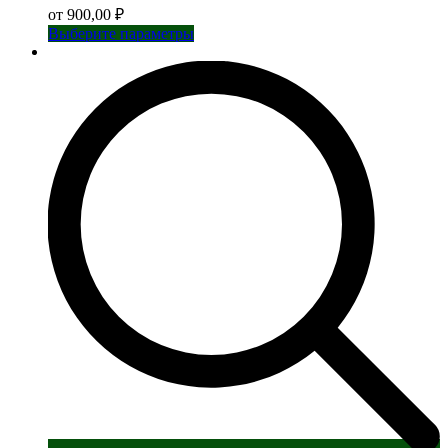
от
900,00
₽
Этот
Выберите параметры
товар
имеет
несколько
вариаций.
Опции
можно
выбрать
на
странице
товара.