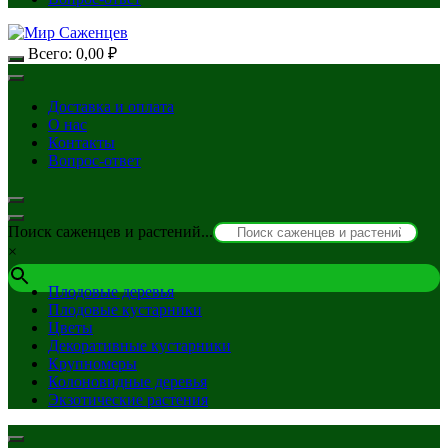
Всего:
0,00
₽
Доставка и оплата
О нас
Контакты
Вопрос-ответ
Поиск саженцев и растений...
×
Плодовые деревья
Плодовые кустарники
Цветы
Декоративные кустарники
Крупномеры
Колоновидные деревья
Экзотические растения