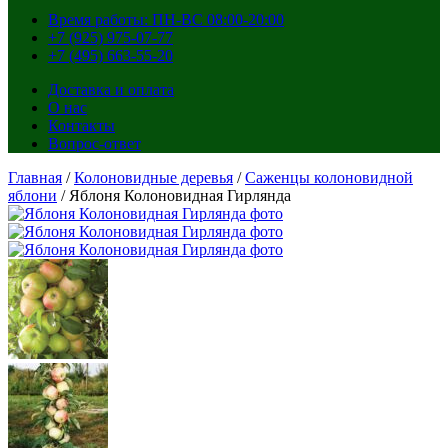
Время работы: ПН-ВС 08:00-20:00
+7 (925) 975-07-77
+7 (495) 663-55-20
Доставка и оплата
О нас
Контакты
Вопрос-ответ
Главная
/
Колоновидные деревья
/
Саженцы колоновидной
яблони
/ Яблоня Колоновидная Гирлянда