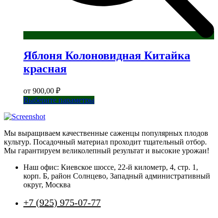
Яблоня Колоновидная Китайка
красная
от
900,00
₽
Этот
Выберите параметры
товар
имеет
несколько
Мы выращиваем качественные саженцы популярных плодов
вариаций.
культур. Посадочный материал проходит тщательный отбор.
Опции
Мы гарантируем великолепный результат и высокие урожаи!
можно
выбрать
Наш офис: Киевское шоссе, 22-й километр, 4, стр. 1,
на
корп. Б, район Солнцево, Западный административный
странице
округ, Москва
товара.
+7 (925) 975-07-77