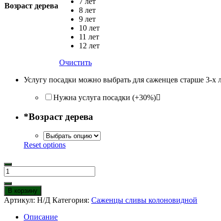
7 лет
Возраст дерева
8 лет
9 лет
10 лет
11 лет
12 лет
Очистить
Услугу посадки можно выбрать для саженцев старше 3-х 
Нужна услуга посадки (+30%)
*
Возраст дерева
Reset options
Количество
товара
Колоновидная
В корзину
слива
Артикул:
Н/Д
Категория:
Саженцы сливы колоновидной
Виктория
Описание