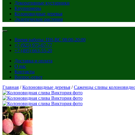
Декоративные кустарники
Крупномеры
Колоновидные деревья
Экзотические растения
Время работы: ПН-ВС 08:00-20:00
+7 (925) 975-07-77
+7 (495) 663-55-20
Доставка и оплата
О нас
Контакты
Вопрос-ответ
Главная
/
Колоновидные деревья
/
Саженцы сливы колоновидн