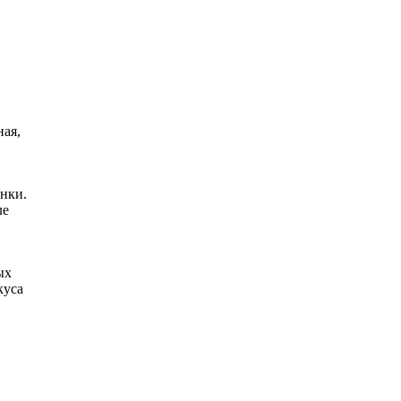
ная,
нки.
ле
ых
куса