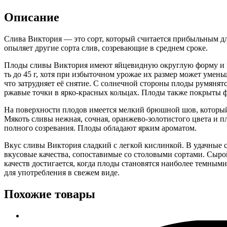
Описание
Слива Виктория — это сорт, который считается прибыльным д
опыляет другие сорта слив, созревающие в среднем сроке.
Плоды сливы Виктория имеют яйцевидную округлую форму и 
ть до 45 г, хотя при избыточном урожае их размер может уменьш
что затрудняет её снятие. С солнечной стороны плоды румянят
ржавые точки в ярко-красных кольцах. Плоды также покрыты 
На поверхности плодов имеется мелкий брюшной шов, который
Мякоть сливы нежная, сочная, оранжево-золотистого цвета и п
полного созревания. Плоды обладают ярким ароматом.
Вкус сливы Виктория сладкий с легкой кислинкой. В удачные 
вкусовые качества, сопоставимые со столовыми сортами. Сыро
качеств достигается, когда плоды становятся наиболее темным
для употребления в свежем виде.
Похожие товары