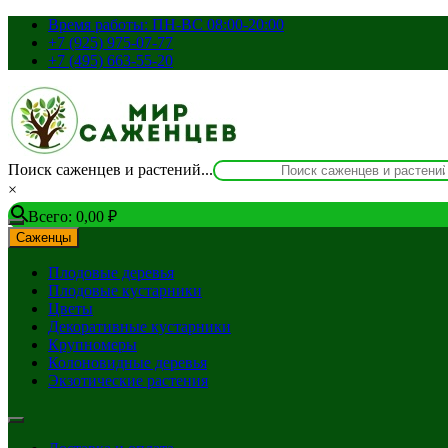
Перейти
Время работы: ПН-ВС 08:00-20:00
к
+7 (925) 975-07-77
содержимому
+7 (495) 663-55-20
Поиск саженцев и растений...
×
Всего:
0,00
₽
Саженцы
Плодовые деревья
Плодовые кустарники
Цветы
Декоративные кустарники
Крупномеры
Колоновидные деревья
Экзотические растения