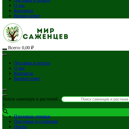
Доставка и оплата
О нас
Контакты
Вопрос-ответ
Всего:
0,00
₽
Доставка и оплата
О нас
Контакты
Вопрос-ответ
Поиск саженцев и растений...
×
Плодовые деревья
Плодовые кустарники
Цветы