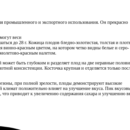
ля промышленного и экспортного использования. Он прекрасно
могут веси
аться до 28 г. Кожица плодов бледно-золотистая, толстая и плот
ся винно-красным цветом, на котором четко видны белые и серо-
фиолетово-красным налетом.
 может быть глубоким и разделяет плод на две неравные полови
лотной консистенции. Косточка крупная и отделяется только пос
сезоны, при полной зрелости, плоды демонстрируют высокие
й климат положительно влияет на улучшение вкуса. Пик вкусов
и, что приводит к увеличению содержания сахара и улучшению в