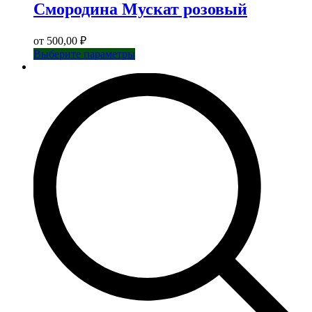
Смородина Мускат розовый
от
500,00
₽
Этот
Выберите параметры
товар
имеет
несколько
вариаций.
Опции
можно
выбрать
на
странице
товара.