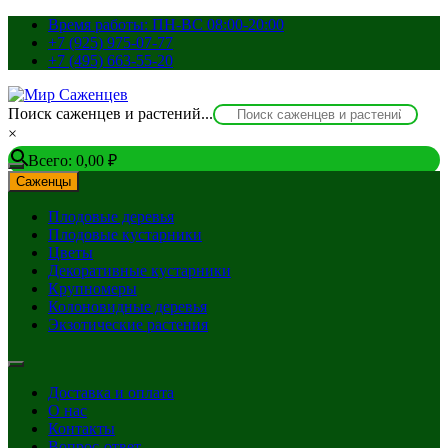
Перейти
Время работы: ПН-ВС 08:00-20:00
к
+7 (925) 975-07-77
содержимому
+7 (495) 663-55-20
Поиск саженцев и растений...
×
Всего:
0,00
₽
Саженцы
Плодовые деревья
Плодовые кустарники
Цветы
Декоративные кустарники
Крупномеры
Колоновидные деревья
Экзотические растения
Доставка и оплата
О нас
Контакты
Вопрос-ответ