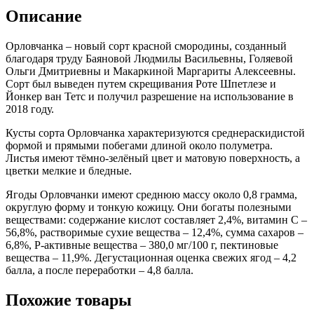
Описание
Орловчанка – новый сорт красной смородины, созданный
благодаря труду Баяновой Людмилы Васильевны, Голяевой
Ольги Дмитриевны и Макаркиной Маргариты Алексеевны.
Сорт был выведен путем скрещивания Роте Шпетлезе и
Йонкер ван Тетс и получил разрешение на использование в
2018 году.
Кусты сорта Орловчанка характеризуются среднераскидистой
формой и прямыми побегами длиной около полуметра.
Листья имеют тёмно-зелёный цвет и матовую поверхность, а
цветки мелкие и бледные.
Ягоды Орловчанки имеют среднюю массу около 0,8 грамма,
округлую форму и тонкую кожицу. Они богаты полезными
веществами: содержание кислот составляет 2,4%, витамин C –
56,8%, растворимые сухие вещества – 12,4%, сумма сахаров –
6,8%, P-активные вещества – 380,0 мг/100 г, пектиновые
вещества – 11,9%. Дегустационная оценка свежих ягод – 4,2
балла, а после переработки – 4,8 балла.
Похожие товары