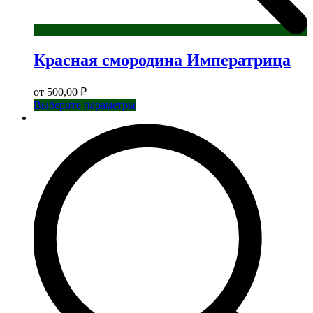
Красная смородина Императрица
от
500,00
₽
Этот
Выберите параметры
товар
имеет
несколько
вариаций.
Опции
можно
выбрать
на
странице
товара.