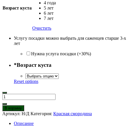
4 года
Возраст куста
5 лет
6 лет
7 лет
Очистить
Услугу посадки можно выбрать для саженцев старше 3-х
лет
Нужна услуга посадки (+30%)
*
Возраст куста
Reset options
Количество
товара
Смородина
В корзину
красная
Артикул:
Н/Д
Категория:
Красная смородина
Орловчанка
Описание