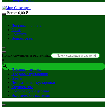
Всего:
0,00
₽
Доставка и оплата
О нас
Контакты
Вопрос-ответ
Поиск саженцев и растений...
×
Плодовые деревья
Плодовые кустарники
Цветы
Декоративные кустарники
Крупномеры
Колоновидные деревья
Экзотические растения