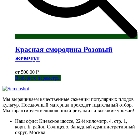
Красная смородина Розовый
жемчуг
от
500,00
₽
Этот
Выберите параметры
товар
имеет
несколько
Мы выращиваем качественные саженцы популярных плодов
вариаций.
культур. Посадочный материал проходит тщательный отбор.
Опции
Мы гарантируем великолепный результат и высокие урожаи!
можно
выбрать
Наш офис: Киевское шоссе, 22-й километр, 4, стр. 1,
на
корп. Б, район Солнцево, Западный административный
странице
округ, Москва
товара.