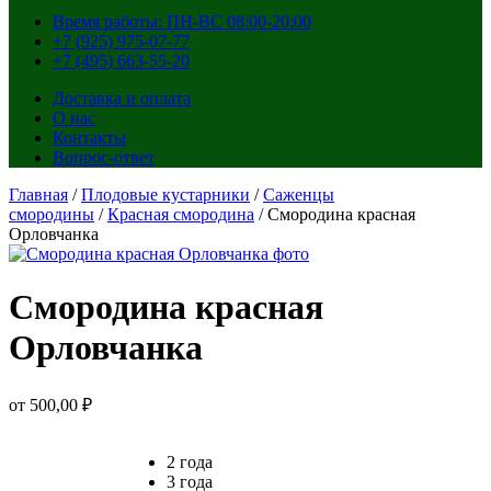
Время работы: ПН-ВС 08:00-20:00
+7 (925) 975-07-77
+7 (495) 663-55-20
Доставка и оплата
О нас
Контакты
Вопрос-ответ
Главная
/
Плодовые кустарники
/
Саженцы
смородины
/
Красная смородина
/ Смородина красная
Орловчанка
Смородина красная
Орловчанка
от
500,00
₽
2 года
3 года