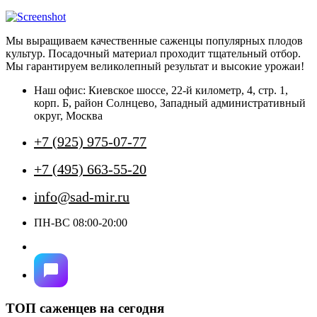
товар
имеет
несколько
Мы выращиваем качественные саженцы популярных плодов
вариаций.
культур. Посадочный материал проходит тщательный отбор.
Опции
Мы гарантируем великолепный результат и высокие урожаи!
можно
выбрать
Наш офис: Киевское шоссе, 22-й километр, 4, стр. 1,
на
корп. Б, район Солнцево, Западный административный
странице
округ, Москва
товара.
+7 (925) 975-07-77
+7 (495) 663-55-20
info@sad-mir.ru
ПН-ВС 08:00-20:00
ТОП саженцев на сегодня