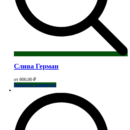
Слива Герман
от
800,00
₽
Этот
Выберите параметры
товар
имеет
несколько
вариаций.
Опции
можно
выбрать
на