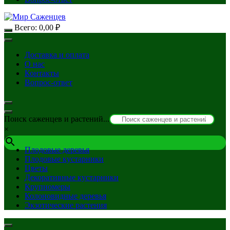
Всего:
0,00
₽
Доставка и оплата
О нас
Контакты
Вопрос-ответ
Поиск саженцев и растений...
×
Плодовые деревья
Плодовые кустарники
Цветы
Декоративные кустарники
Крупномеры
Колоновидные деревья
Экзотические растения