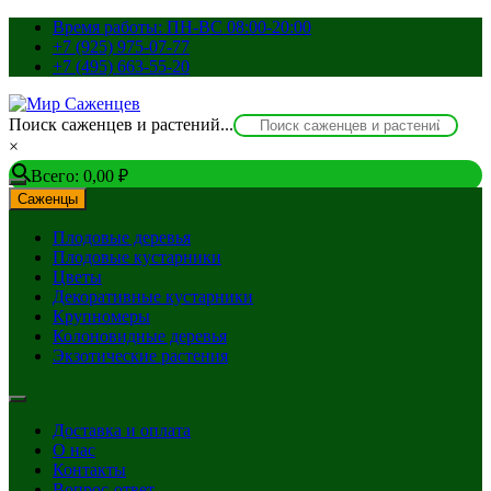
Перейти
Время работы: ПН-ВС 08:00-20:00
к
+7 (925) 975-07-77
содержимому
+7 (495) 663-55-20
Поиск саженцев и растений...
×
Всего:
0,00
₽
Саженцы
Плодовые деревья
Плодовые кустарники
Цветы
Декоративные кустарники
Крупномеры
Колоновидные деревья
Экзотические растения
Доставка и оплата
О нас
Контакты
Вопрос-ответ