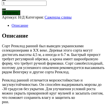
Количество
товара
Слива
В корзину
Ренклод
Артикул:
Н/Д
Категория:
Саженцы сливы
ранний
Описание
Описание
Сорт Ренклод ранний был выведен украинскими
селекционерами в XX веке. Деревья этого сорта могут
достигать высоты 4,5 м, а иногда и 6-7 м. Быстрый прирост
требует регулярной обрезки, а крона имеет шарообразную
форму, что требует ручной формовки. Сорт самобесплодный,
поэтому для успешного опыления рекомендуется высаживать
рядом Венгерку и другие сорта Ренклод.
Ренклод ранний отличается морозостойкостью и
засухоустойчивостью. Он способен выдерживать морозы до
-30 градусов без укрытия. Для улучшения условий роста
можно укрыть прикорневой круг мульчей и засыпать снегом,
что поможет сохранить влагу и защитить ко
рни.