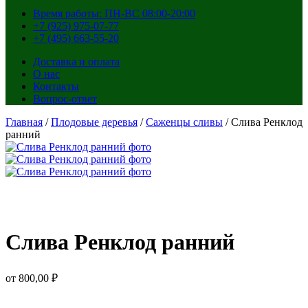
Время работы: ПН-ВС 08:00-20:00
+7 (925) 975-07-77
+7 (495) 663-55-20
Доставка и оплата
О нас
Контакты
Вопрос-ответ
Главная
/
Плодовые деревья
/
Саженцы сливы
/ Слива Ренклод
ранний
Слива Ренклод ранний
от
800,00
₽