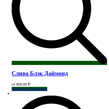
странице
товара.
Слива Блэк Даймонд
от
800,00
₽
Этот
Выберите параметры
товар
имеет
несколько
вариаций.