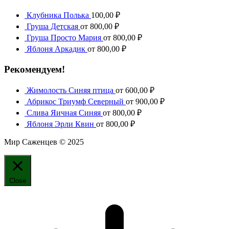
Клубника Полька
100,00
₽
Груша Детская
от
800,00
₽
Груша Просто Мария
от
800,00
₽
Яблоня Аркадик
от
800,00
₽
Рекомендуем!
Жимолость Синяя птица
от
600,00
₽
Абрикос Триумф Северный
от
900,00
₽
Слива Яичная Синяя
от
800,00
₽
Яблоня Эрли Квин
от
800,00
₽
Мир Саженцев © 2025
Close