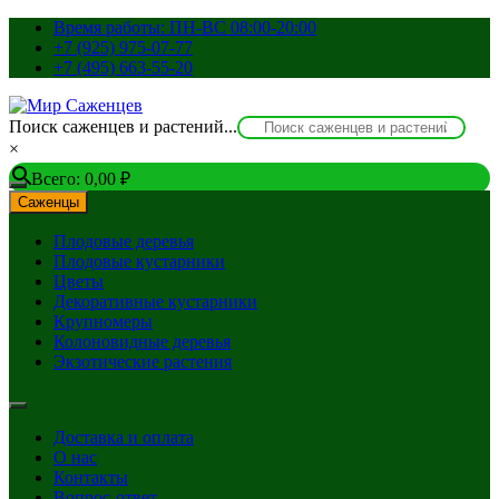
Перейти
Время работы: ПН-ВС 08:00-20:00
к
+7 (925) 975-07-77
содержимому
+7 (495) 663-55-20
Поиск саженцев и растений...
×
Всего:
0,00
₽
Саженцы
Плодовые деревья
Плодовые кустарники
Цветы
Декоративные кустарники
Крупномеры
Колоновидные деревья
Экзотические растения
Доставка и оплата
О нас
Контакты
Вопрос-ответ