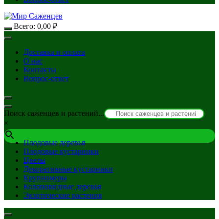
Всего:
0,00
₽
Доставка и оплата
О нас
Контакты
Вопрос-ответ
Поиск саженцев и растений...
×
Плодовые деревья
Плодовые кустарники
Цветы
Декоративные кустарники
Крупномеры
Колоновидные деревья
Экзотические растения