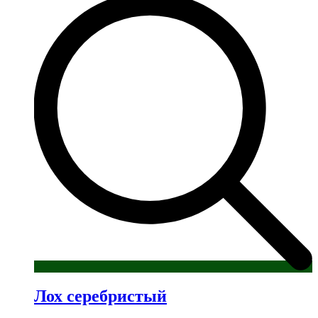
несколько
вариаций.
Опции
можно
выбрать
на
странице
товара.
Лох серебристый