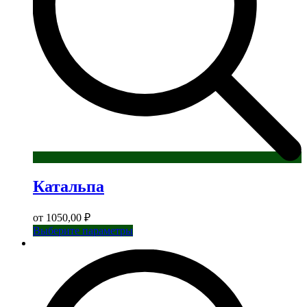
Катальпа
от
1050,00
₽
Этот
Выберите параметры
товар
имеет
несколько
вариаций.
Опции
можно