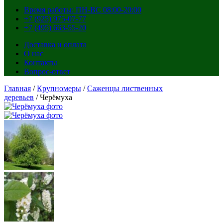
Время работы: ПН-ВС 08:00-20:00
+7 (925) 975-07-77
+7 (495) 663-55-20
Доставка и оплата
О нас
Контакты
Вопрос-ответ
Главная
/
Крупномеры
/
Саженцы лиственных
деревьев
/ Черёмуха