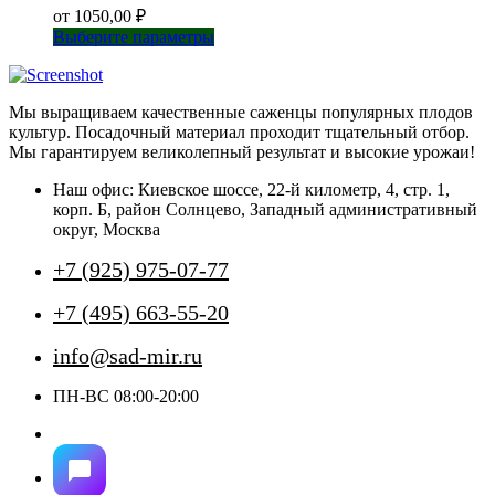
от
1050,00
₽
Этот
Выберите параметры
товар
имеет
несколько
Мы выращиваем качественные саженцы популярных плодов
вариаций.
культур. Посадочный материал проходит тщательный отбор.
Опции
Мы гарантируем великолепный результат и высокие урожаи!
можно
выбрать
Наш офис: Киевское шоссе, 22-й километр, 4, стр. 1,
на
корп. Б, район Солнцево, Западный административный
странице
округ, Москва
товара.
+7 (925) 975-07-77
+7 (495) 663-55-20
info@sad-mir.ru
ПН-ВС 08:00-20:00