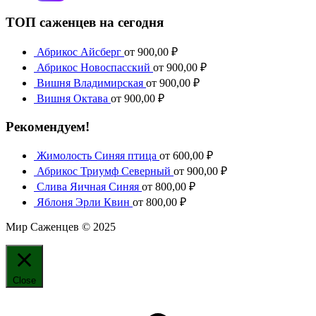
ТОП саженцев на сегодня
Абрикос Айсберг
от
900,00
₽
Абрикос Новоспасский
от
900,00
₽
Вишня Владимирская
от
900,00
₽
Вишня Октава
от
900,00
₽
Рекомендуем!
Жимолость Синяя птица
от
600,00
₽
Абрикос Триумф Северный
от
900,00
₽
Слива Яичная Синяя
от
800,00
₽
Яблоня Эрли Квин
от
800,00
₽
Мир Саженцев © 2025
Close