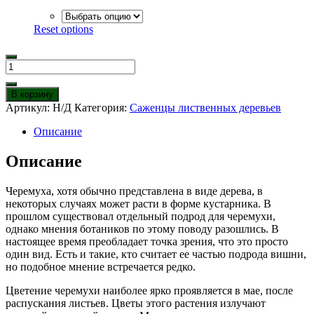
Reset options
Количество
товара
Черёмуха
В корзину
Артикул:
Н/Д
Категория:
Саженцы лиственных деревьев
Описание
Описание
Черемуха, хотя обычно представлена в виде дерева, в
некоторых случаях может расти в форме кустарника. В
прошлом существовал отдельный подрод для черемухи,
однако мнения ботаников по этому поводу разошлись. В
настоящее время преобладает точка зрения, что это просто
один вид. Есть и такие, кто считает ее частью подрода вишни,
но подобное мнение встречается редко.
Цветение черемухи наиболее ярко проявляется в мае, после
распускания листьев. Цветы этого растения излучают