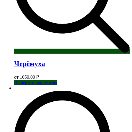
Черёмуха
от
1050,00
₽
Этот
Выберите параметры
товар
имеет
несколько
вариаций.
Опции
можно
выбрать
на
странице