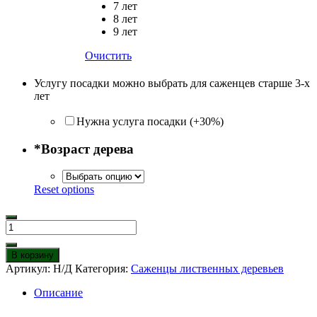
7 лет
8 лет
9 лет
Очистить
Услугу посадки можно выбрать для саженцев старше 3-х
лет
Нужна услуга посадки (+30%)
*
Возраст дерева
Reset options
Количество
товара
Лох
В корзину
серебристый
Артикул:
Н/Д
Категория:
Саженцы лиственных деревьев
Описание