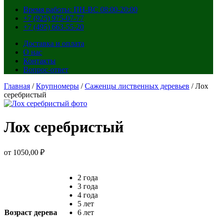
Время работы: ПН-ВС 08:00-20:00
+7 (925) 975-07-77
+7 (495) 663-55-20
Доставка и оплата
О нас
Контакты
Вопрос-ответ
Главная
/
Крупномеры
/
Саженцы лиственных деревьев
/ Лох
серебристый
Лох серебристый
от
1050,00
₽
2 года
3 года
4 года
5 лет
Возраст дерева
6 лет