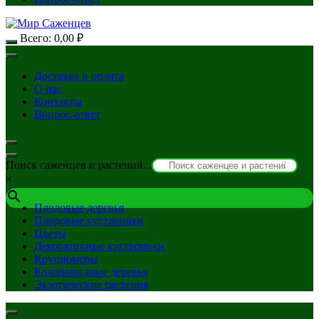
Всего:
0,00
₽
Доставка и оплата
О нас
Контакты
Вопрос-ответ
Поиск саженцев и растений...
×
Плодовые деревья
Плодовые кустарники
Цветы
Декоративные кустарники
Крупномеры
Колоновидные деревья
Экзотические растения