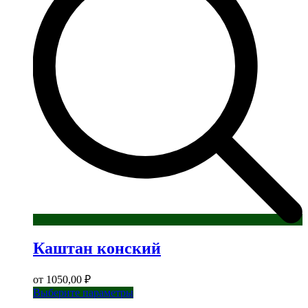
можно
выбрать
на
странице
товара.
Каштан конский
от
1050,00
₽
Этот
Выберите параметры
товар