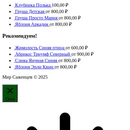
Клубника Полька
100,00
₽
Груша Детская
от
800,00
₽
Груша Просто Мария
от
800,00
₽
Яблоня Аркадик
от
800,00
₽
Рекомендуем!
Жимолость Синяя птица
от
600,00
₽
Абрикос Триумф Северный
от
900,00
₽
Слива Яичная Синяя
от
800,00
₽
Яблоня Эрли Квин
от
800,00
₽
Мир Саженцев © 2025
Close