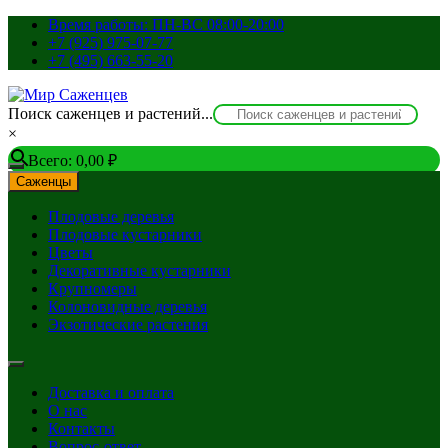
Перейти
Время работы: ПН-ВС 08:00-20:00
к
+7 (925) 975-07-77
содержимому
+7 (495) 663-55-20
Поиск саженцев и растений...
×
Всего:
0,00
₽
Саженцы
Плодовые деревья
Плодовые кустарники
Цветы
Декоративные кустарники
Крупномеры
Колоновидные деревья
Экзотические растения
Доставка и оплата
О нас
Контакты
Вопрос-ответ