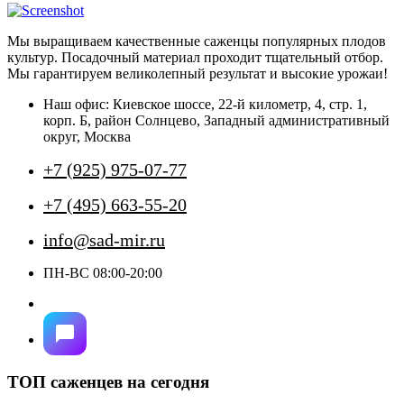
имеет
несколько
Мы выращиваем качественные саженцы популярных плодов
вариаций.
культур. Посадочный материал проходит тщательный отбор.
Опции
Мы гарантируем великолепный результат и высокие урожаи!
можно
выбрать
Наш офис: Киевское шоссе, 22-й километр, 4, стр. 1,
на
корп. Б, район Солнцево, Западный административный
странице
округ, Москва
товара.
+7 (925) 975-07-77
+7 (495) 663-55-20
info@sad-mir.ru
ПН-ВС 08:00-20:00
ТОП саженцев на сегодня