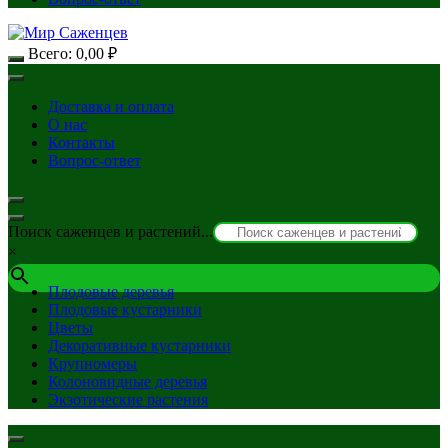
Всего:
0,00
₽
Доставка и оплата
О нас
Контакты
Вопрос-ответ
Поиск саженцев и растений...
×
Плодовые деревья
Плодовые кустарники
Цветы
Декоративные кустарники
Крупномеры
Колоновидные деревья
Экзотические растения