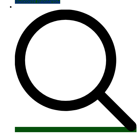
Этот
Выберите параметры
товар
имеет
несколько
вариаций.
Опции
можно
выбрать
на
странице
товара.