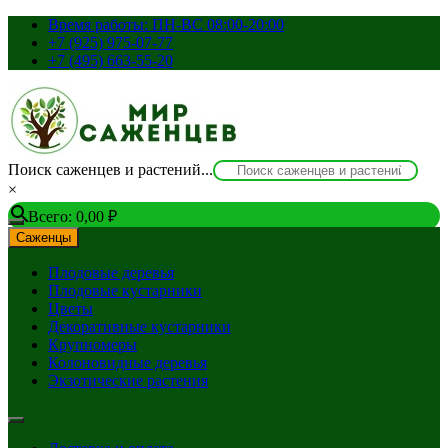
Перейти
Время работы: ПН-ВС 08:00-20:00
к
+7 (925) 975-07-77
содержимому
+7 (495) 663-55-20
Поиск саженцев и растений...
×
Всего:
0,00
₽
Саженцы
Плодовые деревья
Плодовые кустарники
Цветы
Декоративные кустарники
Крупномеры
Колоновидные деревья
Экзотические растения