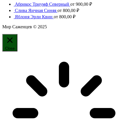
Абрикос Триумф Северный
от
900,00
₽
Слива Яичная Синяя
от
800,00
₽
Яблоня Эрли Квин
от
800,00
₽
Мир Саженцев © 2025
Close