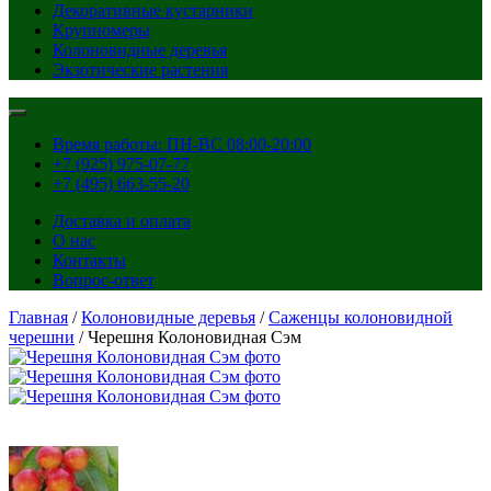
Декоративные кустарники
Крупномеры
Колоновидные деревья
Экзотические растения
Время работы: ПН-ВС 08:00-20:00
+7 (925) 975-07-77
+7 (495) 663-55-20
Доставка и оплата
О нас
Контакты
Вопрос-ответ
Главная
/
Колоновидные деревья
/
Саженцы колоновидной
черешни
/ Черешня Колоновидная Сэм