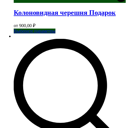
Колоновидная черешня Подарок
от
900,00
₽
Этот
Выберите параметры
товар
имеет
несколько
вариаций.
Опции
можно
выбрать
на
странице
товара.