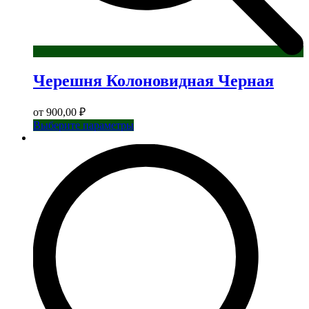
Черешня Колоновидная Черная
от
900,00
₽
Этот
Выберите параметры
товар
имеет
несколько
вариаций.
Опции
можно
выбрать
на
странице
товара.