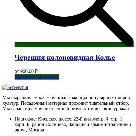
Черешня колоновидная Колье
от
900,00
₽
Этот
Выберите параметры
товар
имеет
несколько
Мы выращиваем качественные саженцы популярных плодов
вариаций.
культур. Посадочный материал проходит тщательный отбор.
Опции
Мы гарантируем великолепный результат и высокие урожаи!
можно
выбрать
Наш офис: Киевское шоссе, 22-й километр, 4, стр. 1,
на
корп. Б, район Солнцево, Западный административный
странице
округ, Москва
товара.