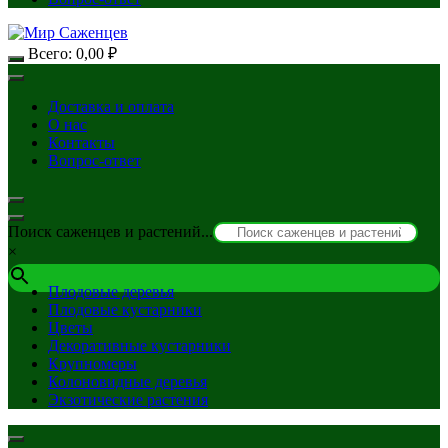
Всего:
0,00
₽
Доставка и оплата
О нас
Контакты
Вопрос-ответ
Поиск саженцев и растений...
×
Плодовые деревья
Плодовые кустарники
Цветы
Декоративные кустарники
Крупномеры
Колоновидные деревья
Экзотические растения