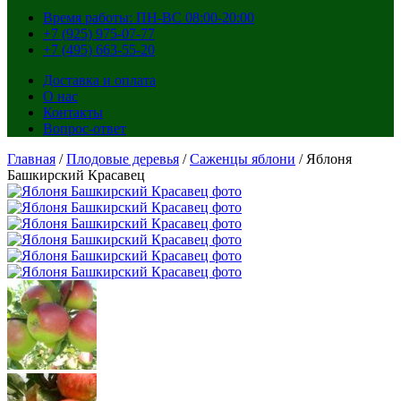
Время работы: ПН-ВС 08:00-20:00
+7 (925) 975-07-77
+7 (495) 663-55-20
Доставка и оплата
О нас
Контакты
Вопрос-ответ
Главная
/
Плодовые деревья
/
Саженцы яблони
/ Яблоня
Башкирский Красавец