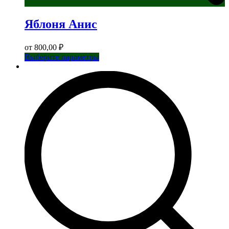
Яблоня Анис
от
800,00
₽
Этот
Выберите параметры
товар
имеет
несколько
вариаций.
Опции
можно
выбрать
на
странице
товара.