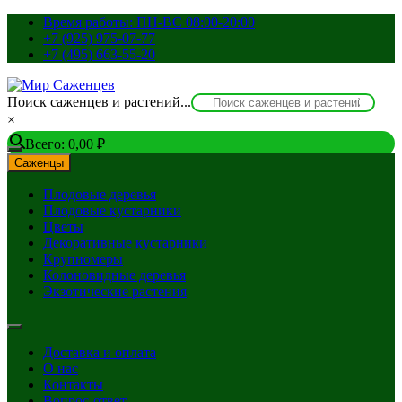
Перейти
Время работы: ПН-ВС 08:00-20:00
к
+7 (925) 975-07-77
содержимому
+7 (495) 663-55-20
Поиск саженцев и растений...
×
Всего:
0,00
₽
Саженцы
Плодовые деревья
Плодовые кустарники
Цветы
Декоративные кустарники
Крупномеры
Колоновидные деревья
Экзотические растения
Доставка и оплата
О нас
Контакты
Вопрос-ответ