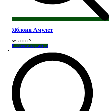
Яблоня Амулет
от
800,00
₽
Этот
Выберите параметры
товар
имеет
несколько
вариаций.
Опции
можно
выбрать
на
странице
товара.