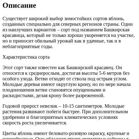
Описание
Существует широкий выбор зимостойких сортов яблонь,
созданных специально для северных регионов страны. Один
из наилучших вариантов – сорт под названием Башкирская
красавица, который не только хорошо укореняется на участке,
но и приносит обильный урожай как в удачные, так и в
неблагоприятные годы.
Характеристика сорта
Этот сорт также известен как Башкирский красавец. Он
относится к среднерослым, достигая высоты 5-6 метров без
особого ухода. Ветви отходят от ствола под острым углом.
Молодые деревья имеют округлую крону, но по мере начала
плодоношения ветви становятся опущенными и
раскидистыми, делая крону более разреженной.
Годовой прирост невелик – 10-15 сантиметров. Молодые
растения развивают побеги быстрее. При дополнительном
удобрении и благоприятных климатических условиях
скорость роста увеличивается.
Цветы яблонь имеют беловато-розовую окраску, крупные и
чашеобразные. Они обладают ярким ароматом и собраны в