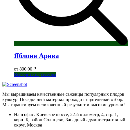
Яблоня Арива
от
800,00
₽
Этот
Выберите параметры
товар
имеет
несколько
Мы выращиваем качественные саженцы популярных плодов
вариаций.
культур. Посадочный материал проходит тщательный отбор.
Опции
Мы гарантируем великолепный результат и высокие урожаи!
можно
выбрать
Наш офис: Киевское шоссе, 22-й километр, 4, стр. 1,
на
корп. Б, район Солнцево, Западный административный
странице
округ, Москва
товара.