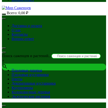
Всего:
0,00
₽
Доставка и оплата
О нас
Контакты
Вопрос-ответ
Поиск саженцев и растений...
×
Плодовые деревья
Плодовые кустарники
Цветы
Декоративные кустарники
Крупномеры
Колоновидные деревья
Экзотические растения