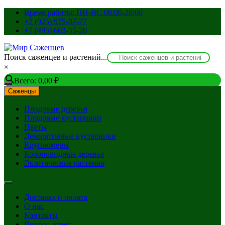
Перейти
Время работы: ПН-ВС 08:00-20:00
к
+7 (925) 975-07-77
содержимому
+7 (495) 663-55-20
Поиск саженцев и растений...
×
Всего:
0,00
₽
Саженцы
Плодовые деревья
Плодовые кустарники
Цветы
Декоративные кустарники
Крупномеры
Колоновидные деревья
Экзотические растения
Доставка и оплата
О нас
Контакты
Вопрос-ответ