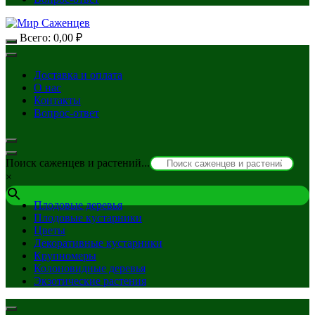
Всего:
0,00
₽
Доставка и оплата
О нас
Контакты
Вопрос-ответ
Поиск саженцев и растений...
×
Плодовые деревья
Плодовые кустарники
Цветы
Декоративные кустарники
Крупномеры
Колоновидные деревья
Экзотические растения