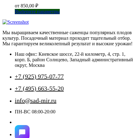
от
850,00
₽
Этот
Выберите параметры
товар
имеет
несколько
Мы выращиваем качественные саженцы популярных плодов
вариаций.
культур. Посадочный материал проходит тщательный отбор.
Опции
Мы гарантируем великолепный результат и высокие урожаи!
можно
выбрать
Наш офис: Киевское шоссе, 22-й километр, 4, стр. 1,
на
корп. Б, район Солнцево, Западный административный
странице
округ, Москва
товара.
+7 (925) 975-07-77
+7 (495) 663-55-20
info@sad-mir.ru
ПН-ВС 08:00-20:00