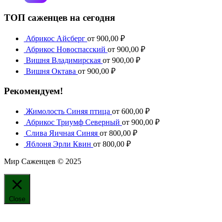
ТОП саженцев на сегодня
Абрикос Айсберг
от
900,00
₽
Абрикос Новоспасский
от
900,00
₽
Вишня Владимирская
от
900,00
₽
Вишня Октава
от
900,00
₽
Рекомендуем!
Жимолость Синяя птица
от
600,00
₽
Абрикос Триумф Северный
от
900,00
₽
Слива Яичная Синяя
от
800,00
₽
Яблоня Эрли Квин
от
800,00
₽
Мир Саженцев © 2025
Close