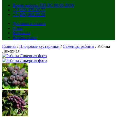
Время работы: ПН-ВС 08:00-20:00
+7 (925) 975-07-77
+7 (495) 663-55-20
Доставка и оплата
О нас
Контакты
Вопрос-ответ
Главная
/
Плодовые кустарники
/
Саженцы рябины
/ Рябина
Ликерная