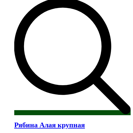
имеет
несколько
вариаций.
Опции
можно
выбрать
на
странице
товара.
Рябина Алая крупная