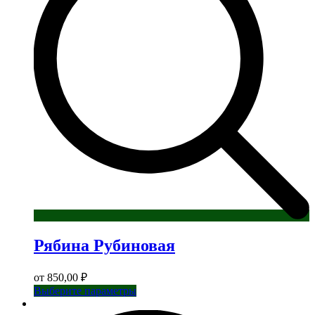
выбрать
на
странице
товара.
Рябина Рубиновая
от
850,00
₽
Этот
Выберите параметры
товар