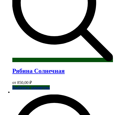
Рябина Солнечная
от
850,00
₽
Этот
Выберите параметры
товар
имеет
несколько
вариаций.
Опции
можно