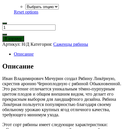
Reset options
Количество
товара
Рябина
В корзину
Ликерная
Артикул:
Н/Д
Категория:
Саженцы рябины
Описание
Описание
Иван Владимирович Мичурин создал Рябину Ликёрную,
скрестив аронию Черноплодную с рябиной Обыкновенной.
Это растение отличается уникальным тёмно-пурпурным
цветом плодов и общим внешним видом, что делает его
прекрасным выбором для ландшафтного дизайна. Рябина
Ликёрная пользуется популярностью благодаря своему
обильному урожаю крупных ягод отличного качества,
требующего минимум ухода.
Этот сорт рябины имеет следующие характеристики: