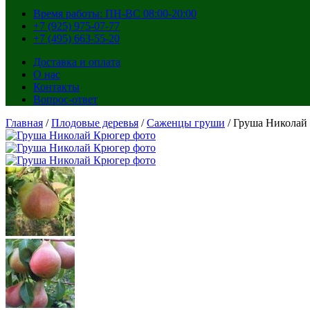
Время работы: ПН-ВС 08:00-20:00
+7 (925) 975-07-77
+7 (495) 663-55-20
Доставка и оплата
О нас
Контакты
Вопрос-ответ
Главная
/
Плодовые деревья
/
Саженцы груши
/ Груша Николай