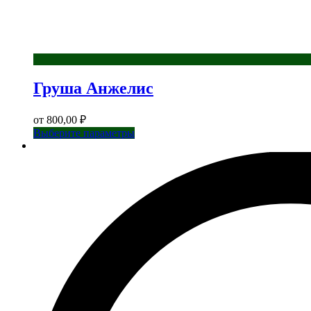
Груша Анжелис
от
800,00
₽
Этот
Выберите параметры
товар
имеет
несколько
вариаций.
Опции
можно
выбрать
на
странице
товара.