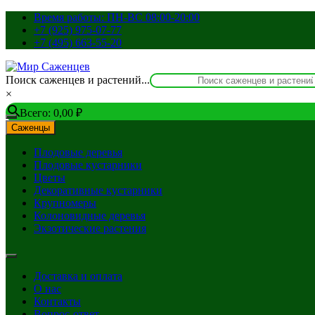
Перейти
Время работы: ПН-ВС 08:00-20:00
к
+7 (925) 975-07-77
содержимому
+7 (495) 663-55-20
Поиск саженцев и растений...
×
Всего:
0,00
₽
Саженцы
Плодовые деревья
Плодовые кустарники
Цветы
Декоративные кустарники
Крупномеры
Колоновидные деревья
Экзотические растения
Доставка и оплата
О нас
Контакты
Вопрос-ответ