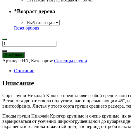
*
Возраст дерева
Reset options
Количество
товара
Груша
В корзину
Николай
Артикул:
Н/Д
Категория:
Саженцы груши
Крюгер
Описание
Описание
Сорт груши Николай Крюгер представляет собой средне- или 
Ветви отходят от ствола под углом, часто превышающим 45°, 
винтообразно. Листья у этого сорта груши среднего размера, т
Плоды груши Николай Крюгер крупные и очень крупные, их вес
варьироваться от усеченно-широкогрушевидной до кубаревидн
окрашены в зеленовато-желтый цвет, а в период потребительс