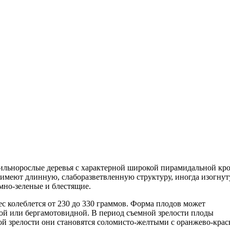
сильнорослые деревья с характерной широкой пирамидальной кр
и имеют длинную, слаборазветвленную структуру, иногда изогну
емно-зеленые и блестящие.
 колеблется от 230 до 330 граммов. Форма плодов может
ой или бергамотовидной. В период съемной зрелости плоды
кой зрелости они становятся соломисто-желтыми с оранжево-кра