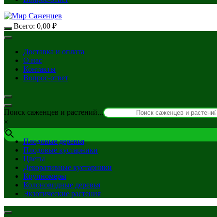
Всего:
0,00
₽
Доставка и оплата
О нас
Контакты
Вопрос-ответ
Поиск саженцев и растений...
×
Плодовые деревья
Плодовые кустарники
Цветы
Декоративные кустарники
Крупномеры
Колоновидные деревья
Экзотические растения