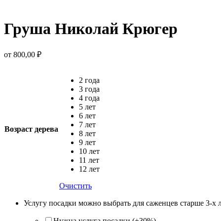
Груша Николай Крюгер
от
800,00
₽
2 года
3 года
4 года
5 лет
6 лет
7 лет
Возраст дерева
8 лет
9 лет
10 лет
11 лет
12 лет
Очистить
Услугу посадки можно выбрать для саженцев старше 3-х 
Нужна услуга посадки (+30%)