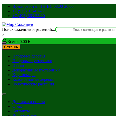
Перейти
Время работы: ПН-ВС 08:00-20:00
к
+7 (925) 975-07-77
содержимому
+7 (495) 663-55-20
Поиск саженцев и растений...
×
Всего:
0,00
₽
Саженцы
Плодовые деревья
Плодовые кустарники
Цветы
Декоративные кустарники
Крупномеры
Колоновидные деревья
Экзотические растения
Доставка и оплата
О нас
Контакты
Вопрос-ответ