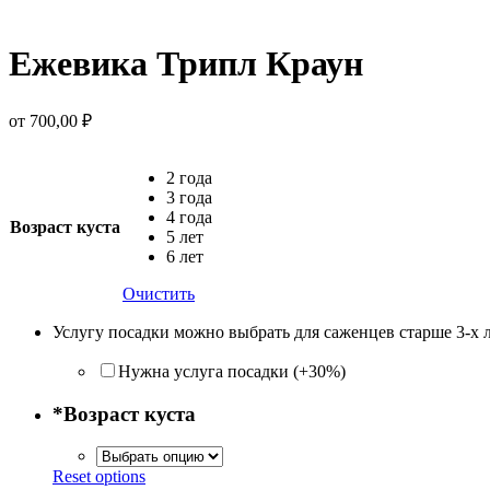
Ежевика Трипл Краун
от
700,00
₽
2 года
3 года
4 года
Возраст куста
5 лет
6 лет
Очистить
Услугу посадки можно выбрать для саженцев старше 3-х 
Нужна услуга посадки (+30%)
*
Возраст куста
Reset options