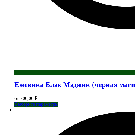
Ежевика Блэк Мэджик (черная маги
от
700,00
₽
Этот
Выберите параметры
товар
имеет
несколько
вариаций.
Опции