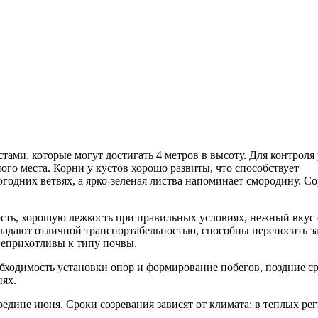
ами, которые могут достигать 4 метров в высоту. Для контроля 
го места. Корни у кустов хорошо развиты, что способствует
одних ветвях, а ярко-зеленая листва напоминает смородину. Со
ть, хорошую лежкость при правильных условиях, нежный вкус 
адают отличной транспортабельностью, способны переносить з
неприхотливы к типу почвы.
бходимость установки опор и формирование побегов, поздние с
иях.
едине июня. Сроки созревания зависят от климата: в теплых ре