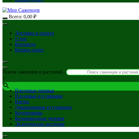
Всего:
0,00
₽
Доставка и оплата
О нас
Контакты
Вопрос-ответ
Поиск саженцев и растений...
×
Плодовые деревья
Плодовые кустарники
Цветы
Декоративные кустарники
Крупномеры
Колоновидные деревья
Экзотические растения