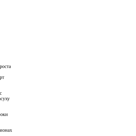
роста
рт
с
асуху
роки
гионах