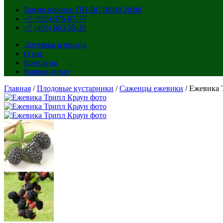
Время работы: ПН-ВС 08:00-20:00
+7 (925) 975-07-77
+7 (495) 663-55-20
Доставка и оплата
О нас
Контакты
Вопрос-ответ
Главная
/
Плодовые кустарники
/
Саженцы ежевики
/ Ежевика 