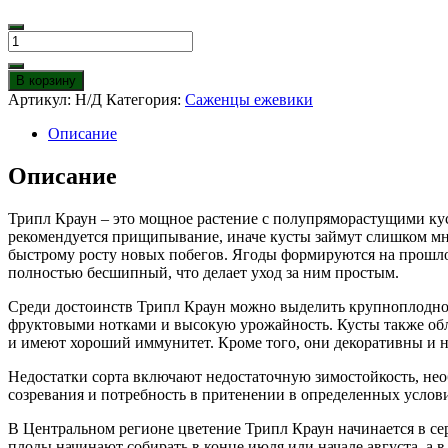
Количество
товара
Ежевика
В корзину
Трипл
Артикул:
Н/Д
Категория:
Саженцы ежевики
Краун
Описание
Описание
Трипл Краун – это мощное растение с полупряморастущими куст
рекомендуется прищипывание, иначе кусты займут слишком мно
быстрому росту новых побегов. Ягоды формируются на прошлог
полностью бесшипный, что делает уход за ним простым.
Среди достоинств Трипл Краун можно выделить крупноплоднос
фруктовыми нотками и высокую урожайность. Кусты также обл
и имеют хороший иммунитет. Кроме того, они декоративны и 
Недостатки сорта включают недостаточную зимостойкость, нео
созревания и потребность в притенении в определенных услов
В Центральном регионе цветение Трипл Краун начинается в сер
плоды начинают собирать в конце июля или начале августа, а в