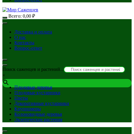
Всего:
0,00
₽
Доставка и оплата
О нас
Контакты
Вопрос-ответ
Поиск саженцев и растений...
×
Плодовые деревья
Плодовые кустарники
Цветы
Декоративные кустарники
Крупномеры
Колоновидные деревья
Экзотические растения