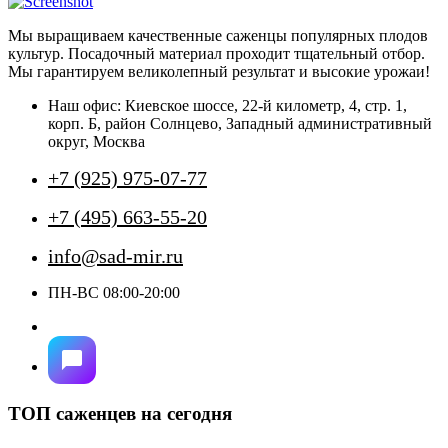
имеет
несколько
Мы выращиваем качественные саженцы популярных плодов
вариаций.
культур. Посадочный материал проходит тщательный отбор.
Опции
Мы гарантируем великолепный результат и высокие урожаи!
можно
выбрать
Наш офис: Киевское шоссе, 22-й километр, 4, стр. 1,
на
корп. Б, район Солнцево, Западный административный
странице
округ, Москва
товара.
+7 (925) 975-07-77
+7 (495) 663-55-20
info@sad-mir.ru
ПН-ВС 08:00-20:00
ТОП саженцев на сегодня