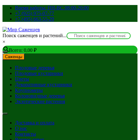
Перейти
Время работы: ПН-ВС 08:00-20:00
к
+7 (925) 975-07-77
содержимому
+7 (495) 663-55-20
Поиск саженцев и растений...
×
Всего:
0,00
₽
Саженцы
Плодовые деревья
Плодовые кустарники
Цветы
Декоративные кустарники
Крупномеры
Колоновидные деревья
Экзотические растения
Доставка и оплата
О нас
Контакты
Вопрос-ответ