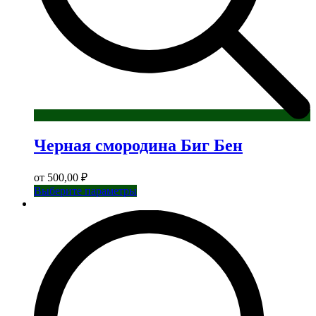
Черная смородина Биг Бен
от
500,00
₽
Этот
Выберите параметры
товар
имеет
несколько
вариаций.
Опции
можно
выбрать
на
странице