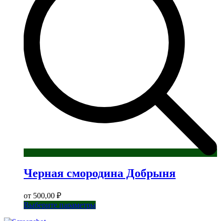
можно
выбрать
на
странице
товара.
Черная смородина Добрыня
от
500,00
₽
Этот
Выберите параметры
товар