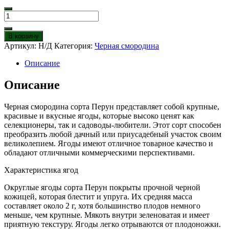
Количество
товара
Черная
В корзину
смородина
Артикул:
Н/Д
Категория:
Черная смородина
Перун
Описание
Описание
Черная смородина сорта Перун представляет собой крупные,
красивые и вкусные ягоды, которые высоко ценят как
селекционеры, так и садоводы-любители. Этот сорт способен
преобразить любой дачный или приусадебный участок своим
великолепием. Ягоды имеют отличное товарное качество и
обладают отличными коммерческими перспективами.
Характеристика ягод
Округлые ягоды сорта Перун покрыты прочной черной
кожицей, которая блестит и упруга. Их средняя масса
составляет около 2 г, хотя большинство плодов немного
меньше, чем крупные. Мякоть внутри зеленоватая и имеет
приятную текстуру. Ягоды легко отрываются от плодоножки.