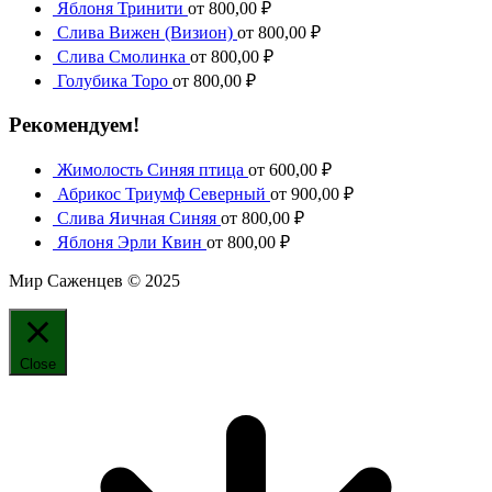
Яблоня Тринити
от
800,00
₽
Слива Вижен (Визион)
от
800,00
₽
Слива Смолинка
от
800,00
₽
Голубика Торо
от
800,00
₽
Рекомендуем!
Жимолость Синяя птица
от
600,00
₽
Абрикос Триумф Северный
от
900,00
₽
Слива Яичная Синяя
от
800,00
₽
Яблоня Эрли Квин
от
800,00
₽
Мир Саженцев © 2025
Close