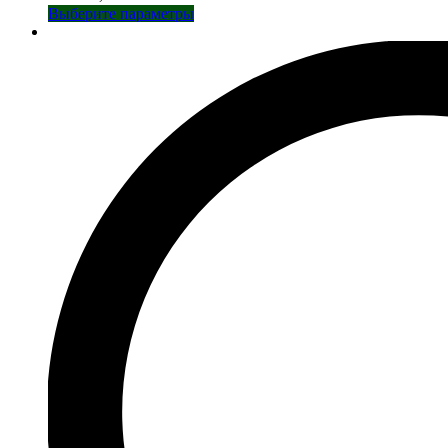
Этот
Выберите параметры
товар
имеет
несколько
вариаций.
Опции
можно
выбрать
на
странице
товара.