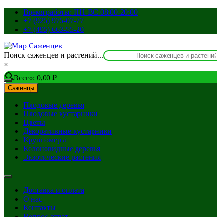
Перейти
Время работы: ПН-ВС 08:00-20:00
к
+7 (925) 975-07-77
содержимому
+7 (495) 663-55-20
Поиск саженцев и растений...
×
Всего:
0,00
₽
Саженцы
Плодовые деревья
Плодовые кустарники
Цветы
Декоративные кустарники
Крупномеры
Колоновидные деревья
Экзотические растения
Доставка и оплата
О нас
Контакты
Вопрос-ответ