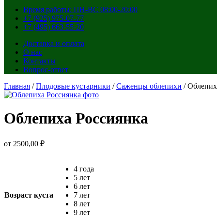
Время работы: ПН-ВС 08:00-20:00
+7 (925) 975-07-77
+7 (495) 663-55-20
Доставка и оплата
О нас
Контакты
Вопрос-ответ
Главная
/
Плодовые кустарники
/
Саженцы облепихи
/ Облепих
Облепиха Россиянка
от
2500,00
₽
4 года
5 лет
6 лет
Возраст куста
7 лет
8 лет
9 лет