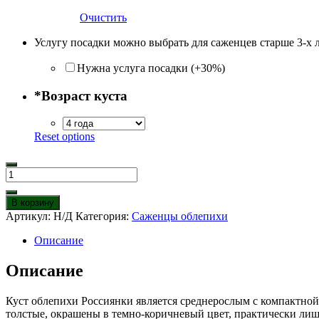
Очистить
Услугу посадки можно выбрать для саженцев старше 3-х 
Нужна услуга посадки (+30%)
*
Возраст куста
Reset options
Количество
товара
Облепиха
В корзину
Россиянка
Артикул:
Н/Д
Категория:
Саженцы облепихи
Описание
Описание
Куст облепихи Россиянки является среднерослым с компактной
толстые, окрашены в темно-коричневый цвет, практически лише