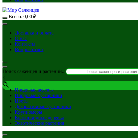
Всего:
0,00
₽
Доставка и оплата
О нас
Контакты
Вопрос-ответ
Поиск саженцев и растений...
×
Плодовые деревья
Плодовые кустарники
Цветы
Декоративные кустарники
Крупномеры
Колоновидные деревья
Экзотические растения