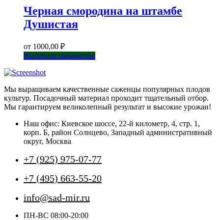
Черная смородина на штамбе
Душистая
от
1000,00
₽
Этот
Выберите параметры
товар
имеет
несколько
Мы выращиваем качественные саженцы популярных плодов
вариаций.
культур. Посадочный материал проходит тщательный отбор.
Опции
Мы гарантируем великолепный результат и высокие урожаи!
можно
выбрать
Наш офис: Киевское шоссе, 22-й километр, 4, стр. 1,
на
корп. Б, район Солнцево, Западный административный
странице
округ, Москва
товара.
+7 (925) 975-07-77
+7 (495) 663-55-20
info@sad-mir.ru
ПН-ВС 08:00-20:00