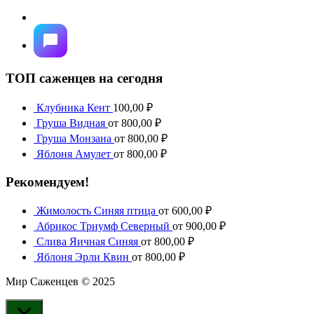
ТОП саженцев на сегодня
Клубника Кент
100,00
₽
Груша Видная
от
800,00
₽
Груша Монзана
от
800,00
₽
Яблоня Амулет
от
800,00
₽
Рекомендуем!
Жимолость Синяя птица
от
600,00
₽
Абрикос Триумф Северный
от
900,00
₽
Слива Яичная Синяя
от
800,00
₽
Яблоня Эрли Квин
от
800,00
₽
Мир Саженцев © 2025