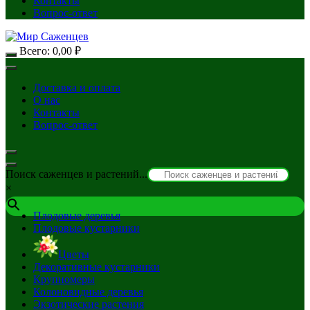
Контакты
Вопрос-ответ
Всего:
0,00
₽
Доставка и оплата
О нас
Контакты
Вопрос-ответ
Поиск саженцев и растений...
×
Плодовые деревья
Плодовые кустарники
Цветы
Декоративные кустарники
Крупномеры
Колоновидные деревья
Экзотические растения