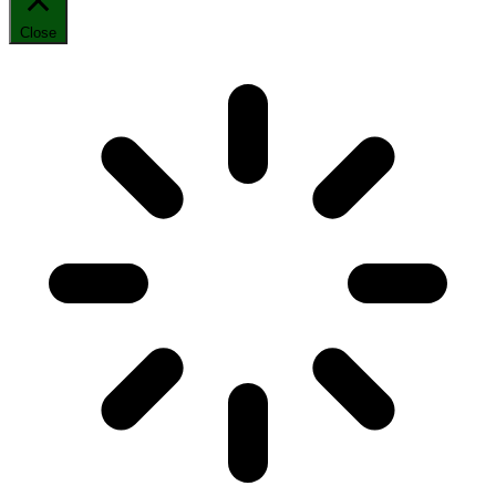
Close