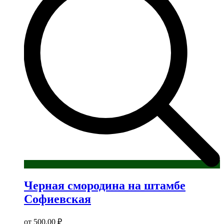
Опции
можно
выбрать
на
странице
товара.
Черная смородина на штамбе
Софиевская
от
500,00
₽