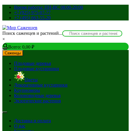
Перейти
Время работы: ПН-ВС 08:00-20:00
к
+7 (925) 975-07-77
содержимому
+7 (495) 663-55-20
Поиск саженцев и растений...
×
Всего:
0,00
₽
Саженцы
Плодовые деревья
Плодовые кустарники
Цветы
Декоративные кустарники
Крупномеры
Колоновидные деревья
Экзотические растения
Доставка и оплата
О нас