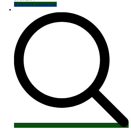
Этот
Выберите параметры
товар
имеет
несколько
вариаций.
Опции
можно
выбрать
на
странице
товара.