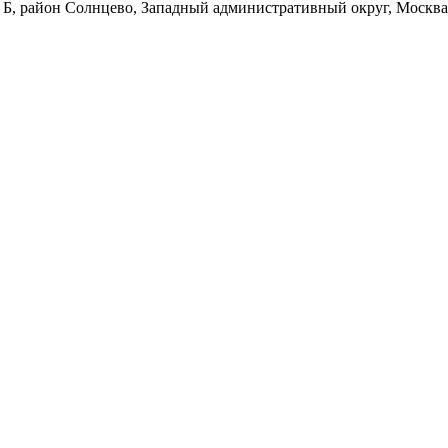
на
на
рп. Б, район Солнцево, Западный административный округ, Москва
странице
странице
товара.
товара.