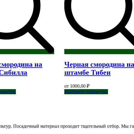
смородина на
Черная смородина н
Сибилла
штамбе Тибен
от
1000,00
₽
Этот
Этот
раметры
Выберите параметры
товар
товар
имеет
имеет
несколько
несколько
вариаций.
вариаций.
Опции
Опции
можно
можно
ьтур. Посадочный материал проходит тщательный отбор. Мы га
выбрать
выбрать