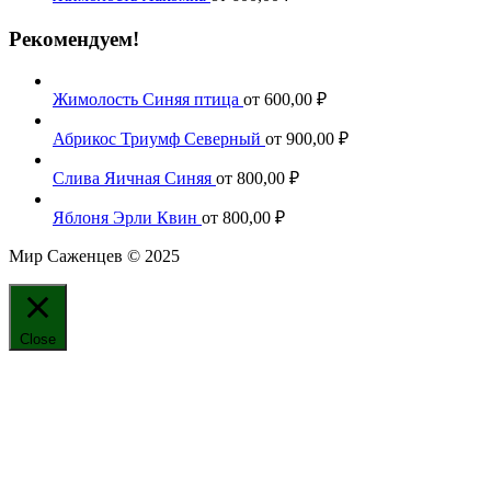
Рекомендуем!
Жимолость Синяя птица
от
600,00
₽
Абрикос Триумф Северный
от
900,00
₽
Слива Яичная Синяя
от
800,00
₽
Яблоня Эрли Квин
от
800,00
₽
Мир Саженцев © 2025
Close