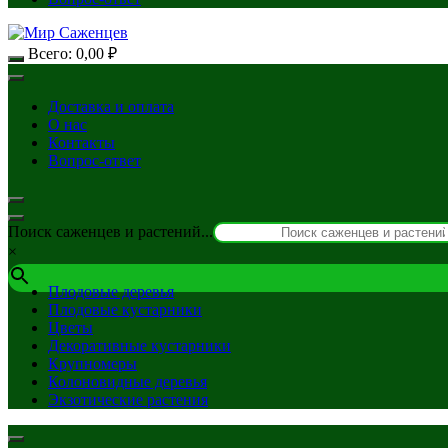
Всего:
0,00
₽
Доставка и оплата
О нас
Контакты
Вопрос-ответ
Поиск саженцев и растений...
×
Плодовые деревья
Плодовые кустарники
Цветы
Декоративные кустарники
Крупномеры
Колоновидные деревья
Экзотические растения