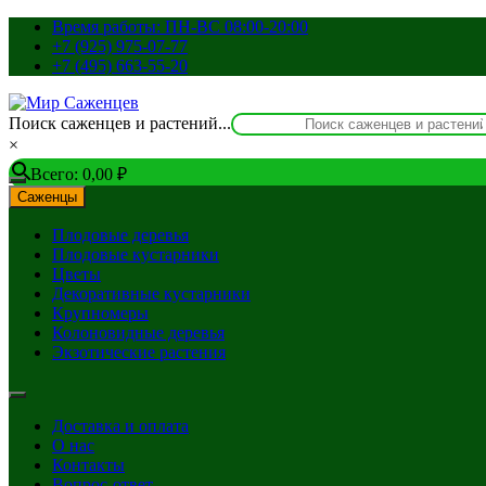
Перейти
Время работы: ПН-ВС 08:00-20:00
к
+7 (925) 975-07-77
содержимому
+7 (495) 663-55-20
Поиск саженцев и растений...
×
Всего:
0,00
₽
Саженцы
Плодовые деревья
Плодовые кустарники
Цветы
Декоративные кустарники
Крупномеры
Колоновидные деревья
Экзотические растения
Доставка и оплата
О нас
Контакты
Вопрос-ответ