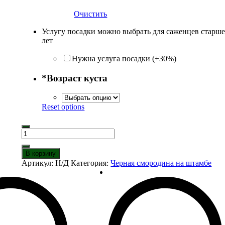
Очистить
Услугу посадки можно выбрать для саженцев старше
лет
Нужна услуга посадки (+30%)
*
Возраст куста
Reset options
Количество
товара
Черная
В корзину
смородина
Артикул:
Н/Д
Категория:
Черная смородина на штамбе
на
штамбе
Университетская