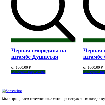
Черная смородина на
Черная 
штамбе Душистая
штамбе 
от
1000,00
₽
от
1000,00
₽
Этот
Выберите параметры
Выберите па
товар
имеет
несколько
вариаций.
Опции
можно
Мы выращиваем качественные саженцы популярных плодов кул
выбрать