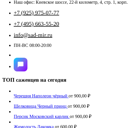
на
Наш офис: Киевское шоссе, 22-й километр, 4, стр. 1, ко
странице
товара.
+7 (925) 975-07-77
+7 (495) 663-55-20
info@sad-mir.ru
ПН-ВС 08:00-20:00
ТОП саженцев на сегодня
Черешня Наполеон чёрный
от
900,00
₽
Шелковица Черный принц
от
900,00
₽
Персик Московский карлик
от
900,00
₽
Жимолость Лакомка
от
600,00
₽