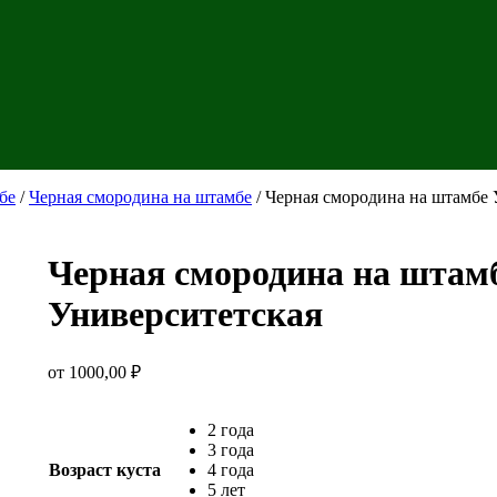
бе
/
Черная смородина на штамбе
/ Черная смородина на штамбе 
Черная смородина на штам
Университетская
от
1000,00
₽
2 года
3 года
Возраст куста
4 года
5 лет