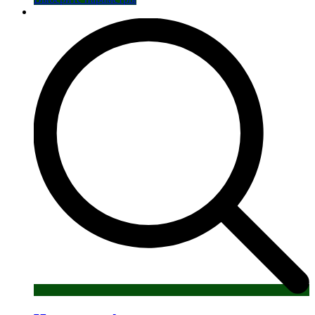
товар
имеет
несколько
вариаций.
Опции
можно
выбрать
на
странице
товара.