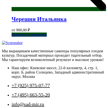
Черешня Итальянка
от
900,00
₽
Этот
Выберите параметры
товар
имеет
несколько
Мы выращиваем качественные саженцы популярных плодов
вариаций.
культур. Посадочный материал проходит тщательный отбор.
Опции
Мы гарантируем великолепный результат и высокие урожаи!
можно
выбрать
Наш офис: Киевское шоссе, 22-й километр, 4, стр. 1,
на
корп. Б, район Солнцево, Западный административный
странице
округ, Москва
товара.
+7 (925) 975-07-77
+7 (495) 663-55-20
info@sad-mir.ru