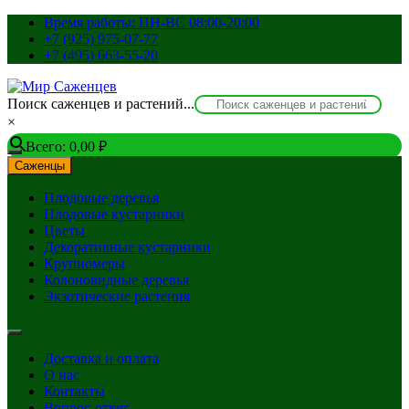
Перейти
Время работы: ПН-ВС 08:00-20:00
к
+7 (925) 975-07-77
содержимому
+7 (495) 663-55-20
Поиск саженцев и растений...
×
Всего:
0,00
₽
Саженцы
Плодовые деревья
Плодовые кустарники
Цветы
Декоративные кустарники
Крупномеры
Колоновидные деревья
Экзотические растения
Доставка и оплата
О нас
Контакты
Вопрос-ответ