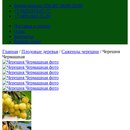
Время работы: ПН-ВС 08:00-20:00
+7 (925) 975-07-77
+7 (495) 663-55-20
Доставка и оплата
О нас
Контакты
Вопрос-ответ
Главная
/
Плодовые деревья
/
Саженцы черешни
/ Черешня
Чермашная