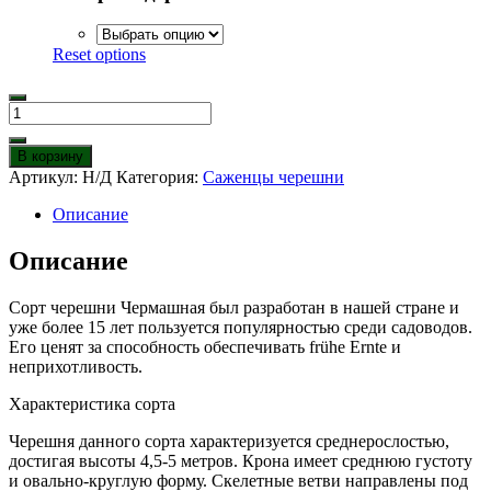
Reset options
Количество
товара
Черешня
В корзину
Чермашная
Артикул:
Н/Д
Категория:
Саженцы черешни
Описание
Описание
Сорт черешни Чермашная был разработан в нашей стране и
уже более 15 лет пользуется популярностью среди садоводов.
Его ценят за способность обеспечивать frühe Ernte и
неприхотливость.
Характеристика сорта
Черешня данного сорта характеризуется среднерослостью,
достигая высоты 4,5-5 метров. Крона имеет среднюю густоту
и овально-круглую форму. Скелетные ветви направлены под