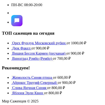
ПН-ВС 08:00-20:00
ТОП саженцев на сегодня
Орех Фундук Московский рубин
от
1000,00
₽
Дюк Факел
от
900,00
₽
Вишня Бессея Кармен (песчаная)
от
900,00
₽
Виноград Рэмбо (Рембо)
от
700,00
₽
Рекомендуем!
Жимолость Синяя птица
от
600,00
₽
Абрикос Триумф Северный
от
900,00
₽
Слива Яичная Синяя
от
800,00
₽
Яблоня Эрли Квин
от
800,00
₽
Мир Саженцев © 2025