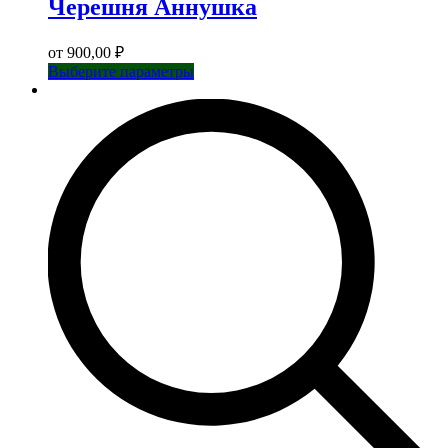
Черешня Аннушка
от
900,00
₽
Этот
Выберите параметры
товар
имеет
несколько
вариаций.
Опции
можно
выбрать
на
странице
товара.