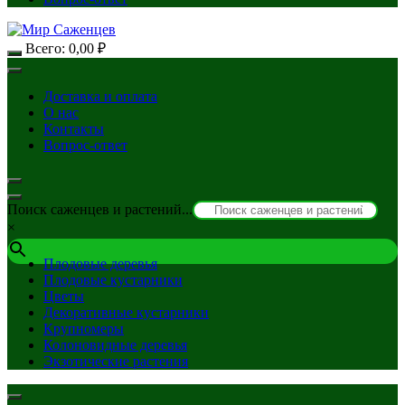
Всего:
0,00
₽
Доставка и оплата
О нас
Контакты
Вопрос-ответ
Поиск саженцев и растений...
×
Плодовые деревья
Плодовые кустарники
Цветы
Декоративные кустарники
Крупномеры
Колоновидные деревья
Экзотические растения