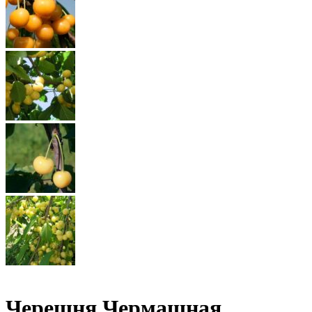
Черешня Чермашная