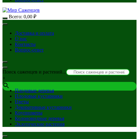
Всего:
0,00
₽
Доставка и оплата
О нас
Контакты
Вопрос-ответ
Поиск саженцев и растений...
×
Плодовые деревья
Плодовые кустарники
Цветы
Декоративные кустарники
Крупномеры
Колоновидные деревья
Экзотические растения