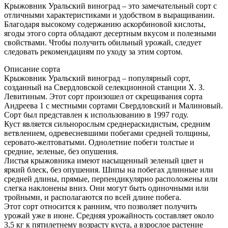
Крыжовник Уральский виноград – это замечательный сорт с
отличными характеристиками и удобством в выращивании.
Благодаря высокому содержанию аскорбиновой кислоты,
ягоды этого сорта обладают десертным вкусом и полезными
свойствами. Чтобы получить обильный урожай, следует
следовать рекомендациям по уходу за этим сортом.
Описание сорта
Крыжовник Уральский виноград – популярный сорт,
созданный на Свердловской селекционной станции Х. З.
Левитиным. Этот сорт произошел от скрещивания сорта
Андреева 1 с местными сортами Свердловский и Малиновый.
Сорт был представлен к использованию в 1997 году.
Куст является сильнорослым среднераскидистым, средним
ветвлением, одревесневшими побегами средней толщины,
серовато-желтоватыми. Однолетние побеги толстые и
средние, зеленые, без опушения.
Листья крыжовника имеют насыщенный зеленый цвет и
яркий блеск, без опушения. Шипы на побегах длинные или
средней длины, прямые, перпендикулярно расположены или
слегка наклонены вниз. Они могут быть одиночными или
тройными, и располагаются по всей длине побега.
Этот сорт относится к ранним, что позволяет получить
урожай уже в июне. Средняя урожайность составляет около
3,5 кг к пятилетнему возрасту куста, а взрослое растение