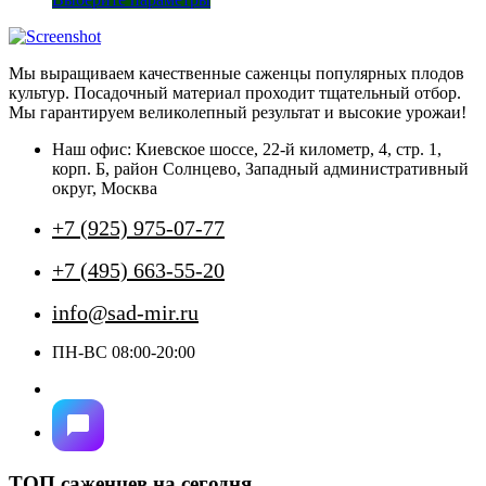
товар
имеет
несколько
Мы выращиваем качественные саженцы популярных плодов
вариаций.
культур. Посадочный материал проходит тщательный отбор.
Опции
Мы гарантируем великолепный результат и высокие урожаи!
можно
выбрать
Наш офис: Киевское шоссе, 22-й километр, 4, стр. 1,
на
корп. Б, район Солнцево, Западный административный
странице
округ, Москва
товара.
+7 (925) 975-07-77
+7 (495) 663-55-20
info@sad-mir.ru
ПН-ВС 08:00-20:00
ТОП саженцев на сегодня