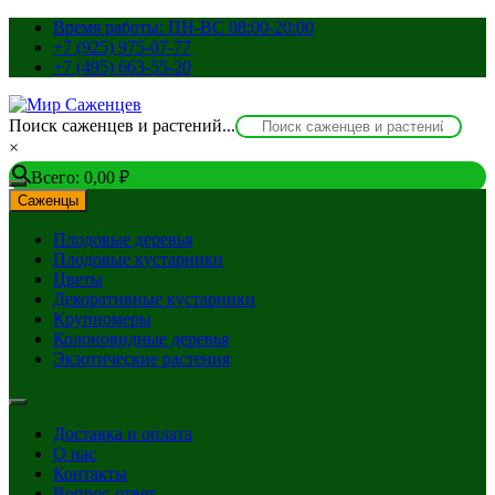
Перейти
Время работы: ПН-ВС 08:00-20:00
к
+7 (925) 975-07-77
содержимому
+7 (495) 663-55-20
Поиск саженцев и растений...
×
Всего:
0,00
₽
Саженцы
Плодовые деревья
Плодовые кустарники
Цветы
Декоративные кустарники
Крупномеры
Колоновидные деревья
Экзотические растения
Доставка и оплата
О нас
Контакты
Вопрос-ответ