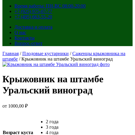
Время работы: ПН-ВС 08:00-20:00
+7 (925) 975-07-77
+7 (495) 663-55-20
Доставка и оплата
О нас
Контакты
Вопрос-ответ
Главная
/
Плодовые кустарники
/
Саженцы крыжовника на
штамбе
/ Крыжовник на штамбе Уральский виноград
Крыжовник на штамбе
Уральский виноград
от
1000,00
₽
2 года
3 года
Возраст куста
4 года