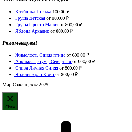
Клубника Полька
100,00
₽
Груша Детская
от
800,00
₽
Груша Просто Мария
от
800,00
₽
Яблоня Аркадик
от
800,00
₽
Рекомендуем!
Жимолость Синяя птица
от
600,00
₽
Абрикос Триумф Северный
от
900,00
₽
Слива Яичная Синяя
от
800,00
₽
Яблоня Эрли Квин
от
800,00
₽
Мир Саженцев © 2025
Close