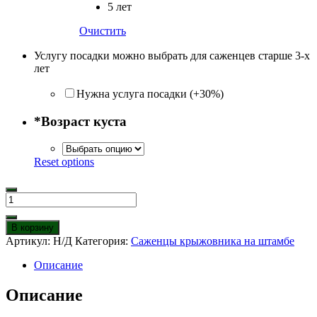
5 лет
Очистить
Услугу посадки можно выбрать для саженцев старше 3-х
лет
Нужна услуга посадки (+30%)
*
Возраст куста
Reset options
Количество
товара
Крыжовник
В корзину
на
Артикул:
Н/Д
Категория:
Саженцы крыжовника на штамбе
штамбе
Уральский
Описание
виноград
Описание