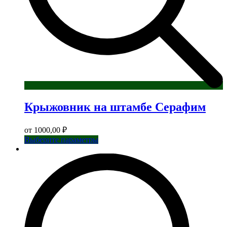
Крыжовник на штамбе Серафим
от
1000,00
₽
Этот
Выберите параметры
товар
имеет
несколько
вариаций.
Опции
можно
выбрать
на
странице