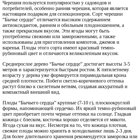
Черешня пользуется популярностью у садоводов и
потребителей, особенно ранняя черешня, которая является
настоящим подарком для селекционеров. Сорт черешни
“Бычье сердце” отличается высоким содержанием
антиоксидантов, ранним и обильным плодоношением, а
также прекрасным вкусом. Эти ягоды могут быть
употреблены свежими или замороженными, а также
использованы для приготовления компотов, джемов и
варенья. Плоды этого сорта имеют красивый темно-
рубиновый цвет и отличаются великолепным вкусом.
Среднерослое дерево “Бычье сердце” достигает высоты 3-5
метров и характеризуется быстрым ростом. К пятилетнему
возрасту у дерева уже формируется пирамидальная крона
средней плотности. Побеги светло-коричневого оттенка
растут близко к скелетным ветвям, создавая аккуратный и
компактный внешний вид.
Плоды “Бычьего сердца” крупные (7-10 г), плоскоокруглой
формы, напоминающей сердечко. Их яркий темно-рубиновый
цвет приобретает почти черные оттенки на солнце. Гладкая
кожица с блеском, косточка хорошо отделяется от мякоти.
Ягода сухая на вкус. Несмотря на то, что кожица плотная,
свежие плоды можно хранить в холодильнике лишь 2-3 дня.
Для более длительного хранения рекомендуется заморозка или