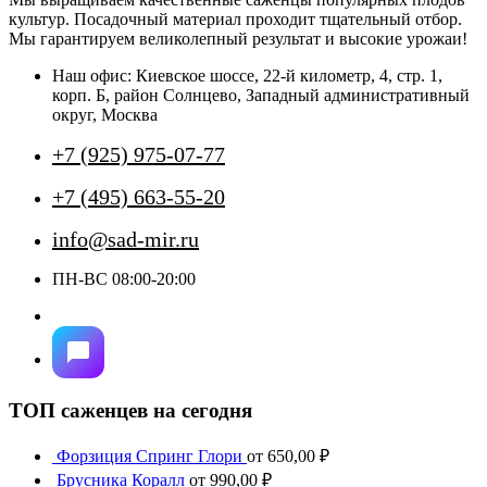
вариаций.
культур. Посадочный материал проходит тщательный отбор.
Опции
Мы гарантируем великолепный результат и высокие урожаи!
можно
выбрать
Наш офис: Киевское шоссе, 22-й километр, 4, стр. 1,
на
корп. Б, район Солнцево, Западный административный
странице
округ, Москва
товара.
+7 (925) 975-07-77
+7 (495) 663-55-20
info@sad-mir.ru
ПН-ВС 08:00-20:00
ТОП саженцев на сегодня
Форзиция Спринг Глори
от
650,00
₽
Брусника Коралл
от
990,00
₽