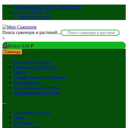
Перейти
Время работы: ПН-ВС 08:00-20:00
к
+7 (925) 975-07-77
содержимому
+7 (495) 663-55-20
Поиск саженцев и растений...
×
Всего:
0,00
₽
Саженцы
Плодовые деревья
Плодовые кустарники
Цветы
Декоративные кустарники
Крупномеры
Колоновидные деревья
Экзотические растения
Доставка и оплата
О нас
Контакты
Вопрос-ответ