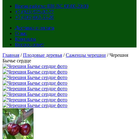
Время работы: ПН-ВС 08:00-20:00
+7 (925) 975-07-77
+7 (495) 663-55-20
Доставка и оплата
О нас
Контакты
Вопрос-ответ
Главная
/
Плодовые деревья
/
Саженцы черешни
/ Черешня
Бычье сердце