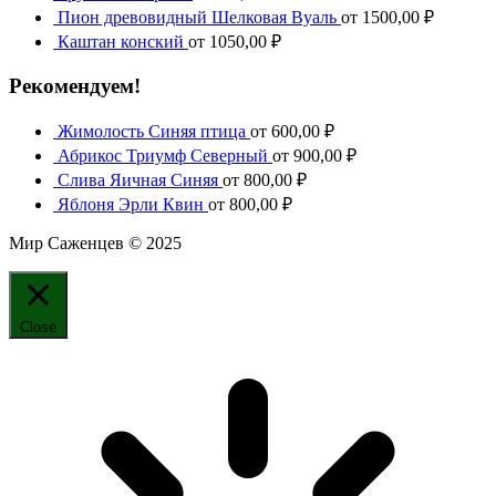
Пион древовидный Шелковая Вуаль
от
1500,00
₽
Каштан конский
от
1050,00
₽
Рекомендуем!
Жимолость Синяя птица
от
600,00
₽
Абрикос Триумф Северный
от
900,00
₽
Слива Яичная Синяя
от
800,00
₽
Яблоня Эрли Квин
от
800,00
₽
Мир Саженцев © 2025
Close