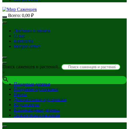
Всего:
0,00
₽
Доставка и оплата
О нас
Контакты
Вопрос-ответ
Поиск саженцев и растений...
×
Плодовые деревья
Плодовые кустарники
Цветы
Декоративные кустарники
Крупномеры
Колоновидные деревья
Экзотические растения