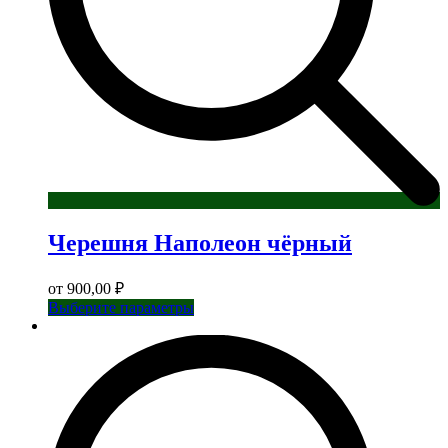
Черешня Наполеон чёрный
от
900,00
₽
Этот
Выберите параметры
товар
имеет
несколько
вариаций.
Опции
можно
выбрать