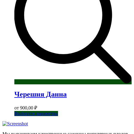
на
странице
товара.
Черешня Данна
от
900,00
₽
Этот
Выберите параметры
товар
имеет
несколько
Мы выращиваем качественные саженцы популярных плодов