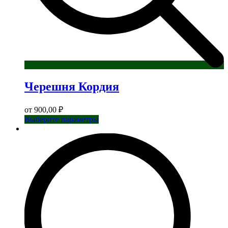
Черешня Кордия
от
900,00
₽
Этот
Выберите параметры
товар
имеет
несколько
вариаций.
Опции
можно
выбрать
на
странице
товара.