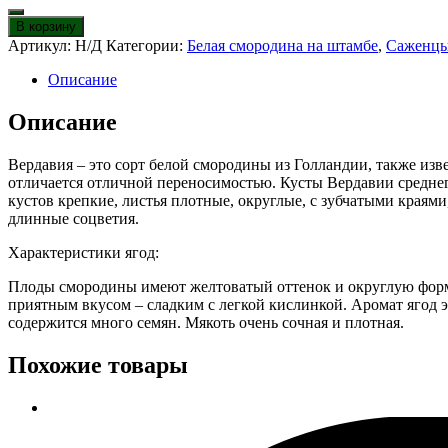
товара
Белая
В корзину
смородина
Артикул:
Н/Д
Категории:
Белая смородина на штамбе
,
Саженцы
на
штамбе
Описание
Вердавия
Описание
Вердавия – это сорт белой смородины из Голландии, также изв
отличается отличной переносимостью. Кусты Вердавии среднег
кустов крепкие, листья плотные, округлые, с зубчатыми краям
длинные соцветия.
Характеристики ягод:
Плоды смородины имеют желтоватый оттенок и округлую форму.
приятным вкусом – сладким с легкой кислинкой. Аромат ягод э
содержится много семян. Мякоть очень сочная и плотная.
Похожие товары