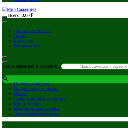
Всего:
0,00
₽
Доставка и оплата
О нас
Контакты
Вопрос-ответ
Поиск саженцев и растений...
×
Плодовые деревья
Плодовые кустарники
Цветы
Декоративные кустарники
Крупномеры
Колоновидные деревья
Экзотические растения