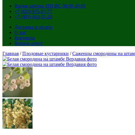
Время работы: ПН-ВС 08:00-20:00
+7 (925) 975-07-77
+7 (495) 663-55-20
Доставка и оплата
О нас
Контакты
Вопрос-ответ
Главная
/
Плодовые кустарники
/
Саженцы смородины на штам