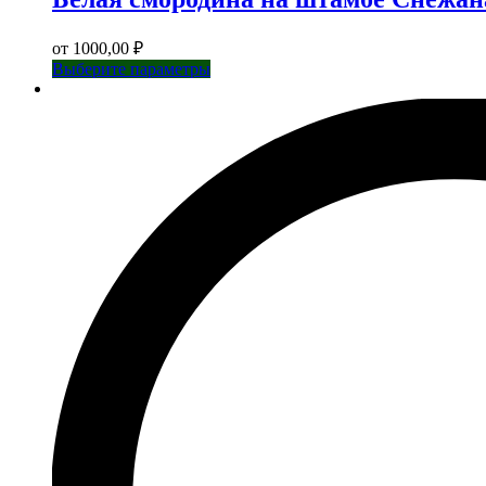
от
1000,00
₽
Этот
Выберите параметры
товар
имеет
несколько
вариаций.
Опции
можно
выбрать
на
странице
товара.