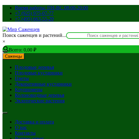
Перейти
Время работы: ПН-ВС 08:00-20:00
к
+7 (925) 975-07-77
содержимому
+7 (495) 663-55-20
Поиск саженцев и растений...
×
Всего:
0,00
₽
Саженцы
Плодовые деревья
Плодовые кустарники
Цветы
Декоративные кустарники
Крупномеры
Колоновидные деревья
Экзотические растения
Доставка и оплата
О нас
Контакты
Вопрос-ответ