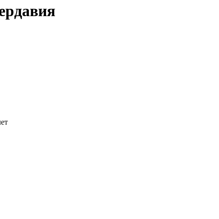
ердавия
лет