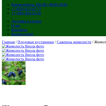
Время работы: ПН-ВС 08:00-20:00
+7 (925) 975-07-77
+7 (495) 663-55-20
Доставка и оплата
О нас
Контакты
Вопрос-ответ
Главная
/
Плодовые кустарники
/
Саженцы жимолости
/ Жимол