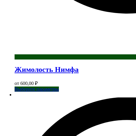
Жимолость Нимфа
от
600,00
₽
Этот
Выберите параметры
товар
имеет
несколько
вариаций.
Опции
можно
выбрать
на