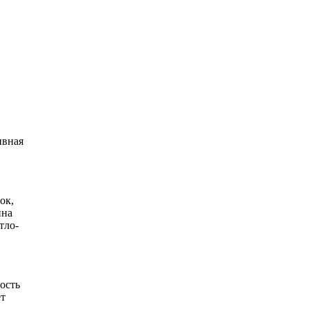
ивная
ок,
ина
тло-
ость
ет