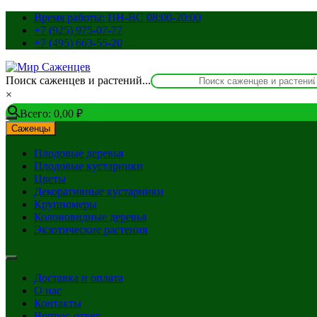
Перейти
Время работы: ПН-ВС 08:00-20:00
к
+7 (925) 975-07-77
содержимому
+7 (495) 663-55-20
Поиск саженцев и растений...
×
Всего:
0,00
₽
Саженцы
Плодовые деревья
Плодовые кустарники
Цветы
Декоративные кустарники
Крупномеры
Колоновидные деревья
Экзотические растения
Доставка и оплата
О нас
Контакты
Вопрос-ответ