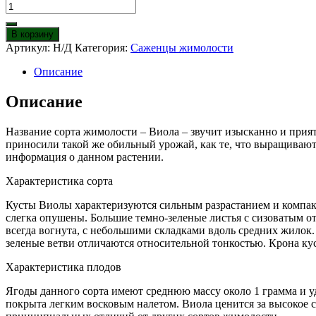
Количество
товара
Жимолость
В корзину
Виола
Артикул:
Н/Д
Категория:
Саженцы жимолости
Описание
Описание
Название сорта жимолости – Виола – звучит изысканно и прият
приносили такой же обильный урожай, как те, что выращивают
информация о данном растении.
Характеристика сорта
Кусты Виолы характеризуются сильным разрастанием и компак
слегка опушены. Большие темно-зеленые листья с сизоватым 
всегда вогнута, с небольшими складками вдоль средних жилок
зеленые ветви отличаются относительной тонкостью. Крона ку
Характеристика плодов
Ягоды данного сорта имеют среднюю массу около 1 грамма и 
покрыта легким восковым налетом. Виола ценится за высокое с