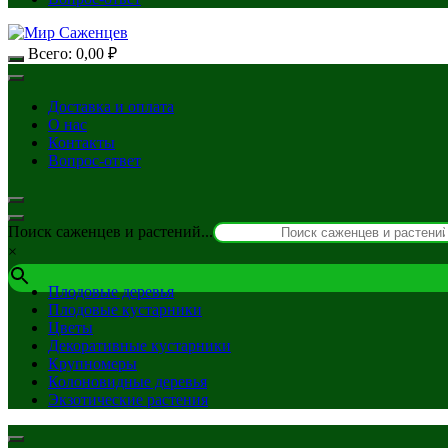
Всего:
0,00
₽
Доставка и оплата
О нас
Контакты
Вопрос-ответ
Поиск саженцев и растений...
×
Плодовые деревья
Плодовые кустарники
Цветы
Декоративные кустарники
Крупномеры
Колоновидные деревья
Экзотические растения