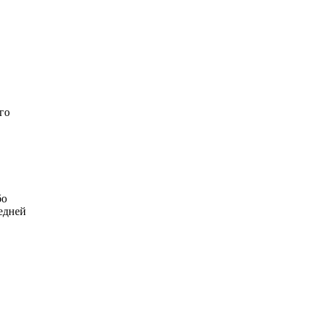
го
бо
едней