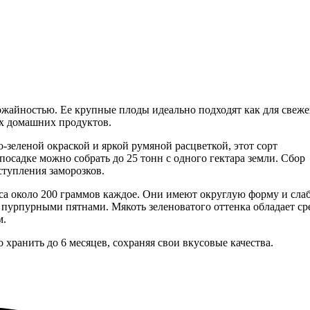
ожайностью. Ее крупные плоды идеально подходят как для свеже
их домашних продуктов.
еленой окраской и яркой румяной расцветкой, этот сорт
осадке можно собрать до 25 тонн с одного гектара земли. Сбор
ступления заморозков.
са около 200 граммов каждое. Они имеют округлую форму и сла
 пурпурными пятнами. Мякоть зеленоватого оттенка обладает ср
м.
 хранить до 6 месяцев, сохраняя свои вкусовые качества.