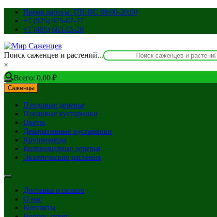
Перейти
Время работы: ПН-ВС 08:00-20:00
к
+7 (925) 975-07-77
содержимому
+7 (495) 663-55-20
Поиск саженцев и растений...
×
Всего:
0,00
₽
Саженцы
Плодовые деревья
Плодовые кустарники
Цветы
Декоративные кустарники
Крупномеры
Колоновидные деревья
Экзотические растения
Доставка и оплата
О нас
Контакты
Вопрос-ответ