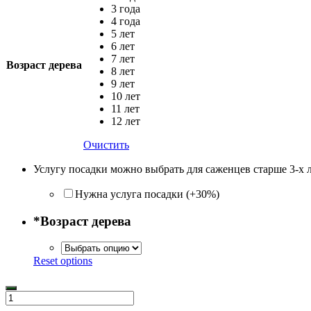
3 года
4 года
5 лет
6 лет
7 лет
Возраст дерева
8 лет
9 лет
10 лет
11 лет
12 лет
Очистить
Услугу посадки можно выбрать для саженцев старше 3-х 
Нужна услуга посадки (+30%)
*
Возраст дерева
Reset options
Количество
товара