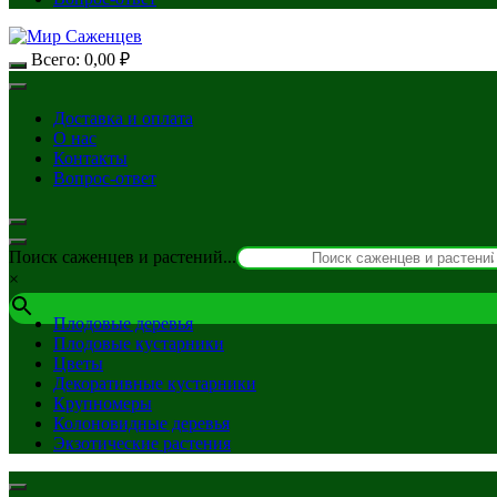
Всего:
0,00
₽
Доставка и оплата
О нас
Контакты
Вопрос-ответ
Поиск саженцев и растений...
×
Плодовые деревья
Плодовые кустарники
Цветы
Декоративные кустарники
Крупномеры
Колоновидные деревья
Экзотические растения