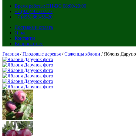
Время работы: ПН-ВС 08:00-20:00
+7 (925) 975-07-77
+7 (495) 663-55-20
Доставка и оплата
О нас
Контакты
Вопрос-ответ
Главная
/
Плодовые деревья
/
Саженцы яблони
/ Яблоня Дарун