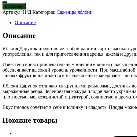
Яблоня
В корзину
Дарунок
Артикул:
Н/Д
Категория:
Саженцы яблони
Описание
Описание
Яблоня Дарунок представляет собой ранний сорт с высокой ур
употребления, так и для приготовления варенья, джема и друг
Известен своим привлекательным внешним видом с насыщенно-з
обеспечивает высокий уровень урожайности. При масштабной п
спелых фруктов начинается в начале осени и завершается до на
Яблоки Дарунок отличаются крупными размерами, достигая ве
выраженные ребра. Зеленоватая кожура плодов часто украшена
плотностью, мелкозернистой структурой, сочностью и аромато
Вкус плодов сочетает в себе кислинку и сладость. Плоды можно
Похожие товары