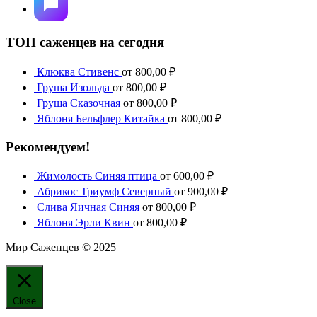
ТОП саженцев на сегодня
Клюква Стивенс
от
800,00
₽
Груша Изольда
от
800,00
₽
Груша Сказочная
от
800,00
₽
Яблоня Бельфлер Китайка
от
800,00
₽
Рекомендуем!
Жимолость Синяя птица
от
600,00
₽
Абрикос Триумф Северный
от
900,00
₽
Слива Яичная Синяя
от
800,00
₽
Яблоня Эрли Квин
от
800,00
₽
Мир Саженцев © 2025
Close