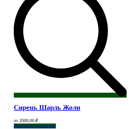
Опции
можно
выбрать
на
странице
товара.
Сирень Шарль Жоли
от
2000,00
₽
Этот
Выберите параметры