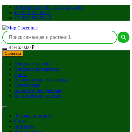
Перейти
Время работы: ПН-ВС 08:00-20:00
к
+7 (925) 975-07-77
содержимому
+7 (495) 663-55-20
Всего:
0,00
₽
Саженцы
Плодовые деревья
Плодовые кустарники
Цветы
Декоративные кустарники
Крупномеры
Колоновидные деревья
Экзотические растения
Доставка и оплата
О нас
Контакты
Вопрос-ответ