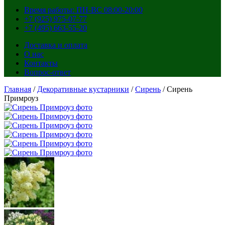
Время работы: ПН-ВС 08:00-20:00
+7 (925) 975-07-77
+7 (495) 663-55-20
Доставка и оплата
О нас
Контакты
Вопрос-ответ
Главная
/
Декоративные кустарники
/
Сирень
/ Сирень
Примроуз