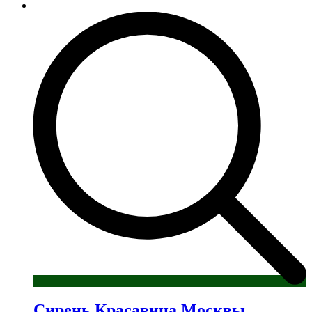
товар
имеет
несколько
вариаций.
Опции
можно
выбрать
на
странице
товара.
Сирень Красавица Москвы