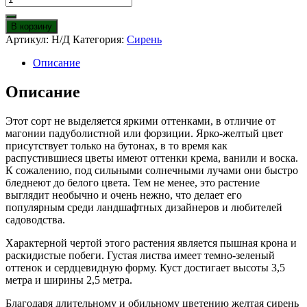
товара
Сирень
В корзину
Примроуз
Артикул:
Н/Д
Категория:
Сирень
Описание
Описание
Этот сорт не выделяется яркими оттенками, в отличие от
магонии падуболистной или форзиции. Ярко-желтый цвет
присутствует только на бутонах, в то время как
распустившиеся цветы имеют оттенки крема, ванили и воска.
К сожалению, под сильными солнечными лучами они быстро
бледнеют до белого цвета. Тем не менее, это растение
выглядит необычно и очень нежно, что делает его
популярным среди ландшафтных дизайнеров и любителей
садоводства.
Характерной чертой этого растения является пышная крона и
раскидистые побеги. Густая листва имеет темно-зеленый
оттенок и сердцевидную форму. Куст достигает высоты 3,5
метра и ширины 2,5 метра.
Благодаря длительному и обильному цветению желтая сирень