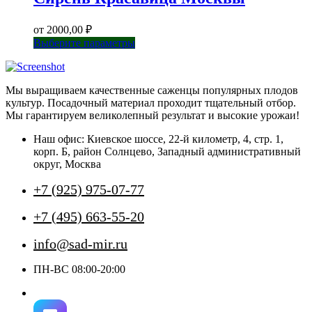
от
2000,00
₽
Этот
Выберите параметры
товар
имеет
несколько
Мы выращиваем качественные саженцы популярных плодов
вариаций.
культур. Посадочный материал проходит тщательный отбор.
Опции
Мы гарантируем великолепный результат и высокие урожаи!
можно
выбрать
Наш офис: Киевское шоссе, 22-й километр, 4, стр. 1,
на
корп. Б, район Солнцево, Западный административный
странице
округ, Москва
товара.
+7 (925) 975-07-77
+7 (495) 663-55-20
info@sad-mir.ru
ПН-ВС 08:00-20:00