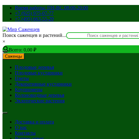
Перейти
Время работы: ПН-ВС 08:00-20:00
к
+7 (925) 975-07-77
содержимому
+7 (495) 663-55-20
Поиск саженцев и растений...
×
Всего:
0,00
₽
Саженцы
Плодовые деревья
Плодовые кустарники
Цветы
Декоративные кустарники
Крупномеры
Колоновидные деревья
Экзотические растения
Доставка и оплата
О нас
Контакты
Вопрос-ответ