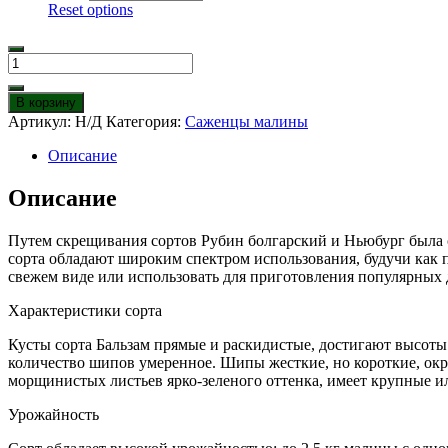
Reset options
Количество
товара
Малина
В корзину
Бальзам
Артикул:
Н/Д
Категория:
Саженцы малины
Описание
Описание
Путем скрещивания сортов Рубин болгарский и Ньюбург была с
сорта обладают широким спектром использования, будучи как 
свежем виде или использовать для приготовления популярных 
Характеристики сорта
Кусты сорта Бальзам прямые и раскидистые, достигают высоты
количество шипов умеренное. Шипы жесткие, но короткие, окра
морщинистых листьев ярко-зеленого оттенка, имеет крупные ил
Урожайность