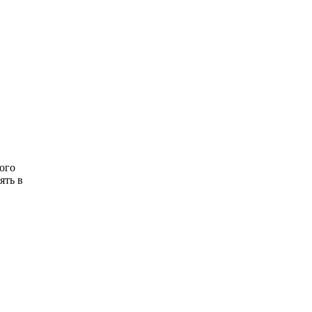
ого
ять в