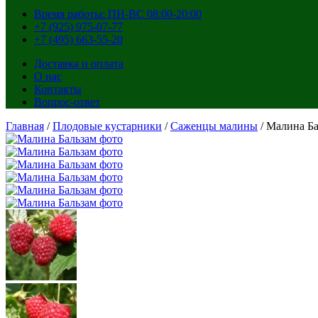
Время работы: ПН-ВС 08:00-20:00
+7 (925) 975-07-77
+7 (495) 663-55-20
Доставка и оплата
О нас
Контакты
Вопрос-ответ
Главная
/
Плодовые кустарники
/
Саженцы малины
/ Малина Б