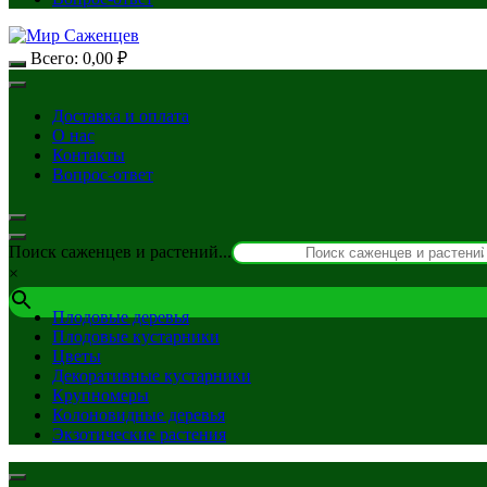
Всего:
0,00
₽
Доставка и оплата
О нас
Контакты
Вопрос-ответ
Поиск саженцев и растений...
×
Плодовые деревья
Плодовые кустарники
Цветы
Декоративные кустарники
Крупномеры
Колоновидные деревья
Экзотические растения