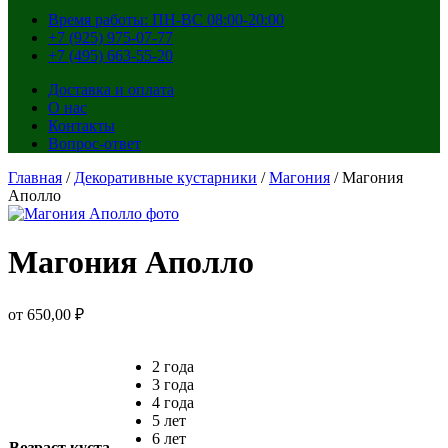
Время работы: ПН-ВС 08:00-20:00
+7 (925) 975-07-77
+7 (495) 663-55-20
Доставка и оплата
О нас
Контакты
Вопрос-ответ
Главная
/
Декоративные кустарники
/
Магония
/ Магония
Аполло
Магония Аполло
от
650,00
₽
2 года
3 года
4 года
5 лет
6 лет
Возраст куста