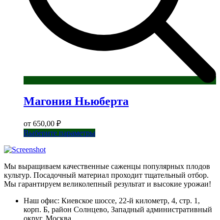
Магония Ньюберта
от
650,00
₽
Этот
Выберите параметры
товар
имеет
несколько
Мы выращиваем качественные саженцы популярных плодов
вариаций.
культур. Посадочный материал проходит тщательный отбор.
Опции
Мы гарантируем великолепный результат и высокие урожаи!
можно
выбрать
Наш офис: Киевское шоссе, 22-й километр, 4, стр. 1,
на
корп. Б, район Солнцево, Западный административный
странице
округ, Москва