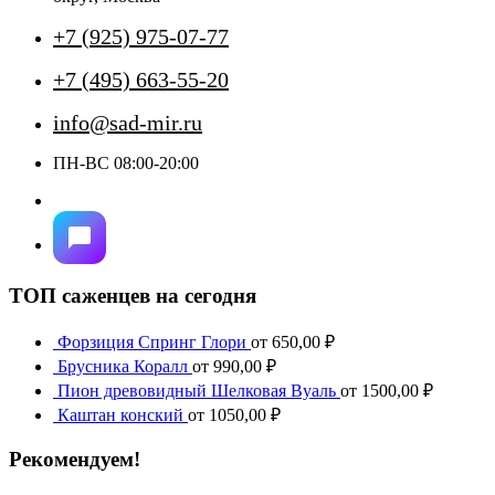
товара.
+7 (925) 975-07-77
+7 (495) 663-55-20
info@sad-mir.ru
ПН-ВС 08:00-20:00
ТОП саженцев на сегодня
Форзиция Спринг Глори
от
650,00
₽
Брусника Коралл
от
990,00
₽
Пион древовидный Шелковая Вуаль
от
1500,00
₽
Каштан конский
от
1050,00
₽
Рекомендуем!