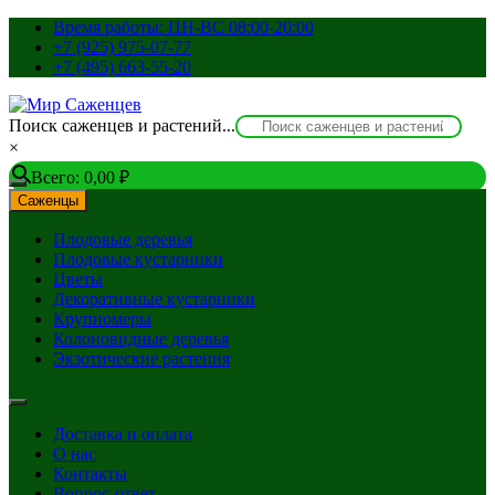
Перейти
Время работы: ПН-ВС 08:00-20:00
к
+7 (925) 975-07-77
содержимому
+7 (495) 663-55-20
Поиск саженцев и растений...
×
Всего:
0,00
₽
Саженцы
Плодовые деревья
Плодовые кустарники
Цветы
Декоративные кустарники
Крупномеры
Колоновидные деревья
Экзотические растения
Доставка и оплата
О нас
Контакты
Вопрос-ответ