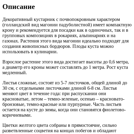
Описание
Декоративный кустарник с почвопокровным характером
(голландский вид магонии падуболистной) имеет компактную
крону и рекомендуется для посадки как в одиночных, так и в
групповых композициях в рокариях, альпинариях и на
газонах. Растения этого вида магонии идеально подходят для
создания живописных бордюров. Плоды куста можно
использовать в кулинарии.
Взрослое растение этого вида достигает высоты до 0,6 метра,
а диаметр его кроны может составлять до 1 метра. Рост куста
медленный.
Листья сложные, состоят из 5-7 листочков, общей длиной до
30 см, с отдельными листочками длиной 6-8 см. Листья
меняют цвет в течение года: при распускании они
красноватые, летом – темно-зеленые, осенью – красновато-
бронзовые, темно-красные или пурпурные. Часть листьев
остается на кусте до зимы, когда они становятся фиолетово-
коричневыми.
Цветки желтого цвета собраны в прямостоячие, сильно
разветвленные соцветия на концах побегов и обладают