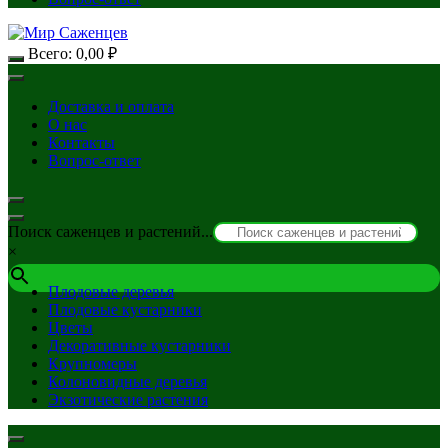
Всего:
0,00
₽
Доставка и оплата
О нас
Контакты
Вопрос-ответ
Поиск саженцев и растений...
×
Плодовые деревья
Плодовые кустарники
Цветы
Декоративные кустарники
Крупномеры
Колоновидные деревья
Экзотические растения