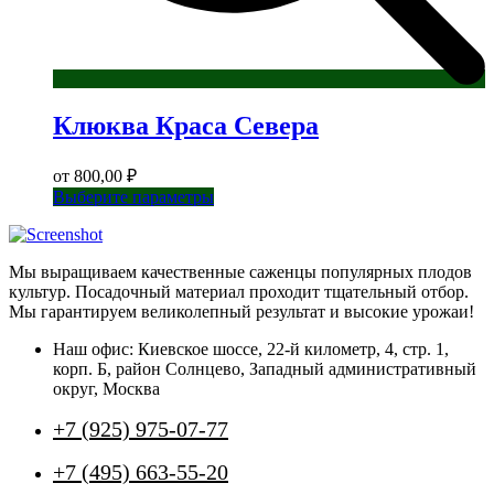
Клюква Краса Севера
от
800,00
₽
Этот
Выберите параметры
товар
имеет
несколько
Мы выращиваем качественные саженцы популярных плодов
вариаций.
культур. Посадочный материал проходит тщательный отбор.
Опции
Мы гарантируем великолепный результат и высокие урожаи!
можно
выбрать
Наш офис: Киевское шоссе, 22-й километр, 4, стр. 1,
на
корп. Б, район Солнцево, Западный административный
странице
округ, Москва
товара.
+7 (925) 975-07-77
+7 (495) 663-55-20