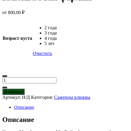
от
800,00
₽
2 года
3 года
Возраст куста
4 года
5 лет
Очистить
Количество
товара
Клюква
В корзину
Мак
Артикул:
Н/Д
Категория:
Саженцы клюквы
фарлин
Описание
Описание