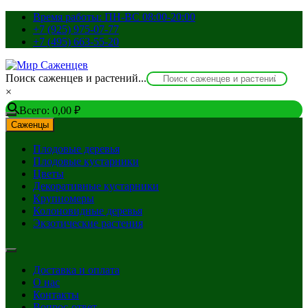
Перейти
Время работы: ПН-ВС 08:00-20:00
к
+7 (925) 975-07-77
содержимому
+7 (495) 663-55-20
Поиск саженцев и растений...
×
Всего:
0,00
₽
Саженцы
Плодовые деревья
Плодовые кустарники
Цветы
Декоративные кустарники
Крупномеры
Колоновидные деревья
Экзотические растения
Доставка и оплата
О нас
Контакты
Вопрос-ответ