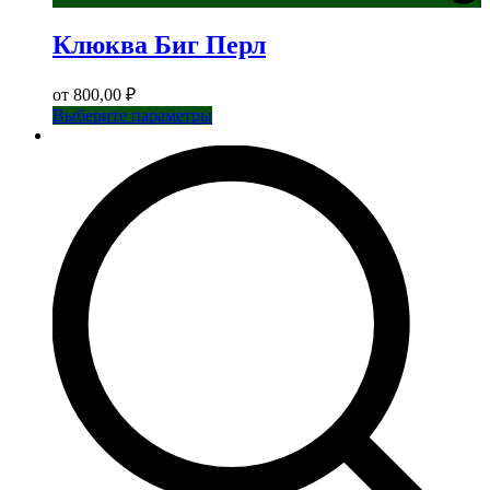
Клюква Биг Перл
от
800,00
₽
Этот
Выберите параметры
товар
имеет
несколько
вариаций.
Опции
можно
выбрать
на
странице
товара.