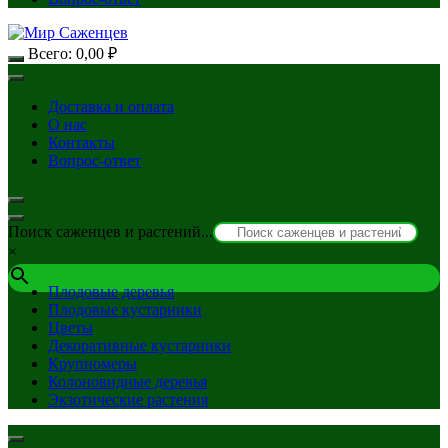
Всего:
0,00
₽
Доставка и оплата
О нас
Контакты
Вопрос-ответ
Поиск саженцев и растений...
×
Плодовые деревья
Плодовые кустарники
Цветы
Декоративные кустарники
Крупномеры
Колоновидные деревья
Экзотические растения