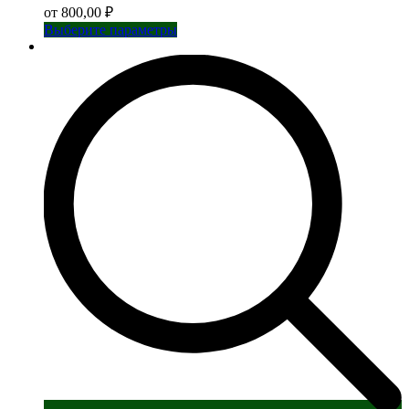
от
800,00
₽
Этот
Выберите параметры
товар
имеет
несколько
вариаций.
Опции
можно
выбрать
на
странице
товара.