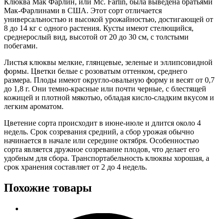
Клюква Мак Фарлин, или Mc. Farlin, была выведена братьями
Мак-Фарлинами в США. Этот сорт отличается
универсальностью и высокой урожайностью, достигающей от
8 до 14 кг с одного растения. Кусты имеют стелющийся,
среднерослый вид, высотой от 20 до 30 см, с толстыми
побегами.
Листья клюквы мелкие, глянцевые, зеленые и эллипсовидной
формы. Цветки белые с розоватым оттенком, среднего
размера. Плоды имеют округло-овальную форму и весят от 0,7
до 1,8 г. Они темно-красные или почти черные, с блестящей
кожицей и плотной мякотью, обладая кисло-сладким вкусом и
легким ароматом.
Цветение сорта происходит в июне-июле и длится около 4
недель. Срок созревания средний, а сбор урожая обычно
начинается в начале или середине октября. Особенностью
сорта является дружное созревание плодов, что делает его
удобным для сбора. Транспортабельность клюквы хорошая, а
срок хранения составляет от 2 до 4 недель.
Похожие товары