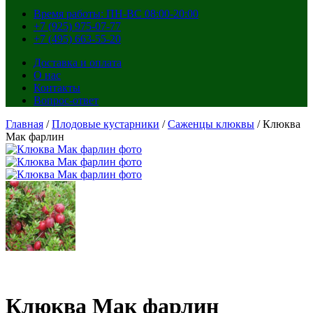
Время работы: ПН-ВС 08:00-20:00
+7 (925) 975-07-77
+7 (495) 663-55-20
Доставка и оплата
О нас
Контакты
Вопрос-ответ
Главная
/
Плодовые кустарники
/
Саженцы клюквы
/ Клюква
Мак фарлин
Клюква Мак фарлин