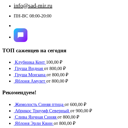
info@sad-mir.ru
ПН-ВС 08:00-20:00
ТОП саженцев на сегодня
Клубника Кент
100,00
₽
Груша Видная
от
800,00
₽
Груша Монзана
от
800,00
₽
Яблоня Амулет
от
800,00
₽
Рекомендуем!
Жимолость Синяя птица
от
600,00
₽
Абрикос Триумф Северный
от
900,00
₽
Слива Яичная Синяя
от
800,00
₽
Яблоня Эрли Квин
от
800,00
₽