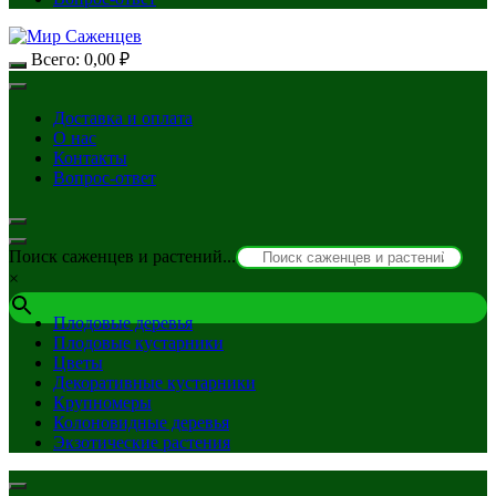
Всего:
0,00
₽
Доставка и оплата
О нас
Контакты
Вопрос-ответ
Поиск саженцев и растений...
×
Плодовые деревья
Плодовые кустарники
Цветы
Декоративные кустарники
Крупномеры
Колоновидные деревья
Экзотические растения