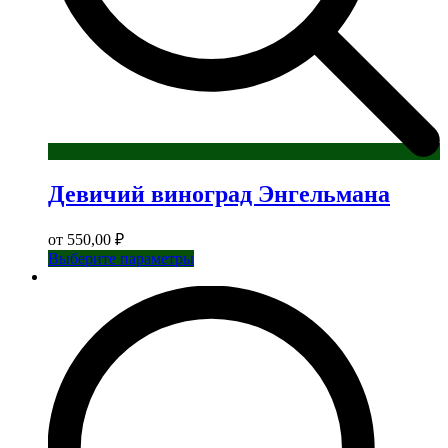
Девичий виноград Энгельмана
от
550,00
₽
Этот
Выберите параметры
товар
имеет
несколько
вариаций.
Опции
можно
выбрать
на
странице
товара.