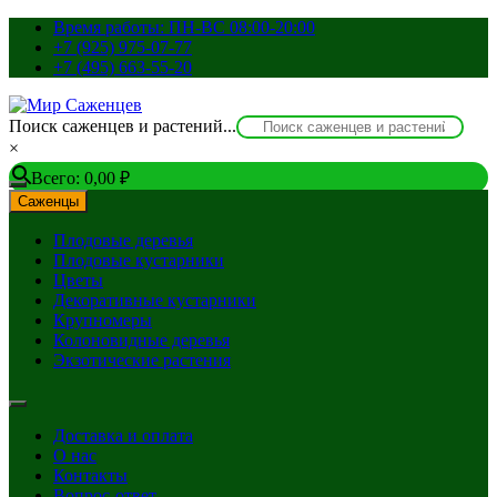
Перейти
Время работы: ПН-ВС 08:00-20:00
к
+7 (925) 975-07-77
содержимому
+7 (495) 663-55-20
Поиск саженцев и растений...
×
Всего:
0,00
₽
Саженцы
Плодовые деревья
Плодовые кустарники
Цветы
Декоративные кустарники
Крупномеры
Колоновидные деревья
Экзотические растения
Доставка и оплата
О нас
Контакты
Вопрос-ответ