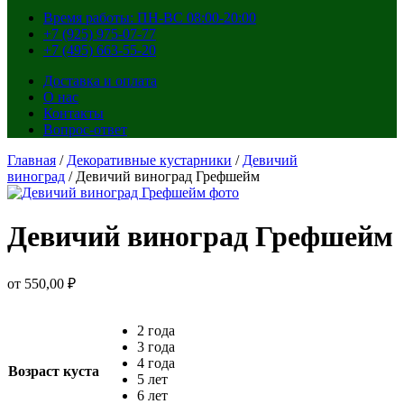
Время работы: ПН-ВС 08:00-20:00
+7 (925) 975-07-77
+7 (495) 663-55-20
Доставка и оплата
О нас
Контакты
Вопрос-ответ
Главная
/
Декоративные кустарники
/
Девичий
виноград
/ Девичий виноград Грефшейм
Девичий виноград Грефшейм
от
550,00
₽
2 года
3 года
4 года
Возраст куста
5 лет
6 лет