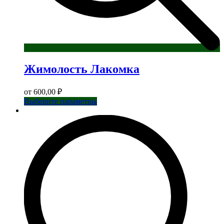
Жимолость Лакомка
от
600,00
₽
Этот
Выберите параметры
товар
имеет
несколько
вариаций.
Опции
можно
выбрать
на
странице
товара.