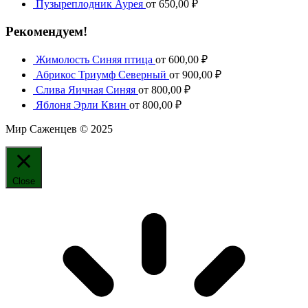
Пузыреплодник Аурея
от
650,00
₽
Рекомендуем!
Жимолость Синяя птица
от
600,00
₽
Абрикос Триумф Северный
от
900,00
₽
Слива Яичная Синяя
от
800,00
₽
Яблоня Эрли Квин
от
800,00
₽
Мир Саженцев © 2025
Close