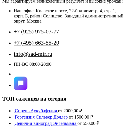
Мы гарантируем великолепный результат и высокие урожаи!
можно
выбрать
Наш офис: Киевское шоссе, 22-й километр, 4, стр. 1,
на
корп. Б, район Солнцево, Западный административный
странице
округ, Москва
товара.
+7 (925) 975-07-77
+7 (495) 663-55-20
info@sad-mir.ru
ПН-ВС 08:00-20:00
ТОП саженцев на сегодня
Сирень Аукубафолия
от
2000,00
₽
Гортензия Сильвер Доллар
от
1500,00
₽
Девичий виноград Энгельмана
от
550,00
₽