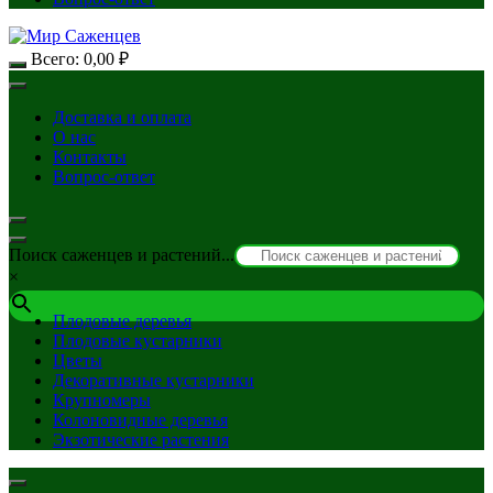
Всего:
0,00
₽
Доставка и оплата
О нас
Контакты
Вопрос-ответ
Поиск саженцев и растений...
×
Плодовые деревья
Плодовые кустарники
Цветы
Декоративные кустарники
Крупномеры
Колоновидные деревья
Экзотические растения