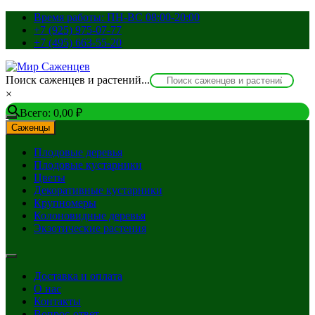
Перейти
Время работы: ПН-ВС 08:00-20:00
к
+7 (925) 975-07-77
содержимому
+7 (495) 663-55-20
Поиск саженцев и растений...
×
Всего:
0,00
₽
Саженцы
Плодовые деревья
Плодовые кустарники
Цветы
Декоративные кустарники
Крупномеры
Колоновидные деревья
Экзотические растения
Доставка и оплата
О нас
Контакты
Вопрос-ответ