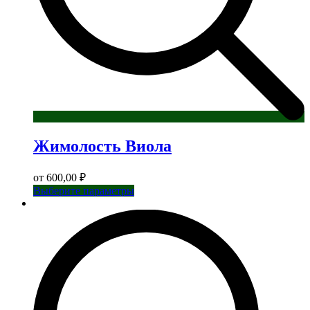
Жимолость Виола
от
600,00
₽
Этот
Выберите параметры
товар
имеет
несколько
вариаций.
Опции
можно
выбрать
на
странице