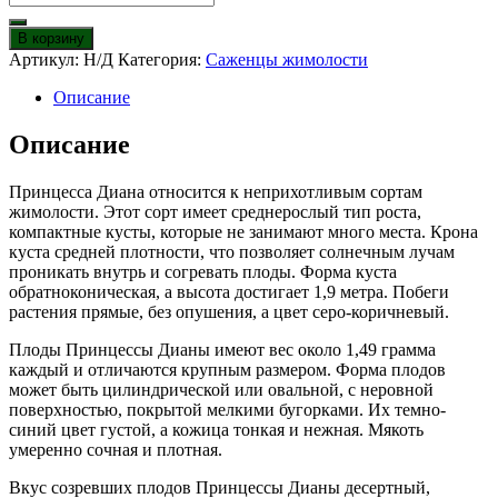
товара
Жимолость
В корзину
Принцесса
Артикул:
Н/Д
Категория:
Саженцы жимолости
Диана
Описание
Описание
Принцесса Диана относится к неприхотливым сортам
жимолости. Этот сорт имеет среднерослый тип роста,
компактные кусты, которые не занимают много места. Крона
куста средней плотности, что позволяет солнечным лучам
проникать внутрь и согревать плоды. Форма куста
обратноконическая, а высота достигает 1,9 метра. Побеги
растения прямые, без опушения, а цвет серо-коричневый.
Плоды Принцессы Дианы имеют вес около 1,49 грамма
каждый и отличаются крупным размером. Форма плодов
может быть цилиндрической или овальной, с неровной
поверхностью, покрытой мелкими бугорками. Их темно-
синий цвет густой, а кожица тонкая и нежная. Мякоть
умеренно сочная и плотная.
Вкус созревших плодов Принцессы Дианы десертный,