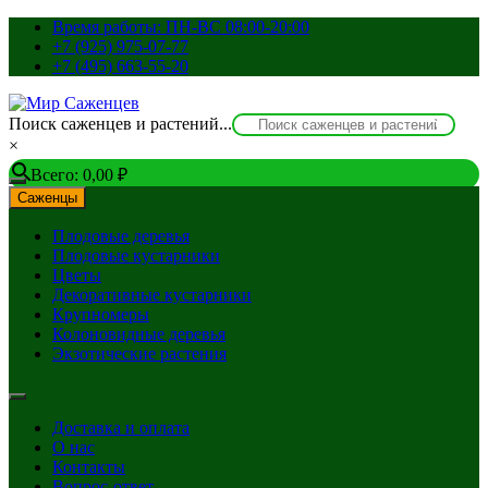
Перейти
Время работы: ПН-ВС 08:00-20:00
к
+7 (925) 975-07-77
содержимому
+7 (495) 663-55-20
Поиск саженцев и растений...
×
Всего:
0,00
₽
Саженцы
Плодовые деревья
Плодовые кустарники
Цветы
Декоративные кустарники
Крупномеры
Колоновидные деревья
Экзотические растения
Доставка и оплата
О нас
Контакты
Вопрос-ответ