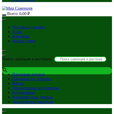
Всего:
0,00
₽
Доставка и оплата
О нас
Контакты
Вопрос-ответ
Поиск саженцев и растений...
×
Плодовые деревья
Плодовые кустарники
Цветы
Декоративные кустарники
Крупномеры
Колоновидные деревья
Экзотические растения