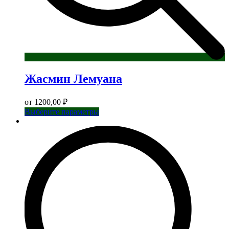
Жасмин Лемуана
от
1200,00
₽
Этот
Выберите параметры
товар
имеет
несколько
вариаций.
Опции
можно
выбрать
на
странице
товара.