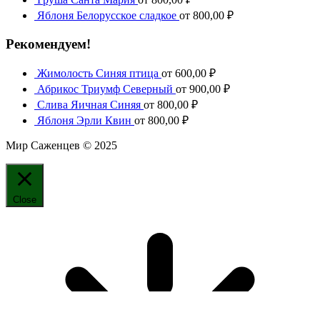
Яблоня Белорусское сладкое
от
800,00
₽
Рекомендуем!
Жимолость Синяя птица
от
600,00
₽
Абрикос Триумф Северный
от
900,00
₽
Слива Яичная Синяя
от
800,00
₽
Яблоня Эрли Квин
от
800,00
₽
Мир Саженцев © 2025
Close