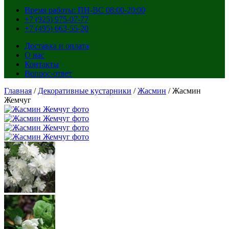
Время работы: ПН-ВС 08:00-20:00
+7 (925) 975-07-77
+7 (495) 663-55-20
Доставка и оплата
О нас
Контакты
Вопрос-ответ
Главная
/
Декоративные кустарники
/
Жасмин
/ Жасмин
Жемчуг