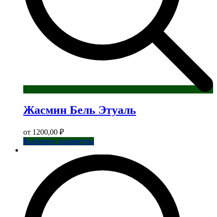
Жасмин Бель Этуаль
от
1200,00
₽
Этот
Выберите параметры
товар
имеет
несколько
вариаций.
Опции
можно
выбрать
на