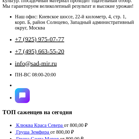
культур. Посадочный материал проходит тщательный отбор.
Опции
Мы гарантируем великолепный результат и высокие урожаи!
можно
выбрать
Наш офис: Киевское шоссе, 22-й километр, 4, стр. 1,
на
корп. Б, район Солнцево, Западный административный
странице
округ, Москва
товара.
+7 (925) 975-07-77
+7 (495) 663-55-20
info@sad-mir.ru
ПН-ВС 08:00-20:00
ТОП саженцев на сегодня
Клюква Краса Севера
от
800,00
₽
Груша Земфира
от
800,00
₽
Груша Санта Мария
от
800,00
₽