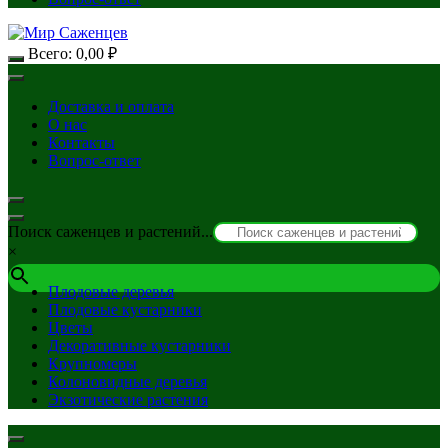
Всего:
0,00
₽
Доставка и оплата
О нас
Контакты
Вопрос-ответ
Поиск саженцев и растений...
×
Плодовые деревья
Плодовые кустарники
Цветы
Декоративные кустарники
Крупномеры
Колоновидные деревья
Экзотические растения