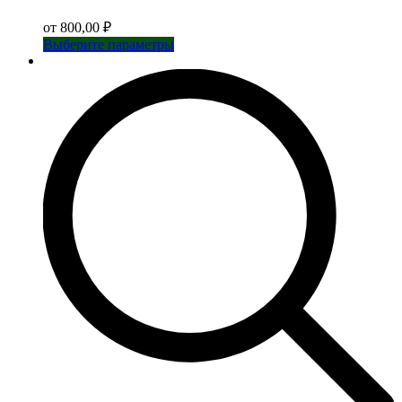
от
800,00
₽
Этот
Выберите параметры
товар
имеет
несколько
вариаций.
Опции
можно
выбрать
на
странице
товара.