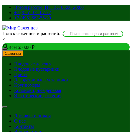
Перейти
Время работы: ПН-ВС 08:00-20:00
к
+7 (925) 975-07-77
содержимому
+7 (495) 663-55-20
Поиск саженцев и растений...
×
Всего:
0,00
₽
Саженцы
Плодовые деревья
Плодовые кустарники
Цветы
Декоративные кустарники
Крупномеры
Колоновидные деревья
Экзотические растения
Доставка и оплата
О нас
Контакты
Вопрос-ответ