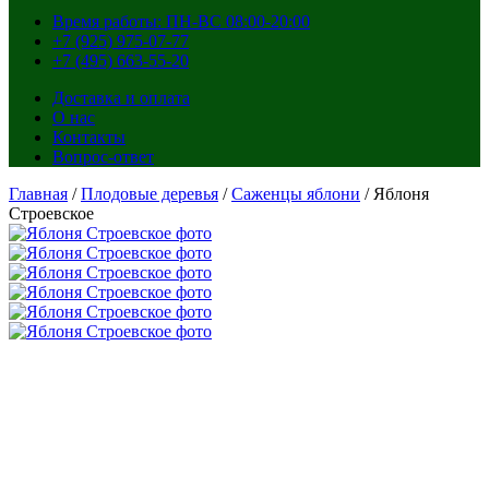
Время работы: ПН-ВС 08:00-20:00
+7 (925) 975-07-77
+7 (495) 663-55-20
Доставка и оплата
О нас
Контакты
Вопрос-ответ
Главная
/
Плодовые деревья
/
Саженцы яблони
/ Яблоня
Строевское