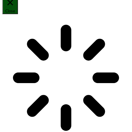
Close