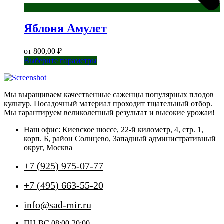
Яблоня Амулет
от
800,00
₽
Этот
Выберите параметры
товар
имеет
несколько
Мы выращиваем качественные саженцы популярных плодов
вариаций.
культур. Посадочный материал проходит тщательный отбор.
Опции
Мы гарантируем великолепный результат и высокие урожаи!
можно
выбрать
Наш офис: Киевское шоссе, 22-й километр, 4, стр. 1,
на
корп. Б, район Солнцево, Западный административный
странице
округ, Москва
товара.
+7 (925) 975-07-77
+7 (495) 663-55-20
info@sad-mir.ru
ПН-ВС 08:00-20:00