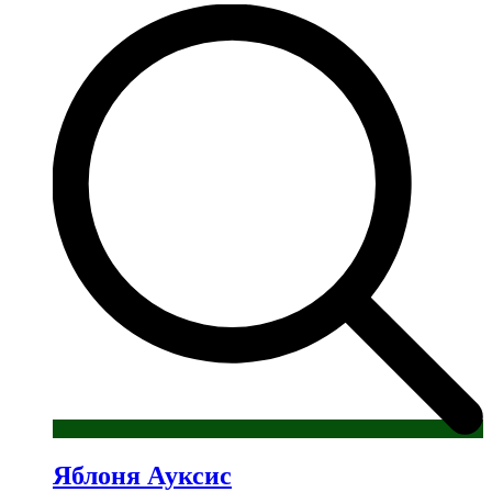
имеет
несколько
вариаций.
Опции
можно
выбрать
на
странице
товара.
Яблоня Ауксис