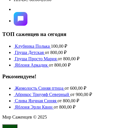
ТОП саженцев на сегодня
Клубника Полька
100,00
₽
Груша Детская
от
800,00
₽
Груша Просто Мария
от
800,00
₽
Яблоня Аркадик
от
800,00
₽
Рекомендуем!
Жимолость Синяя птица
от
600,00
₽
Абрикос Триумф Северный
от
900,00
₽
Слива Яичная Синяя
от
800,00
₽
Яблоня Эрли Квин
от
800,00
₽
Мир Саженцев © 2025