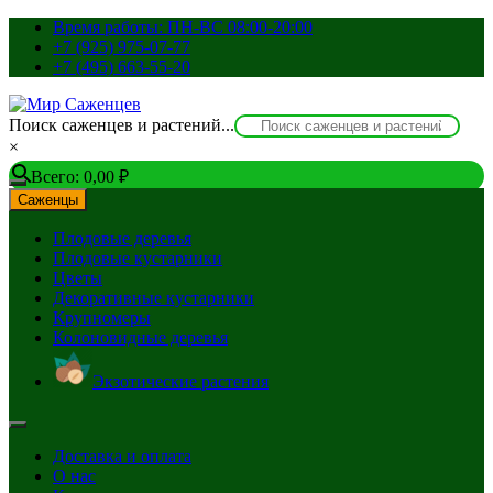
Перейти
Время работы: ПН-ВС 08:00-20:00
к
+7 (925) 975-07-77
содержимому
+7 (495) 663-55-20
Поиск саженцев и растений...
×
Всего:
0,00
₽
Саженцы
Плодовые деревья
Плодовые кустарники
Цветы
Декоративные кустарники
Крупномеры
Колоновидные деревья
Экзотические растения
Доставка и оплата
О нас