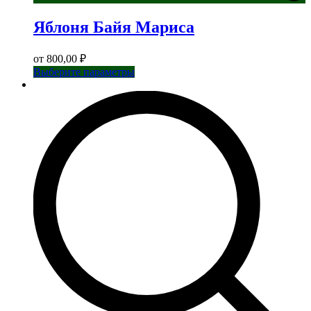
Яблоня Байя Мариса
от
800,00
₽
Этот
Выберите параметры
товар
имеет
несколько
вариаций.
Опции
можно
выбрать
на
странице
товара.