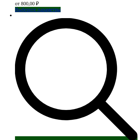
от
800,00
₽
Этот
Выберите параметры
товар
имеет
несколько
вариаций.
Опции
можно
выбрать
на
странице
товара.