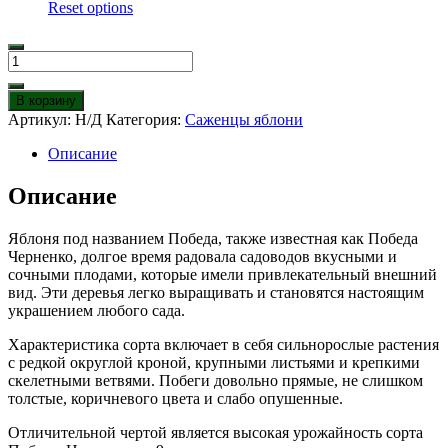
Reset options
Количество
товара
Яблоня
В корзину
Победа
Артикул:
Н/Д
Категория:
Саженцы яблони
(Черненко)
Описание
Описание
Яблоня под названием Победа, также известная как Победа
Черненко, долгое время радовала садоводов вкусными и
сочными плодами, которые имели привлекательный внешний
вид. Эти деревья легко выращивать и становятся настоящим
украшением любого сада.
Характеристика сорта включает в себя сильнорослые растения
с редкой округлой кроной, крупными листьями и крепкими
скелетными ветвями. Побеги довольно прямые, не слишком
толстые, коричневого цвета и слабо опушенные.
Отличительной чертой является высокая урожайность сорта