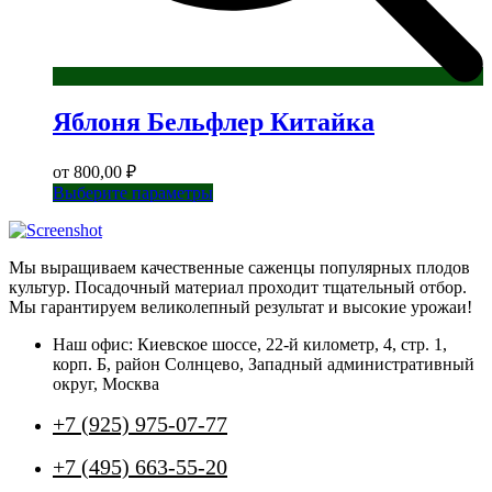
Яблоня Бельфлер Китайка
от
800,00
₽
Этот
Выберите параметры
товар
имеет
несколько
Мы выращиваем качественные саженцы популярных плодов
вариаций.
культур. Посадочный материал проходит тщательный отбор.
Опции
Мы гарантируем великолепный результат и высокие урожаи!
можно
выбрать
Наш офис: Киевское шоссе, 22-й километр, 4, стр. 1,
на
корп. Б, район Солнцево, Западный административный
странице
округ, Москва
товара.
+7 (925) 975-07-77
+7 (495) 663-55-20