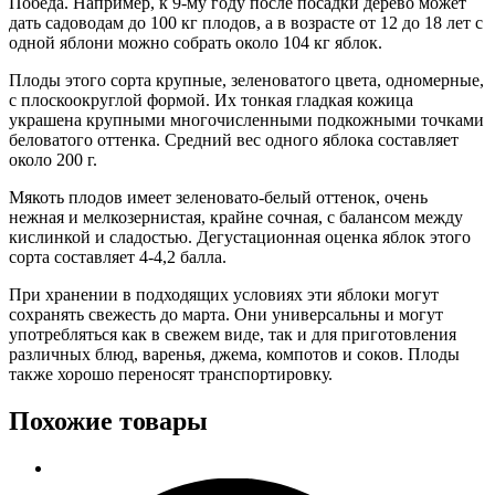
Победа. Например, к 9-му году после посадки дерево может
дать садоводам до 100 кг плодов, а в возрасте от 12 до 18 лет с
одной яблони можно собрать около 104 кг яблок.
Плоды этого сорта крупные, зеленоватого цвета, одномерные,
с плоскоокруглой формой. Их тонкая гладкая кожица
украшена крупными многочисленными подкожными точками
беловатого оттенка. Средний вес одного яблока составляет
около 200 г.
Мякоть плодов имеет зеленовато-белый оттенок, очень
нежная и мелкозернистая, крайне сочная, с балансом между
кислинкой и сладостью. Дегустационная оценка яблок этого
сорта составляет 4-4,2 балла.
При хранении в подходящих условиях эти яблоки могут
сохранять свежесть до марта. Они универсальны и могут
употребляться как в свежем виде, так и для приготовления
различных блюд, варенья, джема, компотов и соков. Плоды
также хорошо переносят транспортировку.
Похожие товары