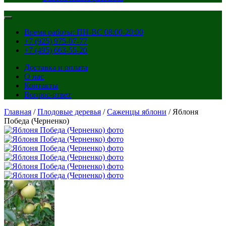
Время работы: ПН-ВС 08:00-20:00
+7 (925) 975-07-77
+7 (495) 663-55-20
Доставка и оплата
О нас
Контакты
Вопрос-ответ
Главная
/
Плодовые деревья
/
Саженцы яблони
/ Яблоня
Победа (Черненко)