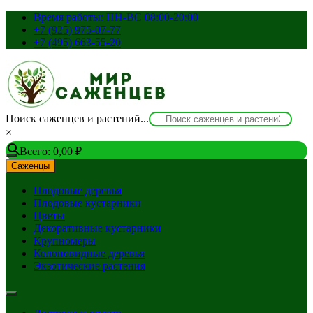
Перейти
Время работы: ПН-ВС 08:00-20:00
к
+7 (925) 975-07-77
содержимому
+7 (495) 663-55-20
Поиск саженцев и растений...
×
Всего:
0,00
₽
Саженцы
Плодовые деревья
Плодовые кустарники
Цветы
Декоративные кустарники
Крупномеры
Колоновидные деревья
Экзотические растения