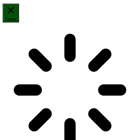
Close