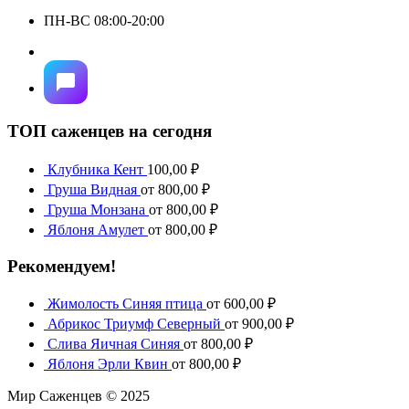
ПН-ВС 08:00-20:00
ТОП саженцев на сегодня
Клубника Кент
100,00
₽
Груша Видная
от
800,00
₽
Груша Монзана
от
800,00
₽
Яблоня Амулет
от
800,00
₽
Рекомендуем!
Жимолость Синяя птица
от
600,00
₽
Абрикос Триумф Северный
от
900,00
₽
Слива Яичная Синяя
от
800,00
₽
Яблоня Эрли Квин
от
800,00
₽
Мир Саженцев © 2025