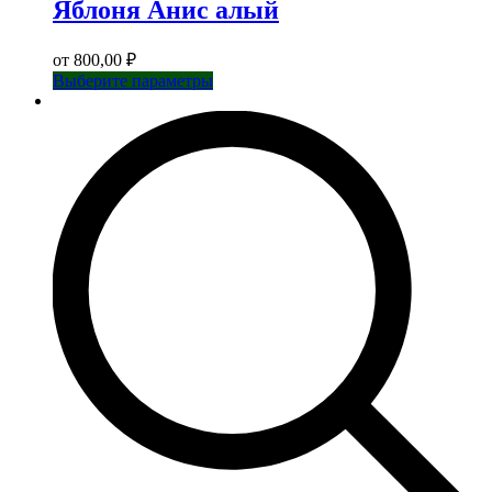
Яблоня Анис алый
от
800,00
₽
Этот
Выберите параметры
товар
имеет
несколько
вариаций.
Опции
можно
выбрать
на
странице
товара.