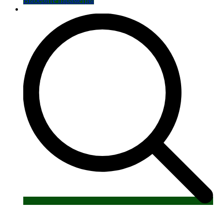
Выберите параметры
товар
имеет
несколько
вариаций.
Опции
можно
выбрать
на
странице
товара.