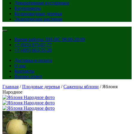
Декоративные кустарники
Крупномеры
Колоновидные деревья
Экзотические растения
Время работы: ПН-ВС 08:00-20:00
+7 (925) 975-07-77
+7 (495) 663-55-20
Доставка и оплата
О нас
Контакты
Вопрос-ответ
Главная
/
Плодовые деревья
/
Саженцы яблони
/ Яблоня
Народное