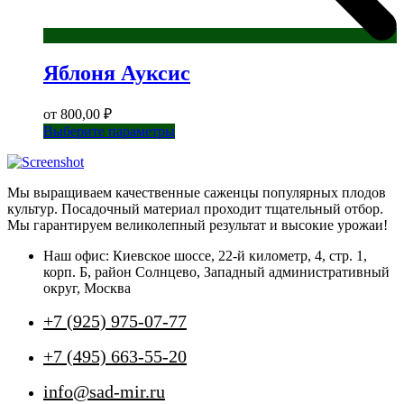
Яблоня Ауксис
от
800,00
₽
Этот
Выберите параметры
товар
имеет
несколько
Мы выращиваем качественные саженцы популярных плодов
вариаций.
культур. Посадочный материал проходит тщательный отбор.
Опции
Мы гарантируем великолепный результат и высокие урожаи!
можно
выбрать
Наш офис: Киевское шоссе, 22-й километр, 4, стр. 1,
на
корп. Б, район Солнцево, Западный административный
странице
округ, Москва
товара.
+7 (925) 975-07-77
+7 (495) 663-55-20
info@sad-mir.ru