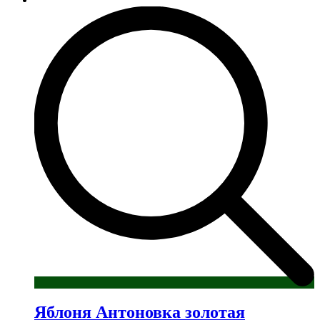
имеет
несколько
вариаций.
Опции
можно
выбрать
на
странице
товара.
Яблоня Антоновка золотая