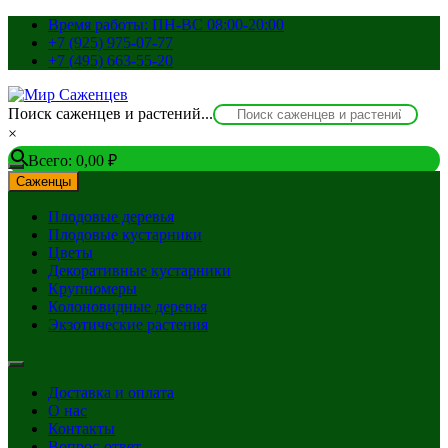
Перейти
Время работы: ПН-ВС 08:00-20:00
к
+7 (925) 975-07-77
содержимому
+7 (495) 663-55-20
Поиск саженцев и растений...
×
Всего:
0,00
₽
Саженцы
Плодовые деревья
Плодовые кустарники
Цветы
Декоративные кустарники
Крупномеры
Колоновидные деревья
Экзотические растения
Доставка и оплата
О нас
Контакты
Вопрос-ответ