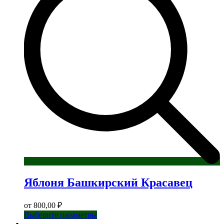
можно
выбрать
на
странице
товара.
Яблоня Башкирский Красавец
от
800,00
₽
Этот
Выберите параметры
товар