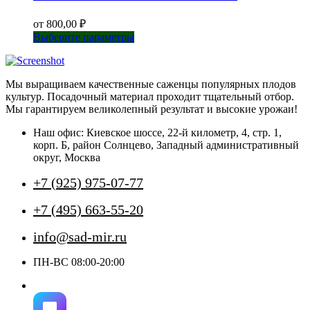
от
800,00
₽
Этот
Выберите параметры
товар
имеет
несколько
Мы выращиваем качественные саженцы популярных плодов
вариаций.
культур. Посадочный материал проходит тщательный отбор.
Опции
Мы гарантируем великолепный результат и высокие урожаи!
можно
выбрать
Наш офис: Киевское шоссе, 22-й километр, 4, стр. 1,
на
корп. Б, район Солнцево, Западный административный
странице
округ, Москва
товара.
+7 (925) 975-07-77
+7 (495) 663-55-20
info@sad-mir.ru
ПН-ВС 08:00-20:00