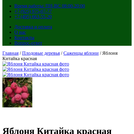
Время работы: ПН-ВС 08:00-20:00
+7 (925) 975-07-77
+7 (495) 663-55-20
Доставка и оплата
О нас
Контакты
Вопрос-ответ
Главная
/
Плодовые деревья
/
Саженцы яблони
/ Яблоня
Китайка красная
Яблоня Китайка красная