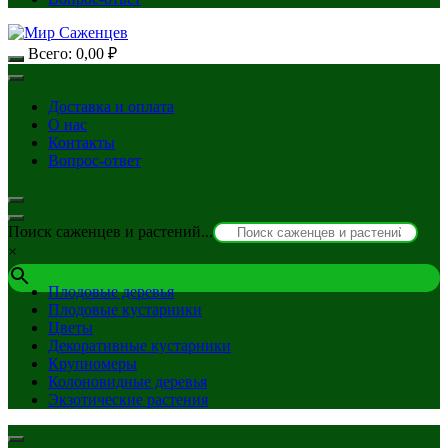
Всего:
0,00
₽
Доставка и оплата
О нас
Контакты
Вопрос-ответ
Поиск саженцев и растений...
×
Плодовые деревья
Плодовые кустарники
Цветы
Декоративные кустарники
Крупномеры
Колоновидные деревья
Экзотические растения