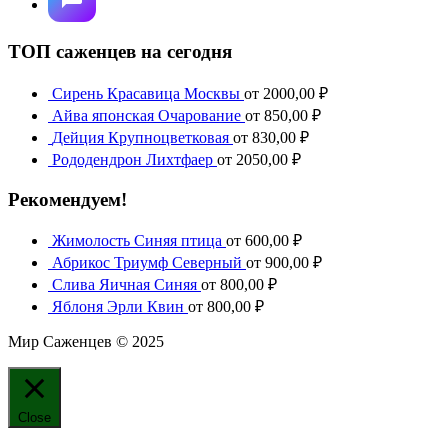
ТОП саженцев на сегодня
Сирень Красавица Москвы
от
2000,00
₽
Айва японская Очарование
от
850,00
₽
Дейция Крупноцветковая
от
830,00
₽
Рододендрон Лихтфаер
от
2050,00
₽
Рекомендуем!
Жимолость Синяя птица
от
600,00
₽
Абрикос Триумф Северный
от
900,00
₽
Слива Яичная Синяя
от
800,00
₽
Яблоня Эрли Квин
от
800,00
₽
Мир Саженцев © 2025
Close