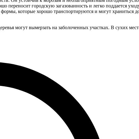
нств. Он устойчив к морозам и неблагоприятным погодным усло
шо переносит городскую загазованность и легко поддается уход
 формы, которые хорошо транспортируются и могут храниться д
деревья могут вымерзать на заболоченных участках. В сухих мест