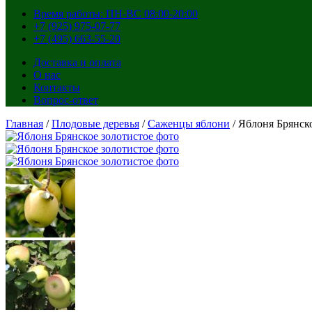
Время работы: ПН-ВС 08:00-20:00
+7 (925) 975-07-77
+7 (495) 663-55-20
Доставка и оплата
О нас
Контакты
Вопрос-ответ
Главная
/
Плодовые деревья
/
Саженцы яблони
/ Яблоня Брянск