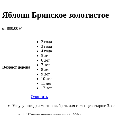
Яблоня Брянское золотистое
от
800,00
₽
2 года
3 года
4 года
5 лет
6 лет
7 лет
Возраст дерева
8 лет
9 лет
10 лет
11 лет
12 лет
Очистить
Услугу посадки можно выбрать для саженцев старше 3-х 
Нужна услуга посадки (+30%)