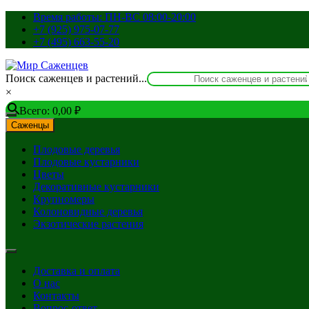
Перейти
Время работы: ПН-ВС 08:00-20:00
к
+7 (925) 975-07-77
содержимому
+7 (495) 663-55-20
Поиск саженцев и растений...
×
Всего:
0,00
₽
Саженцы
Плодовые деревья
Плодовые кустарники
Цветы
Декоративные кустарники
Крупномеры
Колоновидные деревья
Экзотические растения
Доставка и оплата
О нас
Контакты
Вопрос-ответ