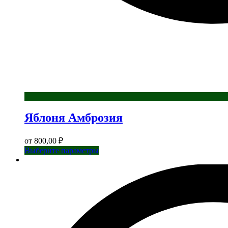
Яблоня Амброзия
от
800,00
₽
Этот
Выберите параметры
товар
имеет
несколько
вариаций.
Опции
можно
выбрать
на