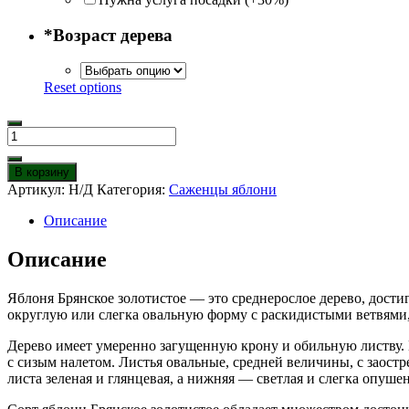
*
Возраст дерева
Reset options
Количество
товара
Яблоня
В корзину
Брянское
Артикул:
Н/Д
Категория:
Саженцы яблони
золотистое
Описание
Описание
Яблоня Брянское золотистое — это среднерослое дерево, дости
округлую или слегка овальную форму с раскидистыми ветвями,
Дерево имеет умеренно загущенную крону и обильную листву. 
с сизым налетом. Листья овальные, средней величины, с зао
листа зеленая и глянцевая, а нижняя — светлая и слегка опуше