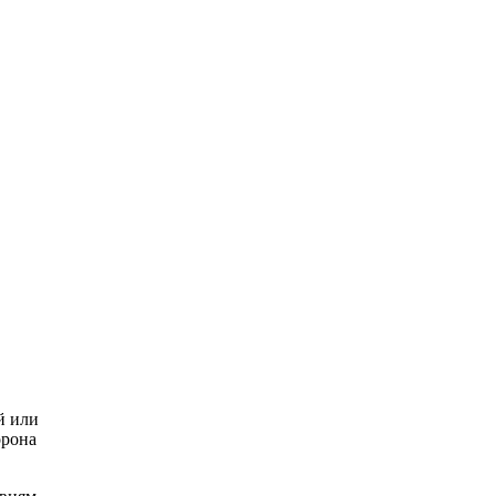
й или
орона