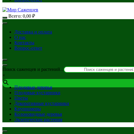
Всего:
0,00
₽
Доставка и оплата
О нас
Контакты
Вопрос-ответ
Поиск саженцев и растений...
×
Плодовые деревья
Плодовые кустарники
Цветы
Декоративные кустарники
Крупномеры
Колоновидные деревья
Экзотические растения