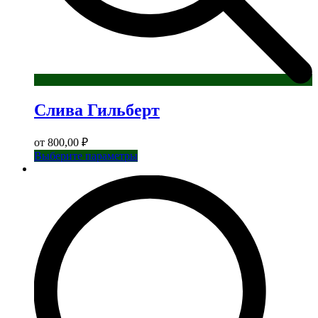
Слива Гильберт
от
800,00
₽
Этот
Выберите параметры
товар
имеет
несколько
вариаций.
Опции
можно
выбрать
на
странице
товара.