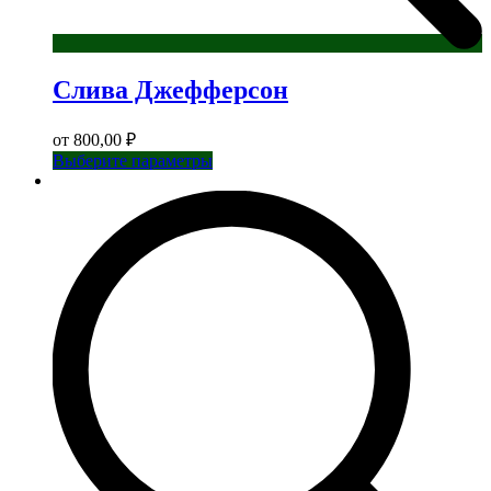
Слива Джефферсон
от
800,00
₽
Этот
Выберите параметры
товар
имеет
несколько
вариаций.
Опции
можно
выбрать
на
странице
товара.