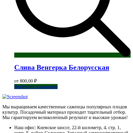
Слива Венгерка Белорусская
от
800,00
₽
Этот
Выберите параметры
товар
имеет
несколько
Мы выращиваем качественные саженцы популярных плодов
вариаций.
культур. Посадочный материал проходит тщательный отбор.
Опции
Мы гарантируем великолепный результат и высокие урожаи!
можно
выбрать
Наш офис: Киевское шоссе, 22-й километр, 4, стр. 1,
на
корп. Б, район Солнцево, Западный административный