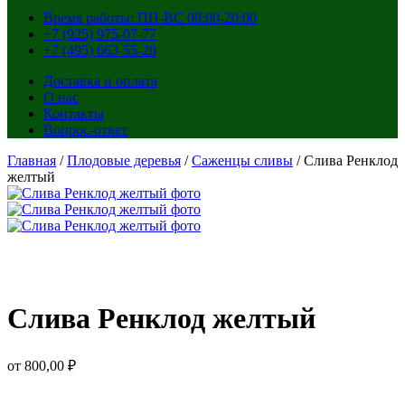
Время работы: ПН-ВС 08:00-20:00
+7 (925) 975-07-77
+7 (495) 663-55-20
Доставка и оплата
О нас
Контакты
Вопрос-ответ
Главная
/
Плодовые деревья
/
Саженцы сливы
/ Слива Ренклод
желтый
Слива Ренклод желтый
от
800,00
₽