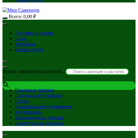
Всего:
0,00
₽
Доставка и оплата
О нас
Контакты
Вопрос-ответ
Поиск саженцев и растений...
×
Плодовые деревья
Плодовые кустарники
Цветы
Декоративные кустарники
Крупномеры
Колоновидные деревья
Экзотические растения