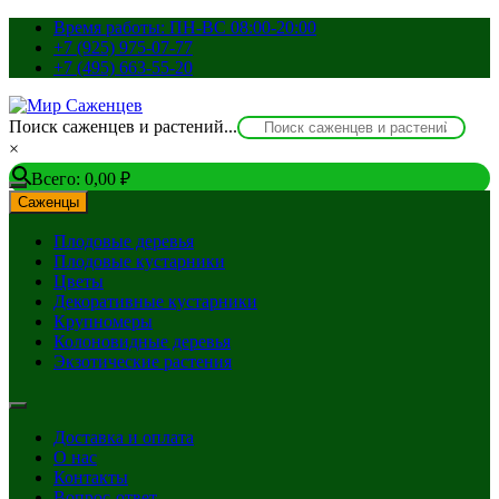
Перейти
Время работы: ПН-ВС 08:00-20:00
к
+7 (925) 975-07-77
содержимому
+7 (495) 663-55-20
Поиск саженцев и растений...
×
Всего:
0,00
₽
Саженцы
Плодовые деревья
Плодовые кустарники
Цветы
Декоративные кустарники
Крупномеры
Колоновидные деревья
Экзотические растения
Доставка и оплата
О нас
Контакты
Вопрос-ответ