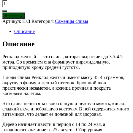
Количество
товара
Слива
В корзину
Ренклод
Артикул:
Н/Д
Категория:
Саженцы сливы
желтый
Описание
Описание
Ренклод желтый — это слива, которая вырастает до 3.5-4.5
метра. Со временем она формирует пирамидальную,
приподнятую крону средней густоты.
Плоды сливы Ренклод желтый имеют массу 35-45 граммов,
округлую форму и желтый оттенок. Брюшной шов
практически незаметен, а кожица прочная и покрыта
восковым налетом.
Эта слива ценится за свою сочную и нежную мякоть, кисло-
сладкий вкус и небольшую косточку. В ней содержится много
витаминов, что делает ее полезной для здоровья.
Дерево начинает цвести в период с 14 по 24 мая, а
плодоносить начинает с 25 августа. Сбор урожая