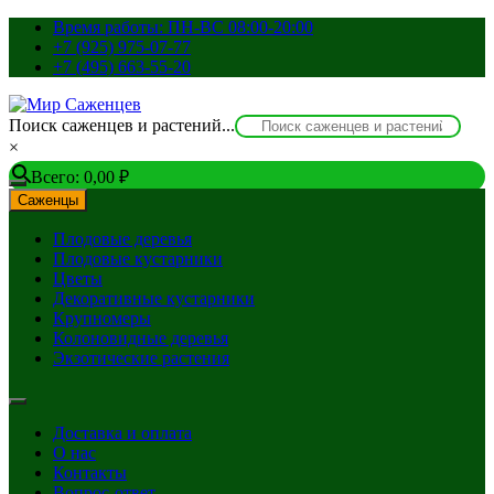
Перейти
Время работы: ПН-ВС 08:00-20:00
к
+7 (925) 975-07-77
содержимому
+7 (495) 663-55-20
Поиск саженцев и растений...
×
Всего:
0,00
₽
Саженцы
Плодовые деревья
Плодовые кустарники
Цветы
Декоративные кустарники
Крупномеры
Колоновидные деревья
Экзотические растения
Доставка и оплата
О нас
Контакты
Вопрос-ответ