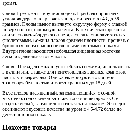
аромат.
Слива Президент – крупноплодная. При благоприятных
условиях дерево покрывается плодами весом от 43 до 58
граммов. Плоды имеют вытянуто-округлую форму с гладкой
поверхностью, покрытую налетом. В технической зрелости
они зеленовато-бордового цвета, а спелые становятся сине-
фиолетовыми. Кожица плодов средней плотности, прочная, с
брюшным швом и многочисленными светлыми точками.
Внутри плода находится небольшая яйцевидная косточка,
легко отделяющаяся от мякоти.
Сливы Президент можно употреблять свежими, использовать
в кулинарии, а также для приготовления варенья, компотов,
пастилы и мармелада. Они характеризуются отличной
транспортабельностью и могут храниться до 18 дней.
Вкус плодов насыщенный, запоминающийся, с сочной
мякотью оттенка зеленовато-желтого или янтарного. Он
сладко-кислый, гармонично сочетаясь с ароматом. Эксперты
оценивают вкусовые качества на уровне 4,5-4,72 балла по
дегустационной шкале.
Похожие товары