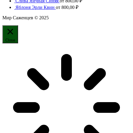
Слива Яичная Синяя
от
800,00
₽
Яблоня Эрли Квин
от
800,00
₽
Мир Саженцев © 2025
Close