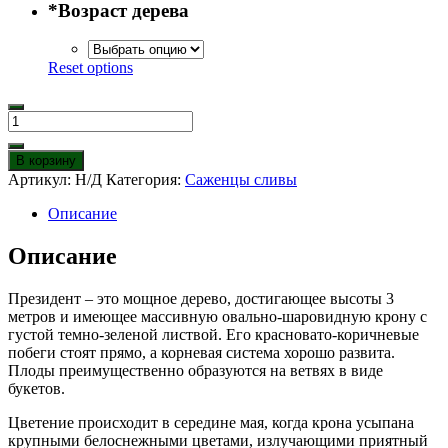
*
Возраст дерева
Reset options
Количество
товара
Слива
В корзину
Президент
Артикул:
Н/Д
Категория:
Саженцы сливы
Описание
Описание
Президент – это мощное дерево, достигающее высоты 3
метров и имеющее массивную овально-шаровидную крону с
густой темно-зеленой листвой. Его красновато-коричневые
побеги стоят прямо, а корневая система хорошо развита.
Плоды преимущественно образуются на ветвях в виде
букетов.
Цветение происходит в середине мая, когда крона усыпана
крупными белоснежными цветами, излучающими приятный