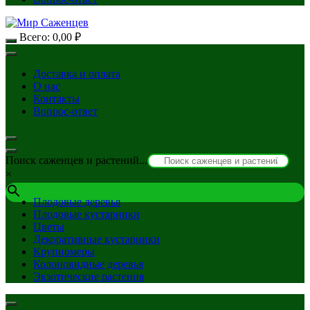
Всего:
0,00
₽
Доставка и оплата
О нас
Контакты
Вопрос-ответ
Поиск саженцев и растений...
×
Плодовые деревья
Плодовые кустарники
Цветы
Декоративные кустарники
Крупномеры
Колоновидные деревья
Экзотические растения