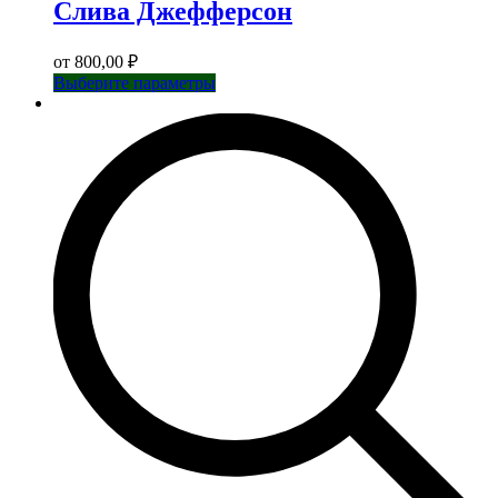
Слива Джефферсон
от
800,00
₽
Этот
Выберите параметры
товар
имеет
несколько
вариаций.
Опции
можно
выбрать
на
странице
товара.