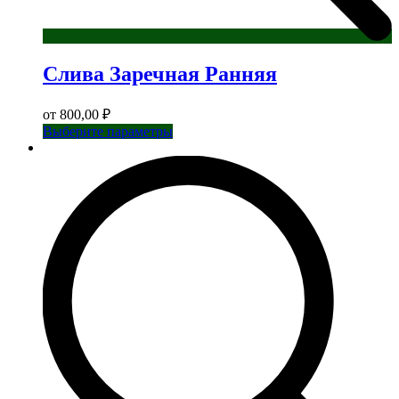
Слива Заречная Ранняя
от
800,00
₽
Этот
Выберите параметры
товар
имеет
несколько
вариаций.
Опции
можно
выбрать
на
странице
товара.