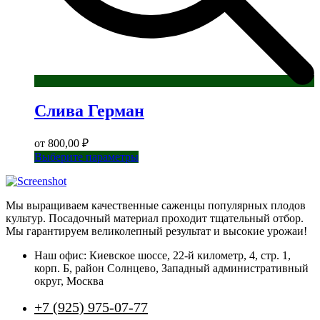
Слива Герман
от
800,00
₽
Этот
Выберите параметры
товар
имеет
несколько
Мы выращиваем качественные саженцы популярных плодов
вариаций.
культур. Посадочный материал проходит тщательный отбор.
Опции
Мы гарантируем великолепный результат и высокие урожаи!
можно
выбрать
Наш офис: Киевское шоссе, 22-й километр, 4, стр. 1,
на
корп. Б, район Солнцево, Западный административный
странице
округ, Москва
товара.
+7 (925) 975-07-77