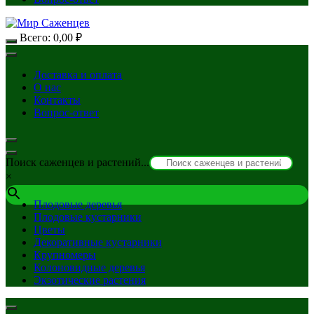
Всего:
0,00
₽
Доставка и оплата
О нас
Контакты
Вопрос-ответ
Поиск саженцев и растений...
×
Плодовые деревья
Плодовые кустарники
Цветы
Декоративные кустарники
Крупномеры
Колоновидные деревья
Экзотические растения