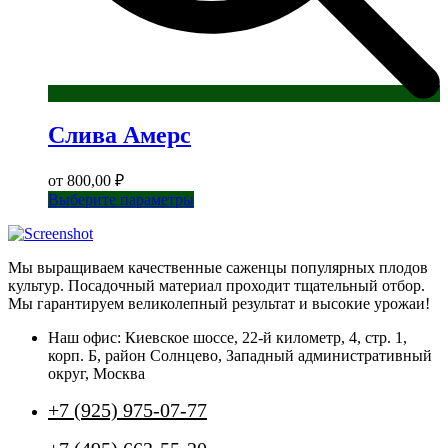
Слива Амерс
от
800,00
₽
Этот
Выберите параметры
товар
имеет
несколько
Мы выращиваем качественные саженцы популярных плодов
вариаций.
культур. Посадочный материал проходит тщательный отбор.
Опции
Мы гарантируем великолепный результат и высокие урожаи!
можно
выбрать
Наш офис: Киевское шоссе, 22-й километр, 4, стр. 1,
на
корп. Б, район Солнцево, Западный административный
странице
округ, Москва
товара.
+7 (925) 975-07-77