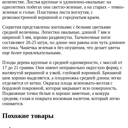
количестве. Листья крупные и удлиненно-овальные: на
однолетних побегах они светло-зеленые, а на старых – темно-
зеленые и голые. Пластинка листа вогнутая, с
резкозаостренной вершиной и городчатым краем.
Соцветия представлены зонтиками с белыми цветками
средней величины. Лепестки овальные, длиной 7 мм и
шириной 5 мм, хорошо раздвинуты. Тычиночные нити
составляют 20-25 штук, по длине они равны или чуть длиннее
пестика. Чашечка зеленая и без опушения, что делает цветы
еще более привлекательными.
Плоды дерева крупные и средней одномерности, с массой от
17 до 21 грамма. Они имеют неправильно округлую форму, с
вытянутой вершиной и узкой, глубокой воронкой. Брюшной
шов хорошо выделяется, а плодоножка средней длины легко
отделяется от ветки. Окраска плода зеленовато-желтая с
бордовой покровной, которая закрывает всю поверхность.
Подкожные точки белые и хорошо заметные, а кожура
средняя, голая и покрыта восковым налетом, который легко
снимается.
Похожие товары