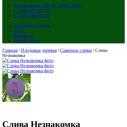
Время работы: ПН-ВС 08:00-20:00
+7 (925) 975-07-77
+7 (495) 663-55-20
Доставка и оплата
О нас
Контакты
Вопрос-ответ
Главная
/
Плодовые деревья
/
Саженцы сливы
/ Слива
Незнакомка
Слива Незнакомка