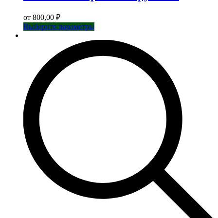
от
800,00
₽
Этот
Выберите параметры
товар
имеет
несколько
вариаций.
Опции
можно
выбрать
на
странице
товара.