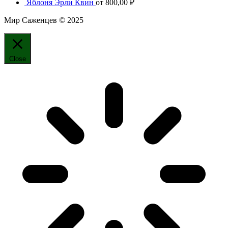
Яблоня Эрли Квин
от
800,00
₽
Мир Саженцев © 2025
Close