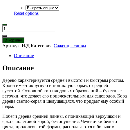
Reset options
Количество
товара
Слива
В корзину
Незнакомка
Артикул:
Н/Д
Категория:
Саженцы сливы
Описание
Описание
Дерево характеризуется средней высотой и быстрым ростом.
Крона имеет округлую и пониклую форму, с средней
густотой. Основной тип плодовых образований – букетные
веточки, что делает его привлекательным для садоводов. Кора
дерева светло-серая и шелушащаяся, что придает ему особый
шарм.
Побеги дерева средней длины, с поникающей верхушкой и
ярко-фиолетовой корой, без опушения. Чечевички белого
цвета, продолговатой формы, располагаются в большом