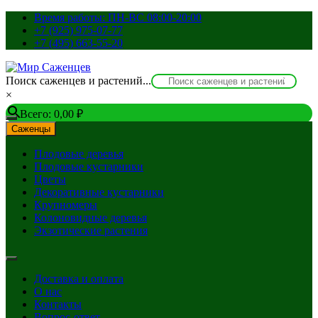
Перейти
Время работы: ПН-ВС 08:00-20:00
к
+7 (925) 975-07-77
содержимому
+7 (495) 663-55-20
Поиск саженцев и растений...
×
Всего:
0,00
₽
Саженцы
Плодовые деревья
Плодовые кустарники
Цветы
Декоративные кустарники
Крупномеры
Колоновидные деревья
Экзотические растения
Доставка и оплата
О нас
Контакты
Вопрос-ответ