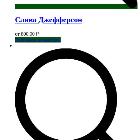
Слива Джефферсон
от
800,00
₽
Этот
Выберите параметры
товар
имеет
несколько
вариаций.
Опции
можно
выбрать
на
странице
товара.