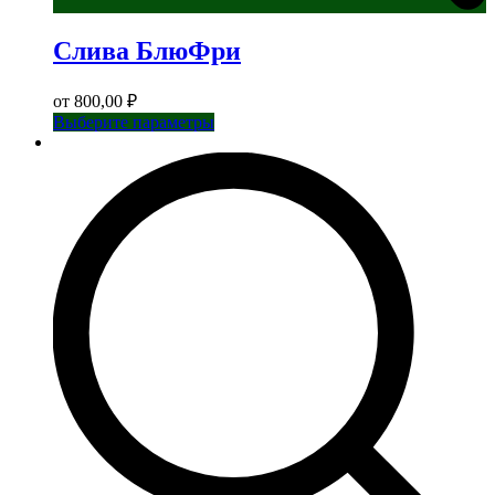
Слива БлюФри
от
800,00
₽
Этот
Выберите параметры
товар
имеет
несколько
вариаций.
Опции
можно
выбрать
на
странице
товара.