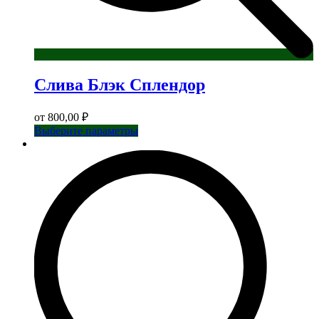
Слива Блэк Сплендор
от
800,00
₽
Этот
Выберите параметры
товар
имеет
несколько
вариаций.
Опции
можно
выбрать
на
странице
товара.