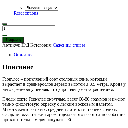
Reset options
Количество
товара
Слива
В корзину
Геркулес
Артикул:
Н/Д
Категория:
Саженцы сливы
Описание
Описание
Геркулес – популярный сорт столовых слив, который
вырастает в среднерослое дерево высотой 3-3,5 метра. Крона у
него среднезагущенная, что упрощает уход за растением.
Плоды сорта Геркулес округлые, весят 60-80 граммов и имеют
темно-фиолетовую окраску с легким восковым налетом.
Мякоть желтого цвета, средней плотности и очень сочная.
Сладкий вкус и яркий аромат делают этот сорт слив особенно
привлекательным для покупателей.