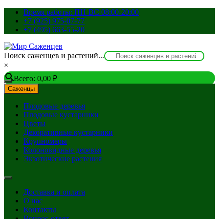
Перейти
Время работы: ПН-ВС 08:00-20:00
к
+7 (925) 975-07-77
содержимому
+7 (495) 663-55-20
Поиск саженцев и растений...
×
Всего:
0,00
₽
Саженцы
Плодовые деревья
Плодовые кустарники
Цветы
Декоративные кустарники
Крупномеры
Колоновидные деревья
Экзотические растения
Доставка и оплата
О нас
Контакты
Вопрос-ответ