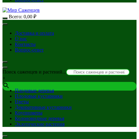
Всего:
0,00
₽
Доставка и оплата
О нас
Контакты
Вопрос-ответ
Поиск саженцев и растений...
×
Плодовые деревья
Плодовые кустарники
Цветы
Декоративные кустарники
Крупномеры
Колоновидные деревья
Экзотические растения