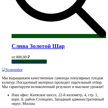
Слива Золотой Шар
от
800,00
₽
Этот
Выберите параметры
товар
имеет
несколько
Мы выращиваем качественные саженцы популярных плодов
вариаций.
культур. Посадочный материал проходит тщательный отбор.
Опции
Мы гарантируем великолепный результат и высокие урожаи!
можно
выбрать
Наш офис: Киевское шоссе, 22-й километр, 4, стр. 1,
на
корп. Б, район Солнцево, Западный административный
странице
округ, Москва
товара.