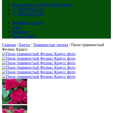
Время работы: ПН-ВС 08:00-20:00
+7 (925) 975-07-77
+7 (495) 663-55-20
Доставка и оплата
О нас
Контакты
Вопрос-ответ
Главная
/
Цветы
/
Травянистые пионы
/ Пион травянистый
Феликс Краусс