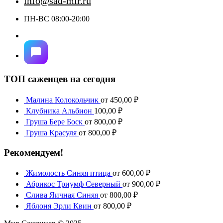
info@sad-mir.ru
ПН-ВС 08:00-20:00
ТОП саженцев на сегодня
Малина Колокольчик
от
450,00
₽
Клубника Альбион
100,00
₽
Груша Бере Боск
от
800,00
₽
Груша Красуля
от
800,00
₽
Рекомендуем!
Жимолость Синяя птица
от
600,00
₽
Абрикос Триумф Северный
от
900,00
₽
Слива Яичная Синяя
от
800,00
₽
Яблоня Эрли Квин
от
800,00
₽