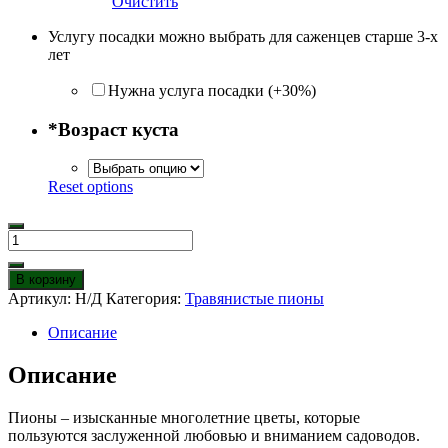
Очистить
Услугу посадки можно выбрать для саженцев старше 3-х
лет
Нужна услуга посадки (+30%)
*
Возраст куста
Reset options
Количество
товара
Пион
В корзину
травянистый
Артикул:
Н/Д
Категория:
Травянистые пионы
Феликс
Краусс
Описание
Описание
Пионы – изысканные многолетние цветы, которые
пользуются заслуженной любовью и вниманием садоводов.