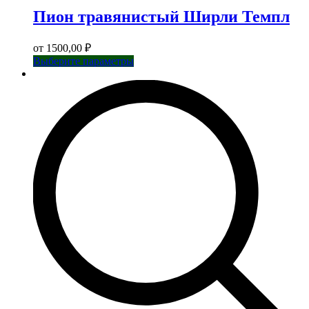
Пион травянистый Ширли Темпл
от
1500,00
₽
Этот
Выберите параметры
товар
имеет
несколько
вариаций.
Опции
можно
выбрать
на
странице
товара.