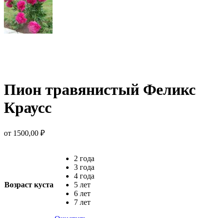
Пион травянистый Феликс
Краусс
от
1500,00
₽
2 года
3 года
4 года
Возраст куста
5 лет
6 лет
7 лет