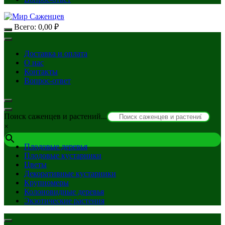
Всего:
0,00
₽
Доставка и оплата
О нас
Контакты
Вопрос-ответ
Поиск саженцев и растений...
×
Плодовые деревья
Плодовые кустарники
Цветы
Декоративные кустарники
Крупномеры
Колоновидные деревья
Экзотические растения