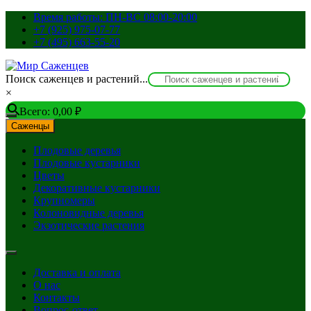
Перейти
Время работы: ПН-ВС 08:00-20:00
к
+7 (925) 975-07-77
содержимому
+7 (495) 663-55-20
Поиск саженцев и растений...
×
Всего:
0,00
₽
Саженцы
Плодовые деревья
Плодовые кустарники
Цветы
Декоративные кустарники
Крупномеры
Колоновидные деревья
Экзотические растения
Доставка и оплата
О нас
Контакты
Вопрос-ответ