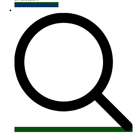
Этот
Выберите параметры
товар
имеет
несколько
вариаций.
Опции
можно
выбрать
на
странице
товара.