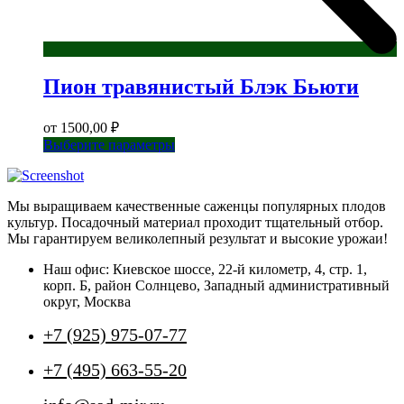
Пион травянистый Блэк Бьюти
от
1500,00
₽
Этот
Выберите параметры
товар
имеет
несколько
Мы выращиваем качественные саженцы популярных плодов
вариаций.
культур. Посадочный материал проходит тщательный отбор.
Опции
Мы гарантируем великолепный результат и высокие урожаи!
можно
выбрать
Наш офис: Киевское шоссе, 22-й километр, 4, стр. 1,
на
корп. Б, район Солнцево, Западный административный
странице
округ, Москва
товара.
+7 (925) 975-07-77
+7 (495) 663-55-20